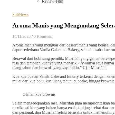
Review-Film
SoftNews
Aroma Manis yang Mengundang Selera
14/11/2025
/
0 Komentar
Aroma manis yang menguar dari dessert manis yang berasal dari 
dapur sederhana Vanila Cake and Bakery, sebuah usaha kue ru
Berawal dari hobi sang pemilik, Musrifah yang gemar bereksperi
rasa dan tampilan kuenya yang menarik. “Awalnya saya hany
ulang tahun dan brownis yang saya bikin.” Ujar Musrifah.
Kue-kue buatan Vanila Cake and Bakery terkenal dengan kelemb
mulai dari kue bolu, kue ulang tahun, cupcake, hingga browni
Olahan kue brownis
Selain mengedepankan rasa, Musrifah juga memprioritaskan bah
menikmati kue yang bukan hanya enak, tapi juga sehat dan am
dan personal, dan Musrifah selalu berusaha untuk memenuhiny