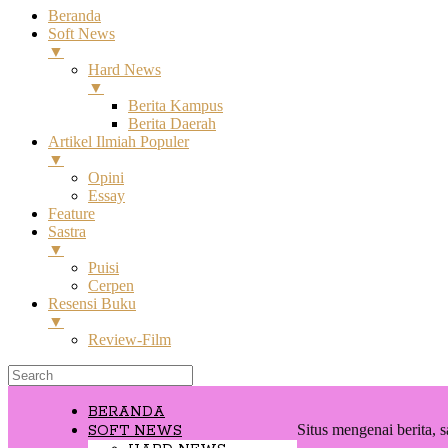
Beranda
Soft News
▼
Hard News
▼
Berita Kampus
Berita Daerah
Artikel Ilmiah Populer
▼
Opini
Essay
Feature
Sastra
▼
Puisi
Cerpen
Resensi Buku
▼
Review-Film
BERANDA
Situs mengenai berita, s
SOFT NEWS