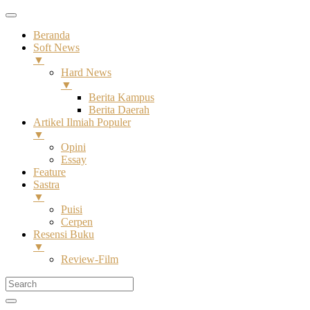
Beranda
Soft News
▼
Hard News
▼
Berita Kampus
Berita Daerah
Artikel Ilmiah Populer
▼
Opini
Essay
Feature
Sastra
▼
Puisi
Cerpen
Resensi Buku
▼
Review-Film