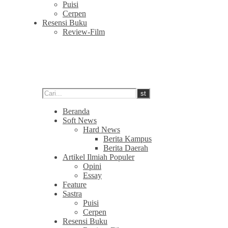
Puisi
Cerpen
Resensi Buku
Review-Film
Beranda
Soft News
Hard News
Berita Kampus
Berita Daerah
Artikel Ilmiah Populer
Opini
Essay
Feature
Sastra
Puisi
Cerpen
Resensi Buku