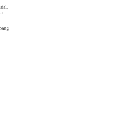
sial.
da
mbang