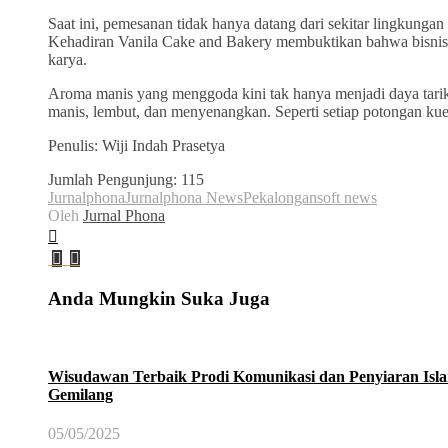
Saat ini, pemesanan tidak hanya datang dari sekitar lingkungan 
Kehadiran Vanila Cake and Bakery membuktikan bahwa bisnis r
karya.
Aroma manis yang menggoda kini tak hanya menjadi daya tarik
manis, lembut, dan menyenangkan. Seperti setiap potongan ku
Penulis: Wiji Indah Prasetya
Jumlah Pengunjung:
115
Jurnalphona
Jurnalphona News
Pekalongan
soft news
Oleh
Jurnal Phona
Anda Mungkin Suka Juga
Wisudawan Terbaik Prodi Komunikasi dan Penyiaran Isla
Gemilang
05/05/2025