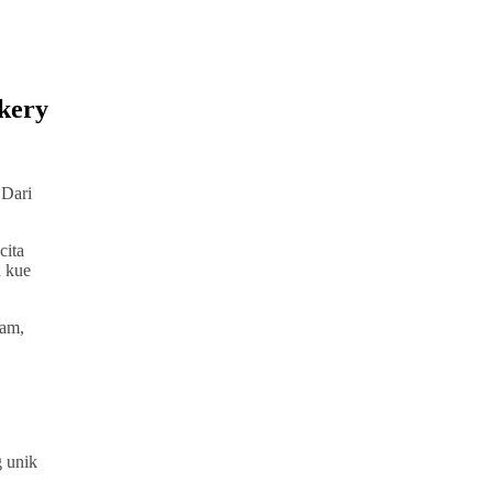
kery
 Dari
cita
 kue
gam,
g unik