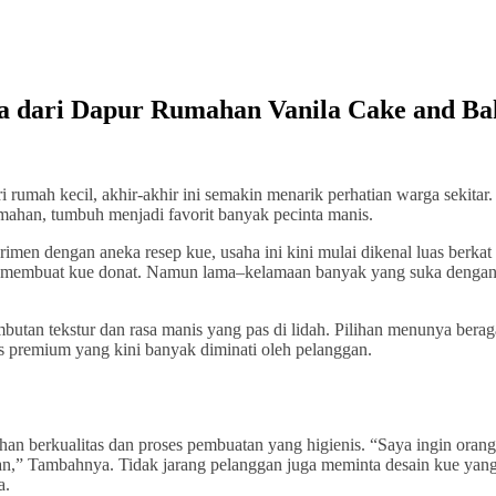
 dari Dapur Rumahan Vanila Cake and Ba
rumah kecil, akhir-akhir ini semakin menarik perhatian warga sekitar.
mahan, tumbuh menjadi favorit banyak pecinta manis.
men dengan aneka resep kue, usaha ini kini mulai dikenal luas berkat 
a membuat kue donat. Namun lama–kelamaan banyak yang suka dengan
utan tekstur dan rasa manis yang pas di lidah. Pilihan menunya bera
es premium yang kini banyak diminati oleh pelanggan.
an berkualitas dan proses pembuatan yang higienis. “Saya ingin orang
an,” Tambahnya. Tidak jarang pelanggan juga meminta desain kue yan
a.