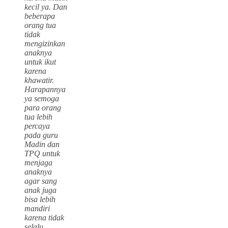
kecil ya. Dan
beberapa
orang tua
tidak
mengizinkan
anaknya
untuk ikut
karena
khawatir.
Harapannya
ya semoga
para orang
tua lebih
percaya
pada guru
Madin dan
TPQ untuk
menjaga
anaknya
agar sang
anak juga
bisa lebih
mandiri
karena tidak
selalu