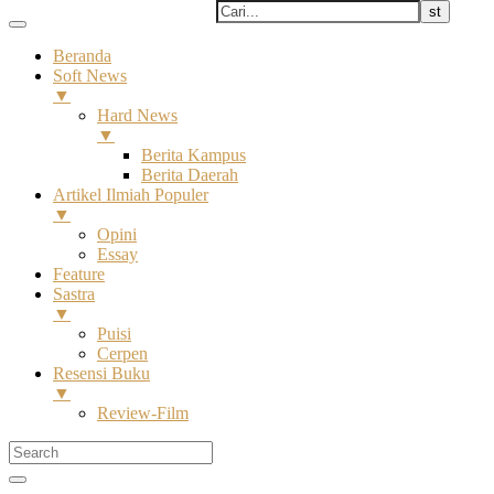
Beranda
Soft News
▼
Hard News
▼
Berita Kampus
Berita Daerah
Artikel Ilmiah Populer
▼
Opini
Essay
Feature
Sastra
▼
Puisi
Cerpen
Resensi Buku
▼
Review-Film