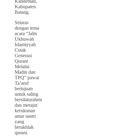
Kandeman,
Kabupaten
Batang.
Selaras
dengan tema
acara “Jalin
Ukhuwah
Islamiyyah
Cetak
Generasi
Qurani
Melalui
Madin dan
TPQ” pawai
Ta’aruf
bertujuan
untuk saling
bersilaturahmi
dan merajut
kerukunan
antar santri
yang
berakhlak
qurani.