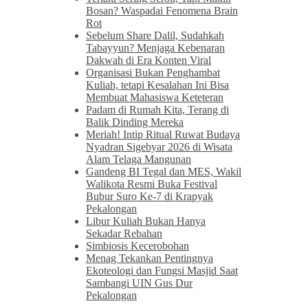
Bosan? Waspadai Fenomena Brain
Rot
Sebelum Share Dalil, Sudahkah
Tabayyun? Menjaga Kebenaran
Dakwah di Era Konten Viral
Organisasi Bukan Penghambat
Kuliah, tetapi Kesalahan Ini Bisa
Membuat Mahasiswa Keteteran
Padam di Rumah Kita, Terang di
Balik Dinding Mereka
Meriah! Intip Ritual Ruwat Budaya
Nyadran Sigebyar 2026 di Wisata
Alam Telaga Mangunan
Gandeng BI Tegal dan MES, Wakil
Walikota Resmi Buka Festival
Bubur Suro Ke-7 di Krapyak
Pekalongan
Libur Kuliah Bukan Hanya
Sekadar Rebahan
Simbiosis Kecerobohan
Menag Tekankan Pentingnya
Ekoteologi dan Fungsi Masjid Saat
Sambangi UIN Gus Dur
Pekalongan