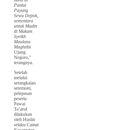
Pantai
Payung
Sewu Depok,
sementara
untuk Madin
di Makam
Syeikh
Maulana
Magh
ribi
Ujung
Negoro,”
terangnya.
Setelah
melalui
serangkaian
seremoni,
pelepasan
peserta
Pawai
Ta’aruf
dilakukan
oleh Huslin
selaku Camat
Kecamatan