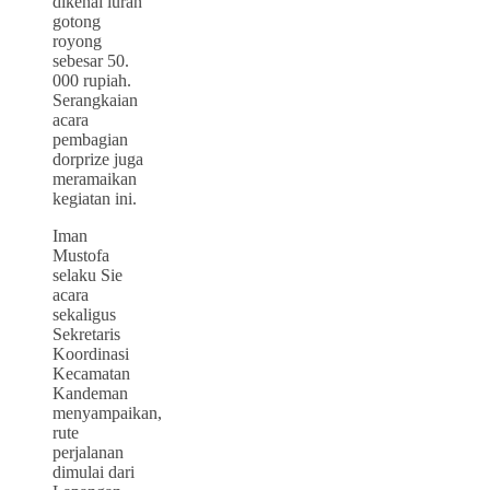
dikenai iuran
gotong
royong
sebesar 50.
000 rupiah.
Serangkaian
acara
pembagian
dorprize juga
meramaikan
kegiatan ini.
Iman
Mustofa
selaku Sie
acara
sekaligus
Sekretaris
Koordinasi
Kecamatan
Kandeman
menyampaikan,
rute
perjalanan
dimulai dari