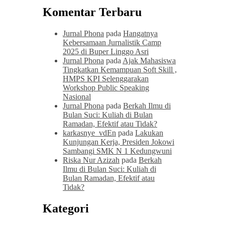
Komentar Terbaru
Jurnal Phona
pada
Hangatnya
Kebersamaan Jurnalistik Camp
2025 di Buper Linggo Asri
Jurnal Phona
pada
Ajak Mahasiswa
Tingkatkan Kemampuan Soft Skill ,
HMPS KPI Selenggarakan
Workshop Public Speaking
Nasional
Jurnal Phona
pada
Berkah Ilmu di
Bulan Suci: Kuliah di Bulan
Ramadan, Efektif atau Tidak?
karkasnye_vdEn
pada
Lakukan
Kunjungan Kerja, Presiden Jokowi
Sambangi SMK N 1 Kedungwuni
Riska Nur Azizah
pada
Berkah
Ilmu di Bulan Suci: Kuliah di
Bulan Ramadan, Efektif atau
Tidak?
Kategori