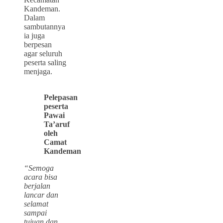
Kandeman.
Dalam
sambutannya
ia juga
berpesan
agar seluruh
peserta saling
menjaga.
Pelepasan
peserta
Pawai
Ta’aruf
oleh
Camat
Kandeman
“Semoga
acara bisa
berjalan
lancar dan
selamat
sampai
tujuan dan