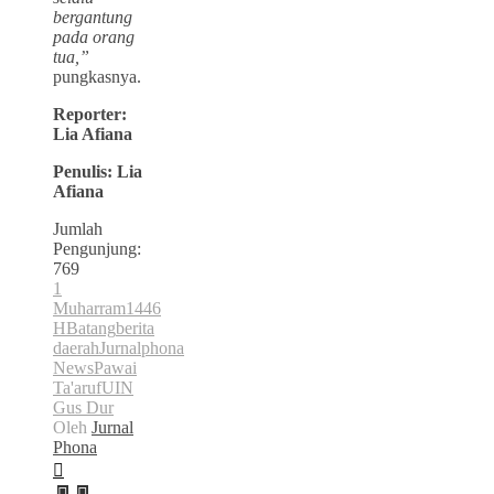
bergantung
pada orang
tua,”
pungkasnya.
Reporter:
Lia Afiana
Penulis: Lia
Afiana
Jumlah
Pengunjung:
769
1
Muharram
1446
H
Batang
berita
daerah
Jurnalphona
News
Pawai
Ta'aruf
UIN
Gus Dur
Oleh
Jurnal
Phona