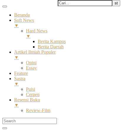
Beranda
Soft News
▼
Hard News
▼
Berita Kampus
Berita Daerah
Artikel Ilmiah Populer
▼
Opini
Essay
Feature
Sastra
▼
Puisi
Cerpen
Resensi Buku
▼
Review-Film