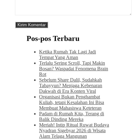
Pos-pos Terbaru
Ketika Rumah Tak Lagi Jadi
Tempat Yang Aman
Terlalu Sering Scroll, Tapi Makin
Bosan? Waspadai Fenomena Brain
Rot
Sebelum Share Dalil, Sudahkah
Tabayyun? Menjaga Kebenaran
Dakwah di Era Konten Viral
Organisasi Bukan Penghambat
Kuliah, tetapi Kesalahan Ini Bisa
Membuat Mahasiswa Keteteran
Padam di Rumah Kita, Terang di
Balik Dinding Mereka
Meriah! Intip Ritual Ruwat Budaya
Nyadran Sigebyar 2026 di Wisata
Alam Telaga Mangunan