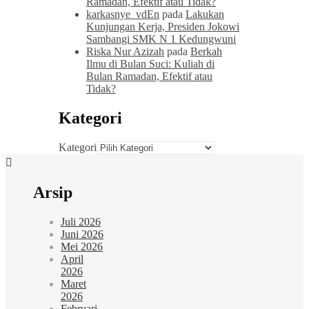
Ramadan, Efektif atau Tidak?
karkasnye_vdEn
pada
Lakukan
Kunjungan Kerja, Presiden Jokowi
Sambangi SMK N 1 Kedungwuni
Riska Nur Azizah
pada
Berkah
Ilmu di Bulan Suci: Kuliah di
Bulan Ramadan, Efektif atau
Tidak?
Kategori
Kategori
Arsip
Juli 2026
Juni 2026
Mei 2026
April
2026
Maret
2026
Februari