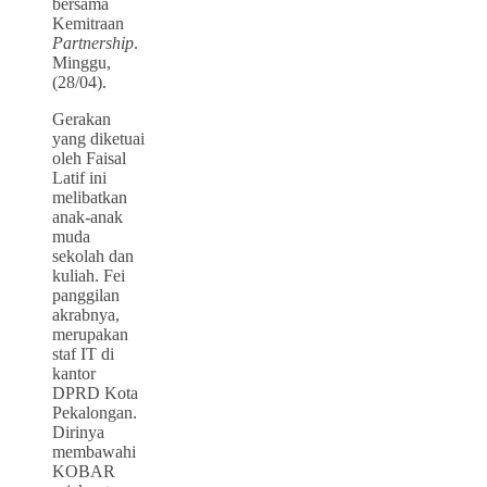
bersama
Kemitraan
Partnership
.
Minggu,
(28/04).
Gerakan
yang diketuai
oleh Faisal
Latif ini
melibatkan
anak-anak
muda
sekolah dan
kuliah. Fei
panggilan
akrabnya,
merupakan
staf IT di
kantor
DPRD Kota
Pekalongan.
Dirinya
membawahi
KOBAR