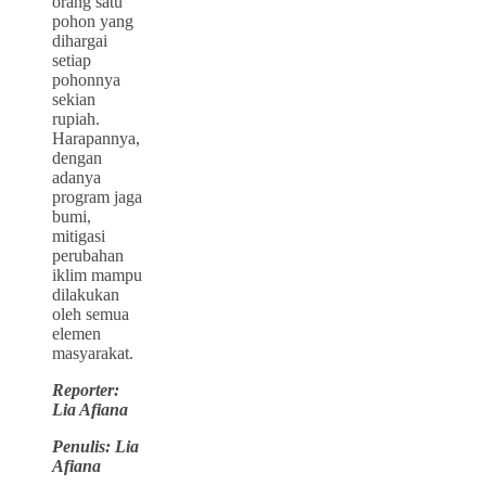
orang satu
pohon yang
dihargai
setiap
pohonnya
sekian
rupiah.
Harapannya,
dengan
adanya
program jaga
bumi,
mitigasi
perubahan
iklim mampu
dilakukan
oleh semua
elemen
masyarakat.
Reporter:
Lia Afiana
Penulis: Lia
Afiana