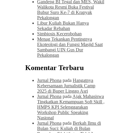
Gandeng BI Tegal dan MES, Wakil
Walikota Resmi Buka Festival
Bubur Suro Ke-7 di Krapyak
Pekalongan
Libur Kuliah Bukan Hanya
Sekadar Rebahan
Simbiosis Kecerobohan
Menag Tekankan Pentingnya
Ekoteologi dan Fungsi Masjid Saat
Sambangi UIN Gus Dur
Pekalongan
Komentar Terbaru
Jurnal Phona
pada
Hangatnya
Kebersamaan Jurnalistik Camp
2025 di Buper Linggo Asri
Jurnal Phona
pada
Ajak Mahasiswa
Tingkatkan Kemampuan Soft Skill ,
HMPS KPI Selenggarakan
Workshop Public Speaking
Nasional
Jurnal Phona
pada
Berkah Ilmu di
Bulan Suci: Kuliah di Bulan