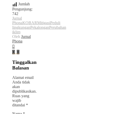
Jumlah
Pengunjung:
742
Jurnal
Phona
KOBAR
Mitigasi
Peduli
lingkungan
Pekalongan
Perubahan
iklim
Oleh
Jurnal
Phona
Tinggalkan
Balasan
Alamat email
Anda tidak
akan
dipublikasikan.
Ruas yang
wajib
ditandai
*
Nama
*