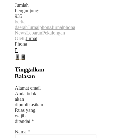
Jumlah
Pengunjung:
935
berita
daerah
Jurnalphona
Jurnalphona
News
Lebaran
Pekalongan
Oleh
Jurnal
Phona
Tinggalkan
Balasan
Alamat email
Anda tidak
akan
dipublikasikan.
Ruas yang
wajib
ditandai
*
Nama
*