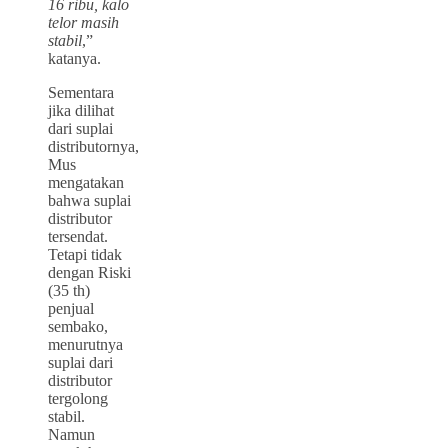
16 ribu, kalo
telor masih
stabil
,”
katanya.
Sementara
jika dilihat
dari suplai
distributornya,
Mus
mengatakan
bahwa suplai
distributor
tersendat.
Tetapi tidak
dengan Riski
(35 th)
penjual
sembako,
menurutnya
suplai dari
distributor
tergolong
stabil.
Namun