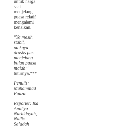
untuk harga
saat
menjelang
puasa relatif
mengalami
kenaikan.
“
Ya masih
stabil,
naiknya
drastis pas
menjelang
bulan puasa
malah
,”
tuturnya.***
Penulis:
Muhammad
Fauza
n
Reporter: Ika
Amiliya
Nurhidayah,
Nailis
Sa’adah