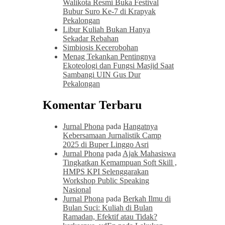
Walikota Resmi Buka Festival
Bubur Suro Ke-7 di Krapyak
Pekalongan
Libur Kuliah Bukan Hanya
Sekadar Rebahan
Simbiosis Kecerobohan
Menag Tekankan Pentingnya
Ekoteologi dan Fungsi Masjid Saat
Sambangi UIN Gus Dur
Pekalongan
Komentar Terbaru
Jurnal Phona
pada
Hangatnya
Kebersamaan Jurnalistik Camp
2025 di Buper Linggo Asri
Jurnal Phona
pada
Ajak Mahasiswa
Tingkatkan Kemampuan Soft Skill ,
HMPS KPI Selenggarakan
Workshop Public Speaking
Nasional
Jurnal Phona
pada
Berkah Ilmu di
Bulan Suci: Kuliah di Bulan
Ramadan, Efektif atau Tidak?