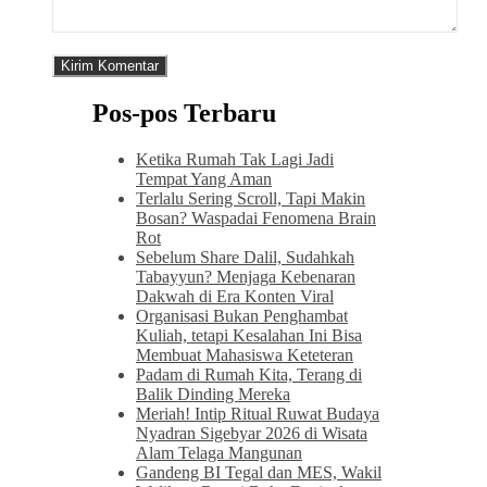
Pos-pos Terbaru
Ketika Rumah Tak Lagi Jadi
Tempat Yang Aman
Terlalu Sering Scroll, Tapi Makin
Bosan? Waspadai Fenomena Brain
Rot
Sebelum Share Dalil, Sudahkah
Tabayyun? Menjaga Kebenaran
Dakwah di Era Konten Viral
Organisasi Bukan Penghambat
Kuliah, tetapi Kesalahan Ini Bisa
Membuat Mahasiswa Keteteran
Padam di Rumah Kita, Terang di
Balik Dinding Mereka
Meriah! Intip Ritual Ruwat Budaya
Nyadran Sigebyar 2026 di Wisata
Alam Telaga Mangunan
Gandeng BI Tegal dan MES, Wakil