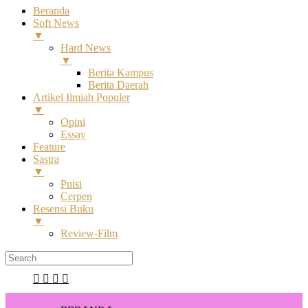
Beranda
Soft News
▼
Hard News
▼
Berita Kampus
Berita Daerah
Artikel Ilmiah Populer
▼
Opini
Essay
Feature
Sastra
▼
Puisi
Cerpen
Resensi Buku
▼
Review-Film