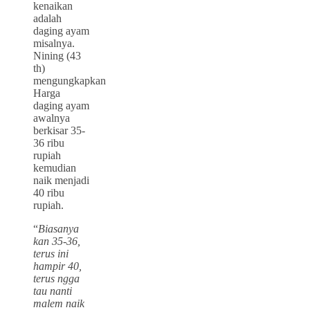
kenaikan
adalah
daging ayam
misalnya.
Nining (43
th)
mengungkapkan
Harga
daging ayam
awalnya
berkisar 35-
36 ribu
rupiah
kemudian
naik menjadi
40 ribu
rupiah.
“
Biasanya
kan 35-36,
terus ini
hampir 40,
terus ngga
tau nanti
malem naik