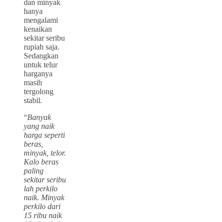
dan minyak
hanya
mengalami
kenaikan
sekitar seribu
rupiah saja.
Sedangkan
untuk telur
harganya
masih
tergolong
stabil.
“
Banyak
yang naik
harga seperti
beras,
minyak, telor.
Kalo beras
paling
sekitar seribu
lah perkilo
naik. Minyak
perkilo dari
15 ribu naik