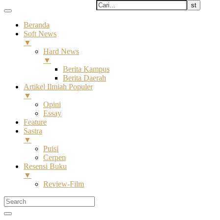
Beranda
Soft News
▼
Hard News
▼
Berita Kampus
Berita Daerah
Artikel Ilmiah Populer
▼
Opini
Essay
Feature
Sastra
▼
Puisi
Cerpen
Resensi Buku
▼
Review-Film