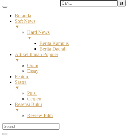
Beranda
Soft News
▼
Hard News
▼
Berita Kampus
Berita Daerah
Artikel Ilmiah Populer
▼
Opini
Essay
Feature
Sastra
▼
Puisi
Cerpen
Resensi Buku
▼
Review-Film