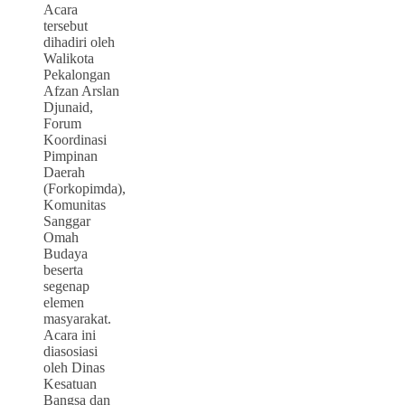
Acara
tersebut
dihadiri oleh
Walikota
Pekalongan
Afzan Arslan
Djunaid,
Forum
Koordinasi
Pimpinan
Daerah
(Forkopimda),
Komunitas
Sanggar
Omah
Budaya
beserta
segenap
elemen
masyarakat.
Acara ini
diasosiasi
oleh Dinas
Kesatuan
Bangsa dan