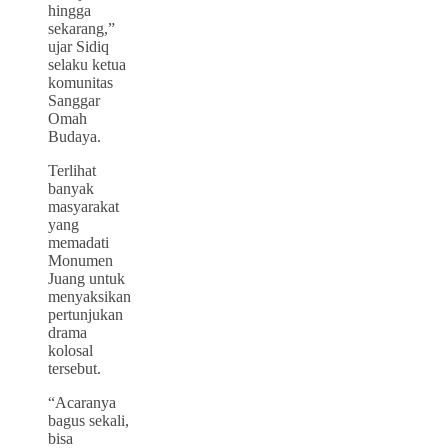
hingga
sekarang,”
ujar Sidiq
selaku ketua
komunitas
Sanggar
Omah
Budaya.
Terlihat
banyak
masyarakat
yang
memadati
Monumen
Juang untuk
menyaksikan
pertunjukan
drama
kolosal
tersebut.
“Acaranya
bagus sekali,
bisa