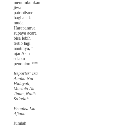
menumbuhkan
jiwa
patriotisme
bagi anak
muda.
Harapannya
supaya acara
bisa lebih
tertib lagi
nantinya, ”
ujar Asih
selaku
penonton.***
Reporter: Ika
Amilia Nur
Hidayah,
Mustofa Ali
Jinan, Nailis
Sa’adah
Penulis: Lia
Afiana
Jumlah