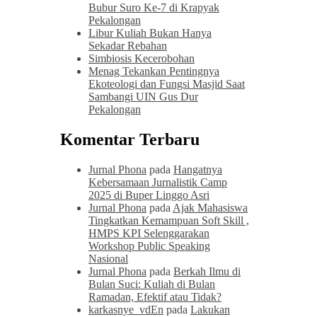
Bubur Suro Ke-7 di Krapyak
Pekalongan
Libur Kuliah Bukan Hanya
Sekadar Rebahan
Simbiosis Kecerobohan
Menag Tekankan Pentingnya
Ekoteologi dan Fungsi Masjid Saat
Sambangi UIN Gus Dur
Pekalongan
Komentar Terbaru
Jurnal Phona
pada
Hangatnya
Kebersamaan Jurnalistik Camp
2025 di Buper Linggo Asri
Jurnal Phona
pada
Ajak Mahasiswa
Tingkatkan Kemampuan Soft Skill ,
HMPS KPI Selenggarakan
Workshop Public Speaking
Nasional
Jurnal Phona
pada
Berkah Ilmu di
Bulan Suci: Kuliah di Bulan
Ramadan, Efektif atau Tidak?
karkasnye_vdEn
pada
Lakukan