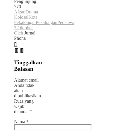
Pengunjung:
770
Afzan
Drama
Kolosal
Kota
Pekalongan
Pekalongan
Peristiwa
3 Oktober
Oleh
Jurnal
Phona
Tinggalkan
Balasan
Alamat email
Anda tidak
akan
dipublikasikan.
Ruas yang
wajib
ditandai
*
Nama
*