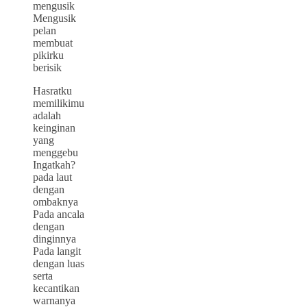
mengusik
Mengusik
pelan
membuat
pikirku
berisik
Hasratku
memilikimu
adalah
keinginan
yang
menggebu
Ingatkah?
pada laut
dengan
ombaknya
Pada ancala
dengan
dinginnya
Pada langit
dengan luas
serta
kecantikan
warnanya