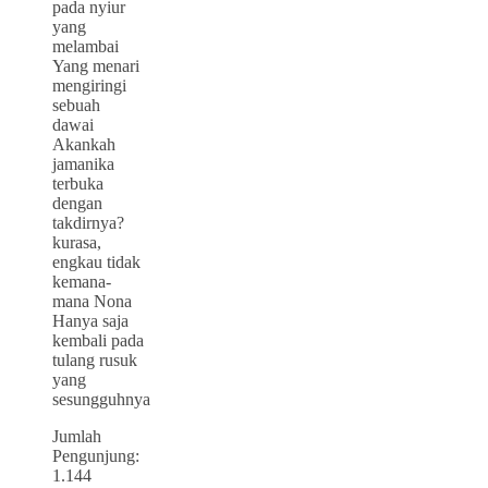
pada nyiur
yang
melambai
Yang menari
mengiringi
sebuah
dawai
Akankah
jamanika
terbuka
dengan
takdirnya?
kurasa,
engkau tidak
kemana-
mana Nona
Hanya saja
kembali pada
tulang rusuk
yang
sesungguhnya
Jumlah
Pengunjung:
1.144