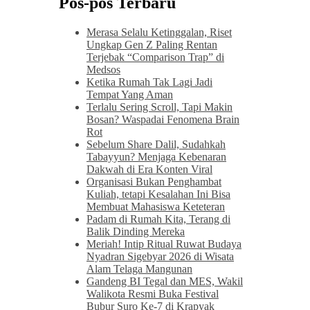
Pos-pos Terbaru
Merasa Selalu Ketinggalan, Riset
Ungkap Gen Z Paling Rentan
Terjebak “Comparison Trap” di
Medsos
Ketika Rumah Tak Lagi Jadi
Tempat Yang Aman
Terlalu Sering Scroll, Tapi Makin
Bosan? Waspadai Fenomena Brain
Rot
Sebelum Share Dalil, Sudahkah
Tabayyun? Menjaga Kebenaran
Dakwah di Era Konten Viral
Organisasi Bukan Penghambat
Kuliah, tetapi Kesalahan Ini Bisa
Membuat Mahasiswa Keteteran
Padam di Rumah Kita, Terang di
Balik Dinding Mereka
Meriah! Intip Ritual Ruwat Budaya
Nyadran Sigebyar 2026 di Wisata
Alam Telaga Mangunan
Gandeng BI Tegal dan MES, Wakil
Walikota Resmi Buka Festival
Bubur Suro Ke-7 di Krapyak