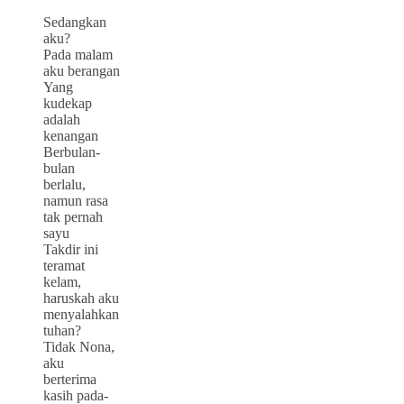
Sedangkan
aku?
Pada malam
aku berangan
Yang
kudekap
adalah
kenangan
Berbulan-
bulan
berlalu,
namun rasa
tak pernah
sayu
Takdir ini
teramat
kelam,
haruskah aku
menyalahkan
tuhan?
Tidak Nona,
aku
berterima
kasih pada-