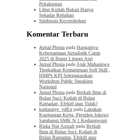
Pekalongan
Libur Kuliah Bukan Hanya
Sekadar Rebahan
Simbiosis Kecerobohan
Komentar Terbaru
Jurnal Phona
pada
Hangatnya
Kebersamaan Jurnalistik Camp
2025 di Buper Linggo Asri
Jurnal Phona
pada
Ajak Mahasiswa
Tingkatkan Kemampuan Soft Skill ,
HMPS KPI Selenggarakan
Workshop Public Speaking
Nasional
Jurnal Phona
pada
Berkah Ilmu di
Bulan Suci: Kuliah di Bulan
Ramadan, Efektif atau Tidak?
karkasnye_vdEn
pada
Lakukan
Kunjungan Kerja, Presiden Jokowi
Sambangi SMK N 1 Kedungwuni
Riska Nur Azizah
pada
Berkah
Ilmu di Bulan Suci: Kuliah di
Bulan Ramadan, Efektif atau