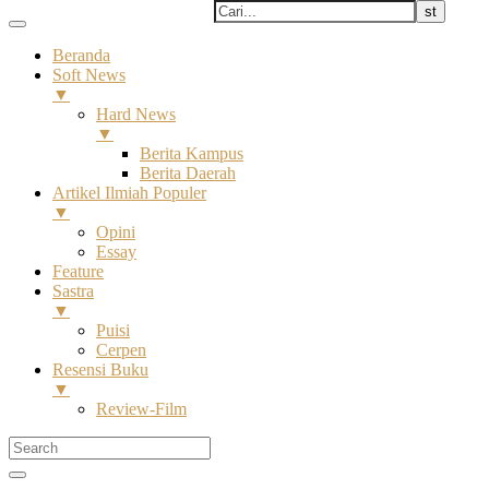
Beranda
Soft News
▼
Hard News
▼
Berita Kampus
Berita Daerah
Artikel Ilmiah Populer
▼
Opini
Essay
Feature
Sastra
▼
Puisi
Cerpen
Resensi Buku
▼
Review-Film