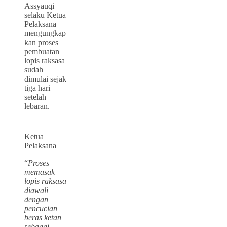
Assyauqi
selaku Ketua
Pelaksana
mengungkap
kan proses
pembuatan
lopis raksasa
sudah
dimulai sejak
tiga hari
setelah
lebaran.
Ketua
Pelaksana
“
Proses
memasak
lopis raksasa
diawali
dengan
pencucian
beras ketan
sebagai