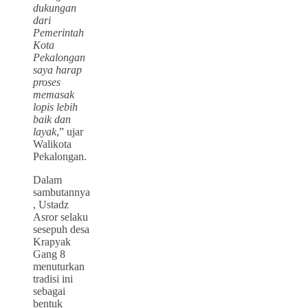
dukungan
dari
Pemerintah
Kota
Pekalongan
saya harap
proses
memasak
lopis lebih
baik dan
layak
,” ujar
Walikota
Pekalongan.
Dalam
sambutannya
, Ustadz
Asror selaku
sesepuh desa
Krapyak
Gang 8
menuturkan
tradisi ini
sebagai
bentuk