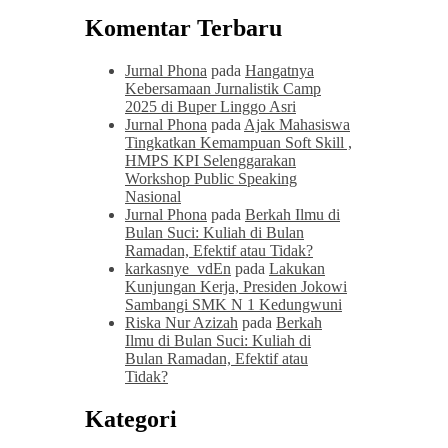
Komentar Terbaru
Jurnal Phona
pada
Hangatnya
Kebersamaan Jurnalistik Camp
2025 di Buper Linggo Asri
Jurnal Phona
pada
Ajak Mahasiswa
Tingkatkan Kemampuan Soft Skill ,
HMPS KPI Selenggarakan
Workshop Public Speaking
Nasional
Jurnal Phona
pada
Berkah Ilmu di
Bulan Suci: Kuliah di Bulan
Ramadan, Efektif atau Tidak?
karkasnye_vdEn
pada
Lakukan
Kunjungan Kerja, Presiden Jokowi
Sambangi SMK N 1 Kedungwuni
Riska Nur Azizah
pada
Berkah
Ilmu di Bulan Suci: Kuliah di
Bulan Ramadan, Efektif atau
Tidak?
Kategori