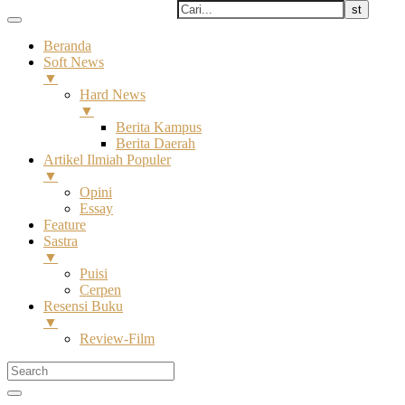
Beranda
Soft News
▼
Hard News
▼
Berita Kampus
Berita Daerah
Artikel Ilmiah Populer
▼
Opini
Essay
Feature
Sastra
▼
Puisi
Cerpen
Resensi Buku
▼
Review-Film