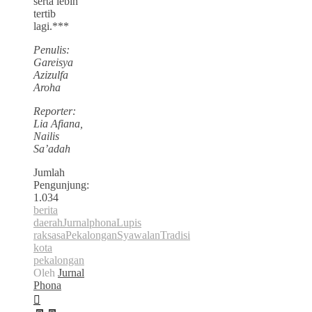
serta lebih
tertib
lagi.***
Penulis:
Gareisya
Azizulfa
Aroha
Reporter:
Lia Afiana,
Nailis
Sa’adah
Jumlah
Pengunjung:
1.034
berita
daerah
Jurnalphona
Lupis
raksasa
Pekalongan
Syawalan
Tradisi
kota
pekalongan
Oleh
Jurnal
Phona