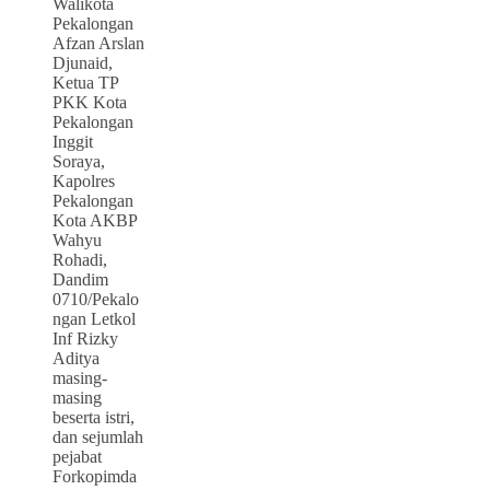
Walikota
Pekalongan
Afzan Arslan
Djunaid,
Ketua TP
PKK Kota
Pekalongan
Inggit
Soraya,
Kapolres
Pekalongan
Kota AKBP
Wahyu
Rohadi,
Dandim
0710/Pekalo
ngan Letkol
Inf Rizky
Aditya
masing-
masing
beserta istri,
dan sejumlah
pejabat
Forkopimda