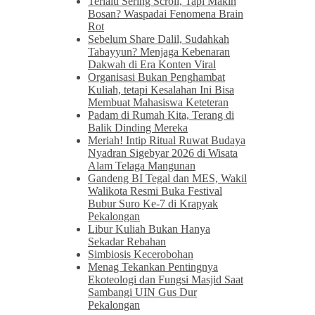
Terlalu Sering Scroll, Tapi Makin
Bosan? Waspadai Fenomena Brain
Rot
Sebelum Share Dalil, Sudahkah
Tabayyun? Menjaga Kebenaran
Dakwah di Era Konten Viral
Organisasi Bukan Penghambat
Kuliah, tetapi Kesalahan Ini Bisa
Membuat Mahasiswa Keteteran
Padam di Rumah Kita, Terang di
Balik Dinding Mereka
Meriah! Intip Ritual Ruwat Budaya
Nyadran Sigebyar 2026 di Wisata
Alam Telaga Mangunan
Gandeng BI Tegal dan MES, Wakil
Walikota Resmi Buka Festival
Bubur Suro Ke-7 di Krapyak
Pekalongan
Libur Kuliah Bukan Hanya
Sekadar Rebahan
Simbiosis Kecerobohan
Menag Tekankan Pentingnya
Ekoteologi dan Fungsi Masjid Saat
Sambangi UIN Gus Dur
Pekalongan