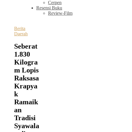
Cerpen
Resensi Buku
Review-Film
Berita
Daerah
Seberat
1.830
Kilogra
m Lopis
Raksasa
Krapya
k
Ramaik
an
Tradisi
Syawala