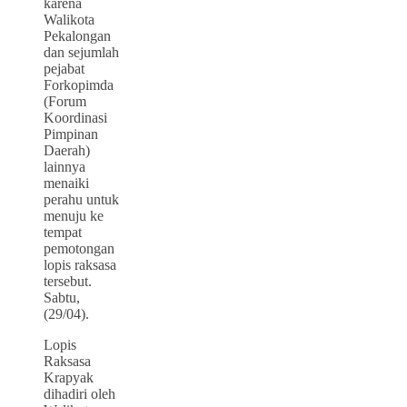
karena
Walikota
Pekalongan
dan sejumlah
pejabat
Forkopimda
(Forum
Koordinasi
Pimpinan
Daerah)
lainnya
menaiki
perahu untuk
menuju ke
tempat
pemotongan
lopis raksasa
tersebut.
Sabtu,
(29/04).
Lopis
Raksasa
Krapyak
dihadiri oleh