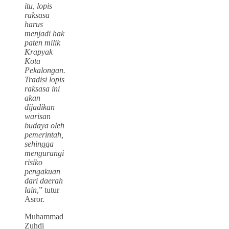
itu, lopis
raksasa
harus
menjadi hak
paten milik
Krapyak
Kota
Pekalongan.
Tradisi lopis
raksasa ini
akan
dijadikan
warisan
budaya oleh
pemerintah,
sehingga
mengurangi
risiko
pengakuan
dari daerah
lain
,” tutur
Asror.
Muhammad
Zuhdi