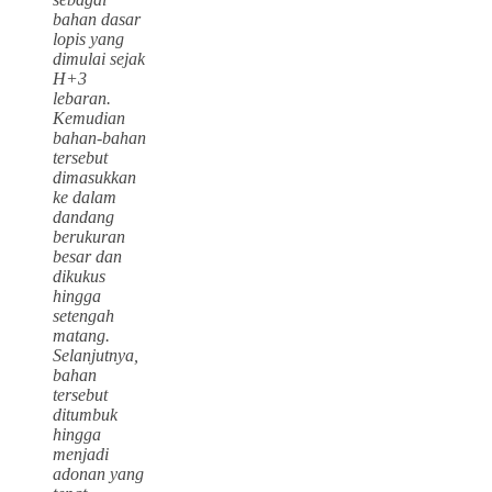
bahan dasar
lopis yang
dimulai sejak
H+3
lebaran.
Kemudian
bahan-bahan
tersebut
dimasukkan
ke dalam
dandang
berukuran
besar dan
dikukus
hingga
setengah
matang.
Selanjutnya,
bahan
tersebut
ditumbuk
hingga
menjadi
adonan yang