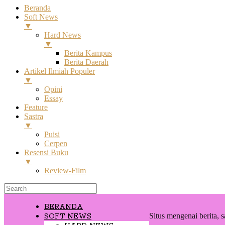
Beranda
Soft News
▼
Hard News
▼
Berita Kampus
Berita Daerah
Artikel Ilmiah Populer
▼
Opini
Essay
Feature
Sastra
▼
Puisi
Cerpen
Resensi Buku
▼
Review-Film
BERANDA
Situs mengenai berita, s
SOFT NEWS