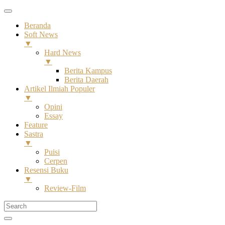
Beranda
Soft News
▼
Hard News
▼
Berita Kampus
Berita Daerah
Artikel Ilmiah Populer
▼
Opini
Essay
Feature
Sastra
▼
Puisi
Cerpen
Resensi Buku
▼
Review-Film