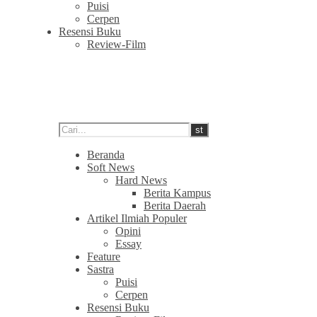
Puisi
Cerpen
Resensi Buku
Review-Film
Beranda
Soft News
Hard News
Berita Kampus
Berita Daerah
Artikel Ilmiah Populer
Opini
Essay
Feature
Sastra
Puisi
Cerpen
Resensi Buku