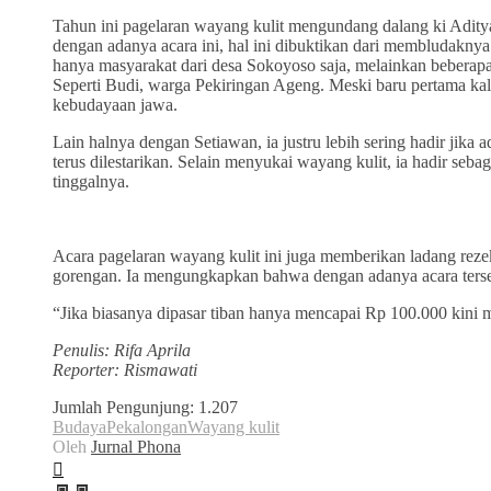
Tahun ini pagelaran wayang kulit mengundang dalang ki Aditya
dengan adanya acara ini, hal ini dibuktikan dari membludakny
hanya masyarakat dari desa Sokoyoso saja, melainkan beberapa 
Seperti Budi, warga Pekiringan Ageng. Meski baru pertama kal
kebudayaan jawa.
Lain halnya dengan Setiawan, ia justru lebih sering hadir jik
terus dilestarikan. Selain menyukai wayang kulit, ia hadir seba
tinggalnya.
Acara pagelaran wayang kulit ini juga memberikan ladang reze
gorengan. Ia mengungkapkan bahwa dengan adanya acara terse
“Jika biasanya dipasar tiban hanya mencapai Rp 100.000 kini
Penulis: Rifa Aprila
Reporter: Rismawati
Jumlah Pengunjung:
1.207
Budaya
Pekalongan
Wayang kulit
Oleh
Jurnal Phona