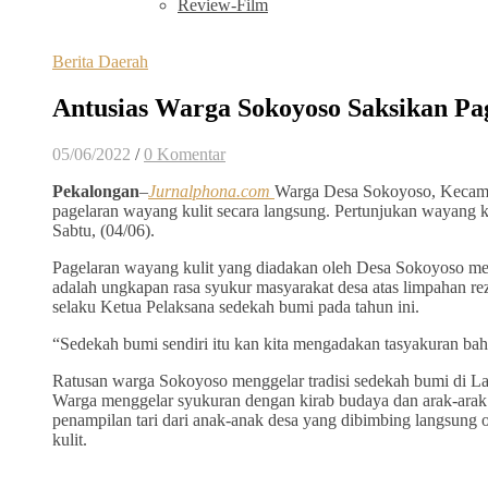
Review-Film
Berita Daerah
Antusias Warga Sokoyoso Saksikan Pa
05/06/2022
/
0 Komentar
Pekalongan
–
Jurnalphona.com
Warga Desa Sokoyoso, Kecam
pagelaran wayang kulit secara langsung. Pertunjukan wayang ku
Sabtu, (04/06).
Pagelaran wayang kulit yang diadakan oleh Desa Sokoyoso merup
adalah ungkapan rasa syukur masyarakat desa atas limpahan re
selaku Ketua Pelaksana sedekah bumi pada tahun ini.
“Sedekah bumi sendiri itu kan kita mengadakan tasyakuran bahw
Ratusan warga Sokoyoso menggelar tradisi sedekah bumi di L
Warga menggelar syukuran dengan kirab budaya dan arak-arak 
penampilan tari dari anak-anak desa yang dibimbing langsung
kulit.