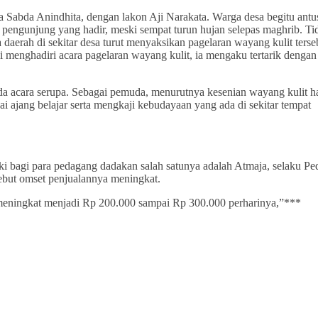
 Sabda Anindhita, dengan lakon Aji Narakata. Warga desa begitu antu
a pengunjung yang hadir, meski sempat turun hujan selepas maghrib. Ti
daerah di sekitar desa turut menyaksikan pagelaran wayang kulit terse
i menghadiri acara pagelaran wayang kulit, ia mengaku tertarik dengan
a ada acara serupa. Sebagai pemuda, menurutnya kesenian wayang kulit h
gai ajang belajar serta mengkaji kebudayaan yang ada di sekitar tempat
ki bagi para pedagang dadakan salah satunya adalah Atmaja, selaku P
but omset penjualannya meningkat.
 meningkat menjadi Rp 200.000 sampai Rp 300.000 perharinya,”***