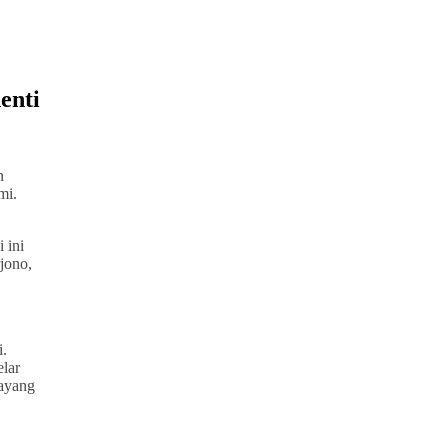
enti
n
mi.
 ini
jono,
i.
lar
wayang