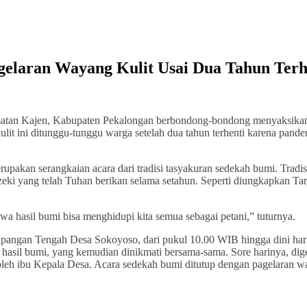
gelaran Wayang Kulit Usai Dua Tahun Terh
atan Kajen, Kabupaten Pekalongan berbondong-bondong menyaksika
lit ini ditunggu-tunggu warga setelah dua tahun terhenti karena pande
akan serangkaian acara dari tradisi tasyakuran sedekah bumi. Tradisi
zeki yang telah Tuhan berikan selama setahun. Seperti diungkapkan Tar
a hasil bumi bisa menghidupi kita semua sebagai petani,” tuturnya.
apangan Tengah Desa Sokoyoso, dari pukul 10.00 WIB hingga dini har
hasil bumi, yang kemudian dinikmati bersama-sama. Sore harinya, dige
 oleh ibu Kepala Desa. Acara sedekah bumi ditutup dengan pagelaran 