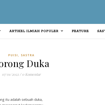
ARTIKEL ILMIAH POPULER
FEATURE
SAS
,
PUISI
SASTRA
orong Duka
07/01/2022
/
0 Komentar
jang itu adalah sebuah duka,