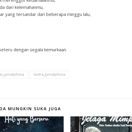
a merenggut kedamaianmu,
anda dari kelemahanmu,
r yang tersandar dari beberapa minggu lalu,
seteru dengan segala kemurkaan.
si_jurnalphona
Sastra_Jurnalphona
DA MUNGKIN SUKA JUGA