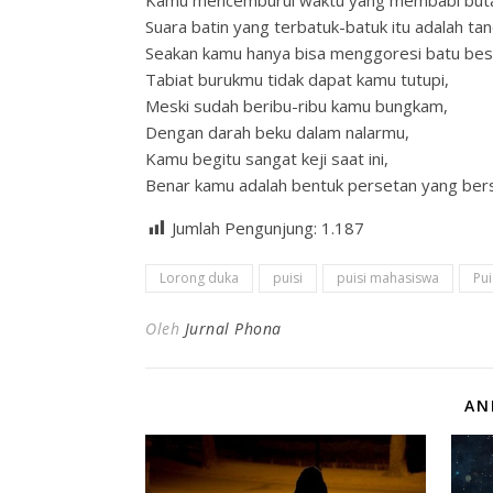
Kamu mencemburui waktu yang membabi but
Suara batin yang terbatuk-batuk itu adalah t
Seakan kamu hanya bisa menggoresi batu besa
Tabiat burukmu tidak dapat kamu tutupi,
Meski sudah beribu-ribu kamu bungkam,
Dengan darah beku dalam nalarmu,
Kamu begitu sangat keji saat ini,
Benar kamu adalah bentuk persetan yang ber
Jumlah Pengunjung:
1.187
Lorong duka
puisi
puisi mahasiswa
Pui
Oleh
Jurnal Phona
AN