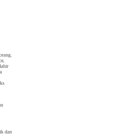
orang.
or,
lahir
a
eks
an
ik dan