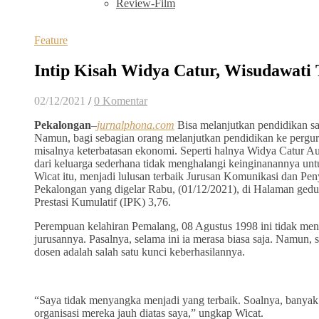
Review-Film
Feature
Intip Kisah Widya Catur, Wisudawati
02/12/2021
/
0 Komentar
Pekalongan
–
jurnalphona.com
Bisa melanjutkan pendidikan sa
Namun, bagi sebagian orang melanjutkan pendidikan ke perguru
misalnya keterbatasan ekonomi. Seperti halnya Widya Catur Aur
dari keluarga sederhana tidak menghalangi keinginanannya un
Wicat itu, menjadi lulusan terbaik Jurusan Komunikasi dan Pe
Pekalongan yang digelar Rabu, (01/12/2021), di Halaman ged
Prestasi Kumulatif (IPK) 3,76.
Perempuan kelahiran Pemalang, 08 Agustus 1998 ini tidak meny
jurusannya. Pasalnya, selama ini ia merasa biasa saja. Namun, 
dosen adalah salah satu kunci keberhasilannya.
“Saya tidak menyangka menjadi yang terbaik. Soalnya, banyak 
organisasi mereka jauh diatas saya,” ungkap Wicat.