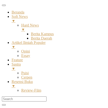
Beranda
Soft News
▼
Hard News
▼
Berita Kampus
Berita Daerah
Artikel Ilmiah Populer
▼
Opini
Essay
Feature
Sastra
▼
Puisi
Cerpen
Resensi Buku
▼
Review-Film