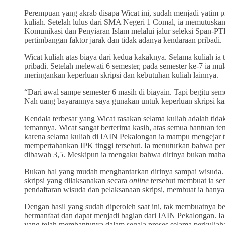
Perempuan yang akrab disapa Wicat ini, sudah menjadi yatim 
kuliah. Setelah lulus dari SMA Negeri 1 Comal, ia memutuska
Komunikasi dan Penyiaran Islam melalui jalur seleksi Span-P
pertimbangan faktor jarak dan tidak adanya kendaraan pribadi.
Wicat kuliah atas biaya dari kedua kakaknya. Selama kuliah ia
pribadi. Setelah melewati 6 semester, pada semester ke-7 ia mu
meringankan keperluan skripsi dan kebutuhan kuliah lainnya.
“Dari awal sampe semester 6 masih di biayain. Tapi begitu seme
Nah uang bayarannya saya gunakan untuk keperluan skripsi kar
Kendala terbesar yang Wicat rasakan selama kuliah adalah tid
temannya. Wicat sangat berterima kasih, atas semua bantuan te
karena selama kuliah di IAIN Pekalongan ia mampu mengejar tar
mempertahankan IPK tinggi tersebut. Ia menuturkan bahwa pero
dibawah 3,5. Meskipun ia mengaku bahwa dirinya bukan mahas
Bukan hal yang mudah menghantarkan dirinya sampai wisuda. Be
skripsi yang dilaksanakan secara
online
tersebut membuat ia seri
pendaftaran wisuda dan pelaksanaan skripsi, membuat ia hanya
Dengan hasil yang sudah diperoleh saat ini, tak membuatnya ber
bermanfaat dan dapat menjadi bagian dari IAIN Pekalongan. 
yang telah membantunya dalam segala proses selama perkuliah