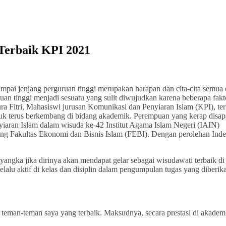
 Terbaik KPI 2021
mpai jenjang perguruan tinggi merupakan harapan dan cita-cita semua 
an tinggi menjadi sesuatu yang sulit diwujudkan karena beberapa fakt
a Fitri, Mahasiswi jurusan Komunikasi dan Penyiaran Islam (KPI), ter
tuk terus berkembang di bidang akademik. Perempuan yang kerap disap
nyiaran Islam dalam wisuda ke-42 Institut Agama Islam Negeri (IAIN)
ung Fakultas Ekonomi dan Bisnis Islam (FEBI). Dengan perolehan Ind
angka jika dirinya akan mendapat gelar sebagai wisudawati terbaik di
selalu aktif di kelas dan disiplin dalam pengumpulan tugas yang diberik
teman-teman saya yang terbaik. Maksudnya, secara prestasi di akadem