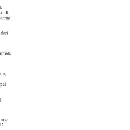
uk
studi
karena
 dari
 rumah.
kur,
mpai
g
munya
AD