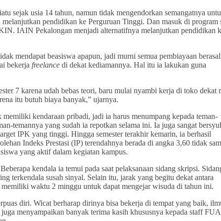
piatu sejak usia 14 tahun, namun tidak mengendorkan semangatnya unt
n melanjutkan pendidikan ke Perguruan Tinggi. Dan masuk di program 
TKIN. IAIN Pekalongan menjadi alternatifnya melanjutkan pendidikan 
 tidak mendapat beasiswa apapun, jadi murni semua pembiayaan berasal
lai bekerja
freelance
di dekat kediamannya. Hal itu ia lakukan guna
ster 7 karena udah bebas teori, baru mulai nyambi kerja di toko dekat
ena itu butuh biaya banyak,” ujarnya.
ak memiliki kendaraan pribadi, jadi ia harus menumpang kepada teman-
man-temannya yang sudah ia repotkan selama ini. Ia juga sangat bersyu
get IPK yang tinggi. Hingga semester terakhir kemarin, ia berhasil
lehan Indeks Prestasi (IP) terendahnya berada di angka 3,60 tidak sa
iswa yang aktif dalam kegiatan kampus.
berapa kendala ia temui pada saat pelaksanaan sidang skripsi. Sidan
ng terkendala susah sinyal. Selain itu, jarak yang begitu dekat antara
 memiliki waktu 2 minggu untuk dapat mengejar wisuda di tahun ini.
puas diri. Wicat berharap dirinya bisa bekerja di tempat yang baik, il
Ia juga menyampaikan banyak terima kasih khususnya kepada staff FU
an.