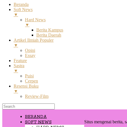
Beranda
Soft News
▼
Hard News
▼
Berita Kampus
Berita Daerah
Artikel Ilmiah Populer
▼
Opini
Essay
Feature
Sastra
▼
Puisi
Cerpen
Resensi Buku
▼
Review-Film
BERANDA
Situs mengenai berita, s
SOFT NEWS