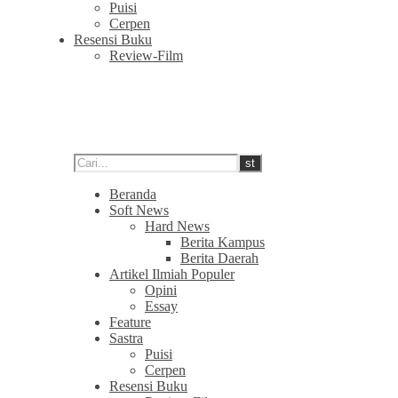
Puisi
Cerpen
Resensi Buku
Review-Film
Beranda
Soft News
Hard News
Berita Kampus
Berita Daerah
Artikel Ilmiah Populer
Opini
Essay
Feature
Sastra
Puisi
Cerpen
Resensi Buku