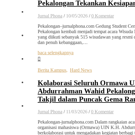
Pekalongan Tekankan Kesiapa
Jurnal Phona
/
10/05/2026
/
0 Komentar
Pekalongan–jurnalphona.com Gedung Student Ce
Pekalongan kembali menjadi tempat acara Wisuda 
yang diikuti sebanyak 515 wisudawan yang resmi 
dan penuh kebanggaan,…
baca selengkapnya
Berita Kampus
,
Hard News
Kolaborasi Seluruh Ormawa U
Abdurrahman Wahid Pekalong
Takjil dalam Puncak Gema Ra
Jurnal Phona
/
11/03/2026
/
0 Komentar
Pekalongan-jurnalphona.com Dalam rangkaian aca
organisasi mahasiswa (Ormawa) UIN K.H. Abdur
berkolaborasi untuk mengadakan kegiatan berbagi 