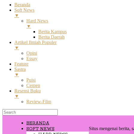
Beranda
Soft News
▼
Hard News
▼
Berita Kampus
Berita Daerah
Artikel Ilmiah Populer
▼
Opini
Essay
Feature
Sastra
▼
Puisi
Cerpen
Resensi Buku
▼
Review-Film
BERANDA
Situs mengenai berita, s
SOFT NEWS