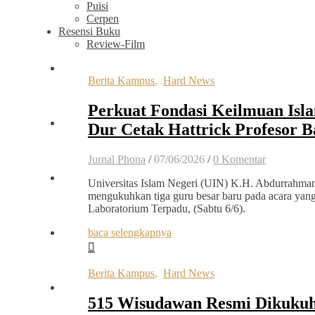
Puisi
Cerpen
Resensi Buku
Review-Film
Berita Kampus
,
Hard News
Perkuat Fondasi Keilmuan Isla
Dur Cetak Hattrick Profesor B
Jurnal Phona
/
07/06/2026
/
0 Komentar
Universitas Islam Negeri (UIN) K.H. Abdurrahma
mengukuhkan tiga guru besar baru pada acara yan
Laboratorium Terpadu, (Sabtu 6/6).
baca selengkapnya
Berita Kampus
,
Hard News
515 Wisudawan Resmi Dikuku