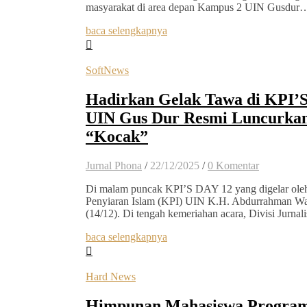
masyarakat di area depan Kampus 2 UIN Gusdur
baca selengkapnya
SoftNews
Hadirkan Gelak Tawa di KPI
UIN Gus Dur Resmi Luncurkan
“Kocak”
Jurnal Phona
/
22/12/2025
/
0 Komentar
Di malam puncak KPI’S DAY 12 yang digelar ole
Penyiaran Islam (KPI) UIN K.H. Abdurrahman Wa
(14/12). Di tengah kemeriahan acara, Divisi Jurn
baca selengkapnya
Hard News
Himpunan Mahasiswa Program