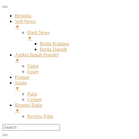
Beranda
Soft News
▼
Hard News
▼
Berita Kampus
Berita Daerah
Artikel Ilmiah Populer
▼
Opini
Essay
Feature
Sastra
▼
Puisi
Cerpen
Resensi Buku
▼
Review-Film