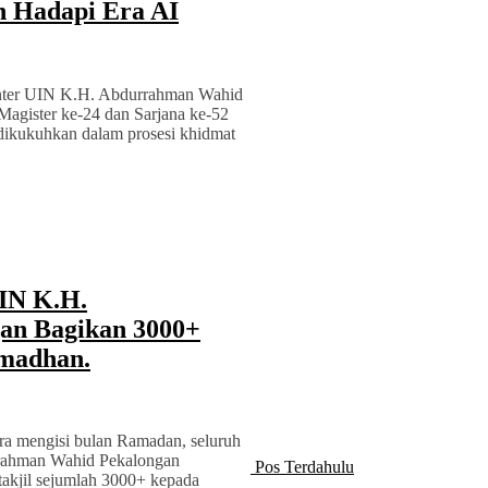
n Hadapi Era AI
nter UIN K.H. Abdurrahman Wahid
Magister ke-24 dan Sarjana ke-52
dikukuhkan dalam prosesi khidmat
IN K.H.
an Bagikan 3000+
madhan.
ra mengisi bulan Ramadan, seluruh
rahman Wahid Pekalongan
Pos Terdahulu
takjil sejumlah 3000+ kepada