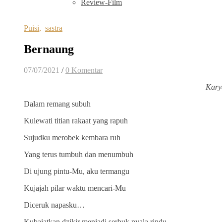
Review-Film
Puisi
,
sastra
Bernaung
07/07/2021
/
0 Komentar
Kary
Dalam remang subuh
Kulewati titian rakaat yang rapuh
Sujudku merobek kembara ruh
Yang terus tumbuh dan menumbuh
Di ujung pintu-Mu, aku termangu
Kujajah pilar waktu mencari-Mu
Diceruk napasku…
Kubaiatkan dzikir menjadi serbuk nyala rindu