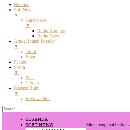
Beranda
Soft News
▼
Hard News
▼
Berita Kampus
Berita Daerah
Artikel Ilmiah Populer
▼
Opini
Essay
Feature
Sastra
▼
Puisi
Cerpen
Resensi Buku
▼
Review-Film
BERANDA
Situs mengenai berita, s
SOFT NEWS