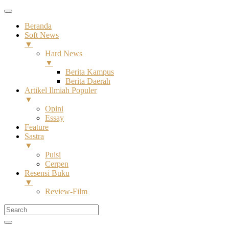
Beranda
Soft News
▼
Hard News
▼
Berita Kampus
Berita Daerah
Artikel Ilmiah Populer
▼
Opini
Essay
Feature
Sastra
▼
Puisi
Cerpen
Resensi Buku
▼
Review-Film