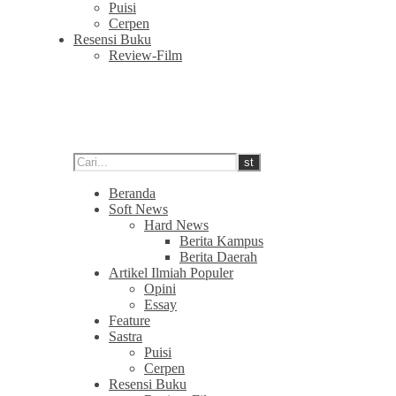
Puisi
Cerpen
Resensi Buku
Review-Film
Beranda
Soft News
Hard News
Berita Kampus
Berita Daerah
Artikel Ilmiah Populer
Opini
Essay
Feature
Sastra
Puisi
Cerpen
Resensi Buku