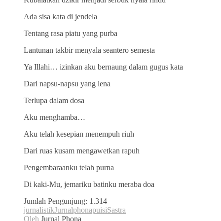
Ada sisa kata di jendela
Tentang rasa piatu yang purba
Lantunan takbir menyala seantero semesta
Ya Illahi… izinkan aku bernaung dalam gugus kata
Dari napsu-napsu yang lena
Terlupa dalam dosa
Aku menghamba…
Aku telah kesepian menempuh riuh
Dari ruas kusam mengawetkan rapuh
Pengembaraanku telah purna
Di kaki-Mu, jemariku batinku meraba doa
Jumlah Pengunjung:
1.314
jurnalistik
Jurnalphona
puisi
Sastra
Oleh
Jurnal Phona