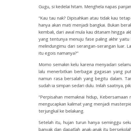
Gugu, si kedelai hitam. Menghela napas panja
“Kau tau nak? Dipisahkan atau tidak kau tet
hanya akan mati menjadi bangkai. Bukan bera
kembali, dari awal mula kau ditanam hingga ak
yang tentunya menuju fase paling akhir yaitu 
melindungimu dari serangan-serangan luar. L
itu egois namanya?”
Momo semakin kelu karena menyadari selama in
lalu menerbitkan berbagai gagasan yang pu
namun rasa bersalah yang begitu dalam. Ta
sudah ia simpan sedari dulu. Inilah saatnya, pik
“Perpisahan memaknai hidup, Kebersamaan m
mengucapkan kalimat yang menjadi masterpie
terjungkal ke belakang.
Setelah itu, hujan turun hanya seminggu sek
banyak dan dapatlah anak-anak itu bersekol