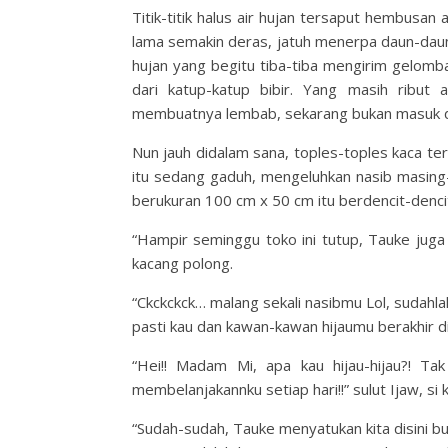
Titik-titik halus air hujan tersaput hembusa
lama semakin deras, jatuh menerpa daun-daun
hujan yang begitu tiba-tiba mengirim gelomb
dari katup-katup bibir. Yang masih ribut
membuatnya lembab, sekarang bukan masuk den
Nun jauh didalam sana, toples-toples kaca t
itu sedang gaduh, mengeluhkan nasib masing
berukuran 100 cm x 50 cm itu berdencit-denci
“Hampir seminggu toko ini tutup, Tauke juga s
kacang polong.
“Ckckckck… malang sekali nasibmu Lol, sudahl
pasti kau dan kawan-kawan hijaumu berakhir 
“Hei!! Madam Mi, apa kau hijau-hijau?! Ta
membelanjakannku setiap hari!!” sulut Ijaw, si k
“Sudah-sudah, Tauke menyatukan kita disini b