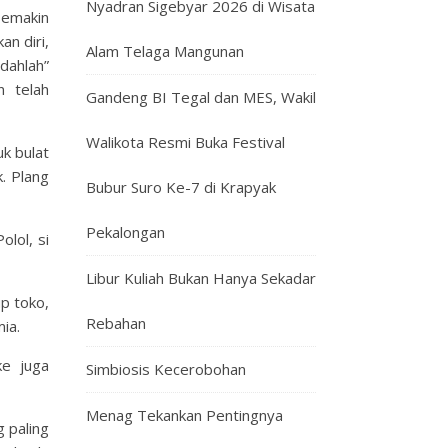
Nyadran Sigebyar 2026 di Wisata
semakin
n diri,
Alam Telaga Mangunan
dahlah”
n telah
Gandeng BI Tegal dan MES, Wakil
Walikota Resmi Buka Festival
k bulat
. Plang
Bubur Suro Ke-7 di Krapyak
Pekalongan
lol, si
Libur Kuliah Bukan Hanya Sekadar
p toko,
Rebahan
ia.
ke juga
Simbiosis Kecerobohan
Menag Tekankan Pentingnya
 paling