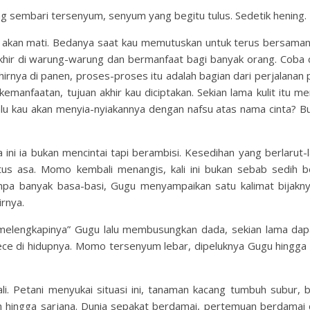
ng sembari tersenyum, senyum yang begitu tulus. Sedetik hening.
ap akan mati. Bedanya saat kau memutuskan untuk terus bersaman
khir di warung-warung dan bermanfaat bagi banyak orang. Coba 
hirnya di panen, proses-proses itu adalah bagian dari perjalanan
kemanfaatan, tujuan akhir kau diciptakan. Sekian lama kulit itu m
alu kau akan menyia-nyiakannya dengan nafsu atas nama cinta? B
i ia bukan mencintai tapi berambisi. Kesedihan yang berlarut-la
tus asa. Momo kembali menangis, kali ini bukan sebab sedih b
npa banyak basa-basi, Gugu menyampaikan satu kalimat bijakn
irnya.
elengkapinya” Gugu lalu membusungkan dada, sekian lama dapa
ce di hidupnya. Momo tersenyum lebar, dipeluknya Gugu hingga
ali. Petani menyukai situasi ini, tanaman kacang tumbuh subur, 
ah hingga sarjana. Dunia sepakat berdamai, pertemuan berdamai