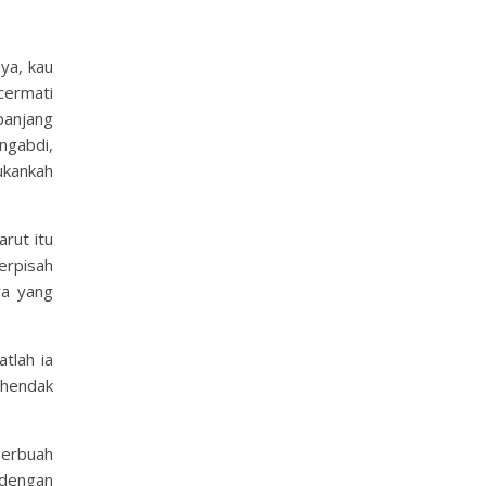
ya, kau
cermati
 panjang
engabdi,
ukankah
rut itu
erpisah
ya yang
tlah ia
 hendak
berbuah
 dengan