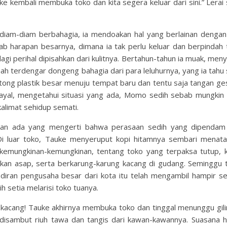
kembali membuka toko dan kita segera keluar dari sini.” Lerai si
diam-diam berbahagia, ia mendoakan hal yang berlainan dengan
awab harapan besarnya, dimana ia tak perlu keluar dan berpindah
gi perihal dipisahkan dari kulitnya. Bertahun-tahun ia muak, men
ah terdengar dongeng bahagia dari para leluhurnya, yang ia tahu 
tong plastik besar menuju tempat baru dan tentu saja tangan ges
 ayal, mengetahui situasi yang ada, Momo sedih sebab mungkin
kalimat sehidup semati.
akkan ada yang mengerti bahwa perasaan sedih yang dipend
 Di luar toko, Tauke menyeruput kopi hitamnya sembari menata
kemungkinan-kemungkinan, tentang toko yang terpaksa tutup, ku
kan asap, serta berkarung-karung kacang di gudang. Seminggu t
diran pengusaha besar dari kota itu telah mengambil hampir s
 setia melarisi toko tuanya.
 kacang! Tauke akhirnya membuka toko dan tinggal menunggu gilir
 disambut riuh tawa dan tangis dari kawan-kawannya. Suasana h