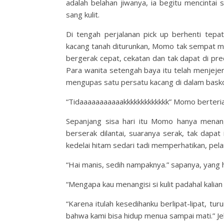
adalah belahan jiwanya, ia begitu mencintai
sang kulit.
Di tengah perjalanan pick up berhenti tep
kacang tanah diturunkan, Momo tak sempat 
bergerak cepat, cekatan dan tak dapat di pred
Para wanita setengah baya itu telah menjejer
mengupas satu persatu kacang di dalam bask
“Tidaaaaaaaaaaakkkkkkkkkkkkk” Momo berteriak
Sepanjang sisa hari itu Momo hanya menangis
berserak dilantai, suaranya serak, tak dapat
kedelai hitam sedari tadi memperhatikan, pel
“Hai manis, sedih nampaknya.” sapanya, yang 
“Mengapa kau menangisi si kulit padahal kalia
“Karena itulah kesedihanku berlipat-lipat, tur
bahwa kami bisa hidup menua sampai mati.” J