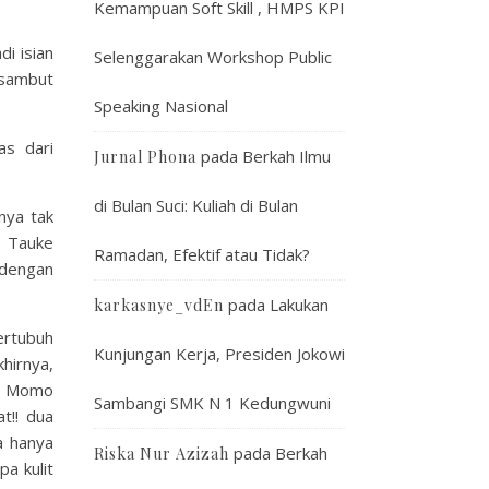
Kemampuan Soft Skill , HMPS KPI
di isian
Selenggarakan Workshop Public
isambut
Speaking Nasional
as dari
pada
Berkah Ilmu
Jurnal Phona
di Bulan Suci: Kuliah di Bulan
nya tak
, Tauke
Ramadan, Efektif atau Tidak?
 dengan
pada
Lakukan
karkasnye_vdEn
ertubuh
Kunjungan Kerja, Presiden Jokowi
hirnya,
h. Momo
Sambangi SMK N 1 Kedungwuni
t!! dua
a hanya
pada
Berkah
Riska Nur Azizah
a kulit