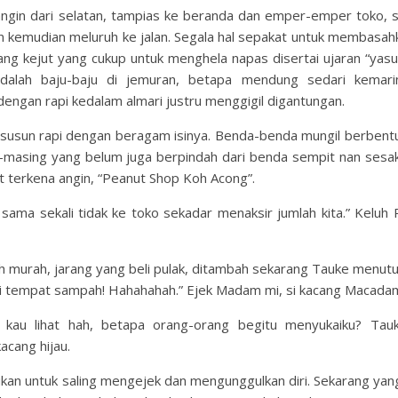
n angin dari selatan, tampias ke beranda dan emper-emper toko, 
 kemudian meluruh ke jalan. Segala hal sepakat untuk membasahka
ang kejut yang cukup untuk menghela napas disertai ujaran “yasu
 adalah baju-baju di jemuran, betapa mendung sedari kemari
gan rapi kedalam almari justru menggigil digantungan.
ersusun rapi dengan beragam isinya. Benda-benda mungil berbentu
-masing yang belum juga berpindah dari benda sempit nan sesak
t terkena angin, “Peanut Shop Koh Acong”.
ama sekali tidak ke toko sekadar menaksir jumlah kita.” Keluh Po
ah murah, jarang yang beli pulak, ditambah sekarang Tauke menutu
di tempat sampah! Hahahahah.” Ejek Madam mi, si kacang Macadam
k kau lihat hah, betapa orang-orang begitu menyukaiku? Tau
acang hijau.
ukan untuk saling mengejek dan mengunggulkan diri. Sekarang yang