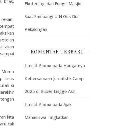
 bijak,
Ekoteologi dan Fungsi Masjid
Saat Sambangi UIN Gus Dur
 rekan-
 tempat
Pekalongan
yaksikan
setelah
it akan
KOMENTAR TERBARU
 sampai
pada
Hangatnya
Jurnal Phona
am Momo
p lurus
Kebersamaan Jurnalistik Camp
liah si
2025 di Buper Linggo Asri
erakhir
etengah
pada
Ajak
Jurnal Phona
an kita
Mahasiswa Tingkatkan
aru tak