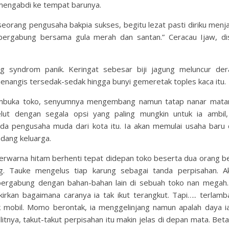
 mengabdi ke tempat barunya.
seorang pengusaha bakpia sukses, begitu lezat pasti diriku menja
 bergabung bersama gula merah dan santan.” Ceracau Ijaw, d
g syndrom panik. Keringat sebesar biji jagung meluncur der
menangis tersedak-sedak hingga bunyi gemeretak toples kaca itu.
 membuka toko, senyumnya mengembang namun tatap nanar mata
rgelut dengan segala opsi yang paling mungkin untuk ia ambil
a pengusaha muda dari kota itu. Ia akan memulai usaha baru
adang keluarga.
berwarna hitam berhenti tepat didepan toko beserta dua orang b
 Tauke mengelus tiap karung sebagai tanda perpisahan. Ak
n bergabung dengan bahan-bahan lain di sebuah toko nan mega
irkan bagaimana caranya ia tak ikut terangkut. Tapi….. terlamba
mobil. Momo berontak, ia menggelinjang namun apalah daya i
nya, takut-takut perpisahan itu makin jelas di depan mata. Betap