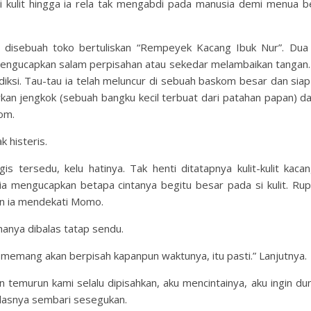
 si kulit hingga ia rela tak mengabdi pada manusia demi menua 
at disebuah toko bertuliskan “Rempeyek Kacang Ibuk Nur”. Dua
mengucapkan salam perpisahan atau sekedar melambaikan tangan
iksi. Tau-tau ia telah meluncur di sebuah baskom besar dan siap d
kan jengkok (sebuah bangku kecil terbuat dari patahan papan) da
om.
 histeris.
 tersedu, kelu hatinya. Tak henti ditatapnya kulit-kulit kaca
 ia mengucapkan betapa cintanya begitu besar pada si kulit. Rup
an ia mendekati Momo.
hanya dibalas tatap sendu.
n memang akan berpisah kapanpun waktunya, itu pasti.” Lanjutnya.
un temurun kami selalu dipisahkan, aku mencintainya, aku ingin du
elasnya sembari sesegukan.