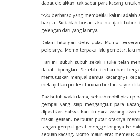
dapat dielakkan, tak sabar para kacang untuk
“Aku berharap yang membeliku kali ini adalah 
bakpia. Sudahlah bosan aku menjadi bubur
gelengan dari yang lainnya.
Dalam hitungan detik pula, Momo terseran
pelipisnya. Momo terpaku, lalu gemetar, lalu 
Hari ini, subuh-subuh sekali Tauke telah
dapat dipungkiri. Setelah berhari-hari be
memutuskan menjual semua kacangnya kepad
melanjutkan profesi turunan bertani sayur di l
Tak butuh waktu lama, sebuah mobil pick up 
gempal yang siap mengangkut para kacang.
dipastikan bahwa hari itu para kacang aka
makin gelisah, berputar-putar otaknya memik
tangan gempal gesit menggotongnya ke bak 
sebuah kacang. Momo makin erat memeluk kulit