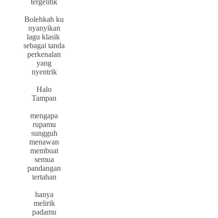
tergelitik
Bolehkah ku
nyanyikan
lagu klasik
sebagai tanda
perkenalan
yang
nyentrik
Halo
Tampan
mengapa
rupamu
sungguh
menawan
membuat
semua
pandangan
tertahan
hanya
melirik
padamu