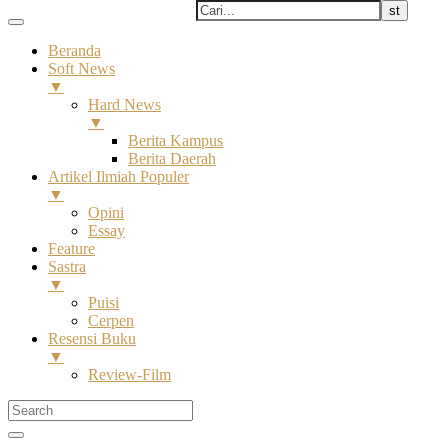
Beranda
Soft News
▼
Hard News
▼
Berita Kampus
Berita Daerah
Artikel Ilmiah Populer
▼
Opini
Essay
Feature
Sastra
▼
Puisi
Cerpen
Resensi Buku
▼
Review-Film