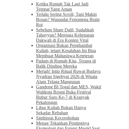
Ketika Rumah Tak Lagi Jadi
Tempat Yang Aman
Terlalu Sering Scroll, Tapi Makin
Bosan? Waspadai Fenomena Brain
Rot
Sebelum Share Dalil, Sudahkah
Tabayyun? Menjaga Kebenaran
Dakwah di Era Konten Viral
Organisasi Bukan Penghambat
Kuliah, tetapi Kesalahan Ini Bisa
Membuat Mahasiswa Keteteran
Padam di Rumah Kita, Terang di
Balik Dinding Mereka
Meriah! Intip Ritual Ruwat Budaya
Nyadran Sigebyar 2026 di Wisata
Alam Telaga Mangunan
Gandeng BI Tegal dan MES, Wakil
Walikota Resmi Buka Festival
Bubur Suro Ke-7 di Krapyak
Pekalongan
Libur Kuliah Bukan Hanya
Sekadar Rebahan
Simbiosis Kecerobohan
Menag Tekankan Pentingnya
Ekoteologi dan Fungsi Masjid Saat