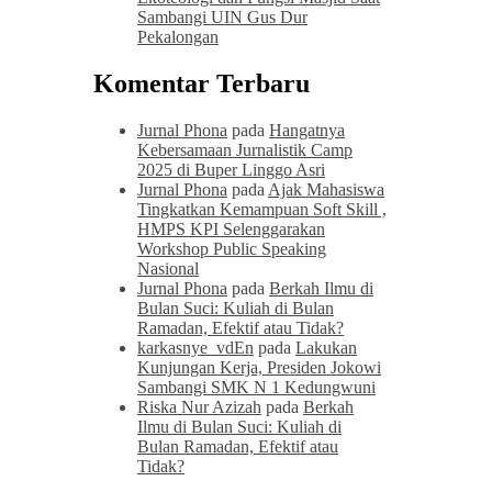
Sambangi UIN Gus Dur
Pekalongan
Komentar Terbaru
Jurnal Phona
pada
Hangatnya
Kebersamaan Jurnalistik Camp
2025 di Buper Linggo Asri
Jurnal Phona
pada
Ajak Mahasiswa
Tingkatkan Kemampuan Soft Skill ,
HMPS KPI Selenggarakan
Workshop Public Speaking
Nasional
Jurnal Phona
pada
Berkah Ilmu di
Bulan Suci: Kuliah di Bulan
Ramadan, Efektif atau Tidak?
karkasnye_vdEn
pada
Lakukan
Kunjungan Kerja, Presiden Jokowi
Sambangi SMK N 1 Kedungwuni
Riska Nur Azizah
pada
Berkah
Ilmu di Bulan Suci: Kuliah di
Bulan Ramadan, Efektif atau
Tidak?