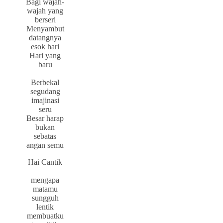
Bagi wajah-
wajah yang
berseri
Menyambut
datangnya
esok hari
Hari yang
baru
Berbekal
segudang
imajinasi
seru
Besar harap
bukan
sebatas
angan semu
Hai Cantik
mengapa
matamu
sungguh
lentik
membuatku