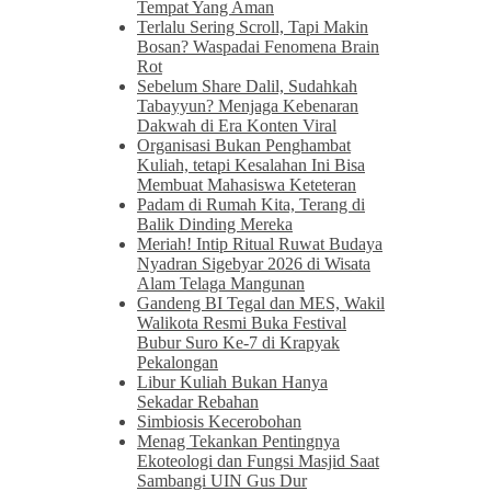
Tempat Yang Aman
Terlalu Sering Scroll, Tapi Makin
Bosan? Waspadai Fenomena Brain
Rot
Sebelum Share Dalil, Sudahkah
Tabayyun? Menjaga Kebenaran
Dakwah di Era Konten Viral
Organisasi Bukan Penghambat
Kuliah, tetapi Kesalahan Ini Bisa
Membuat Mahasiswa Keteteran
Padam di Rumah Kita, Terang di
Balik Dinding Mereka
Meriah! Intip Ritual Ruwat Budaya
Nyadran Sigebyar 2026 di Wisata
Alam Telaga Mangunan
Gandeng BI Tegal dan MES, Wakil
Walikota Resmi Buka Festival
Bubur Suro Ke-7 di Krapyak
Pekalongan
Libur Kuliah Bukan Hanya
Sekadar Rebahan
Simbiosis Kecerobohan
Menag Tekankan Pentingnya
Ekoteologi dan Fungsi Masjid Saat
Sambangi UIN Gus Dur