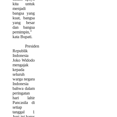
kita untuk
menjadi
bangsa yang
kuat, bangsa
yang besar
dan bangsa
pemimpin,”
kata Bupati.
Presiden
Republik
Indonesia
Joko Widodo
mengajak
kepada
seluruh
warga negara
Indonesia
bahwa dalam
peringatan
hari lahir
Pancasila di
setiap
tanggal 1
Juni ini harus