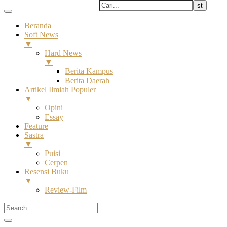
Beranda
Soft News
▼
Hard News
▼
Berita Kampus
Berita Daerah
Artikel Ilmiah Populer
▼
Opini
Essay
Feature
Sastra
▼
Puisi
Cerpen
Resensi Buku
▼
Review-Film