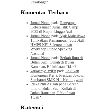
Pekalongan
Komentar Terbaru
Jurnal Phona
pada
Hangatnya
Kebersamaan Jurnalistik Camp
2025 di Buper Linggo Asri
Jurnal Phona
pada
Ajak Mahasiswa
Tingkatkan Kemampuan Soft Skill ,
HMPS KPI Selenggarakan
Workshop Public Speaking
Nasional
Jurnal Phona
pada
Berkah Ilmu di
Bulan Suci: Kuliah di Bulan
Ramadan, Efektif atau Tidak?
karkasnye_vdEn
pada
Lakukan
Kunjungan Kerja, Presiden Jokowi
Sambangi SMK N 1 Kedungwuni
Riska Nur Azizah
pada
Berkah
Ilmu di Bulan Suci: Kuliah di
Bulan Ramadan, Efektif atau
Tidak?
Kategori