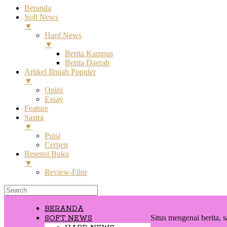
Beranda
Soft News
▼
Hard News
▼
Berita Kampus
Berita Daerah
Artikel Ilmiah Populer
▼
Opini
Essay
Feature
Sastra
▼
Puisi
Cerpen
Resensi Buku
▼
Review-Film
BERANDA
Situs mengenai berita, s
SOFT NEWS