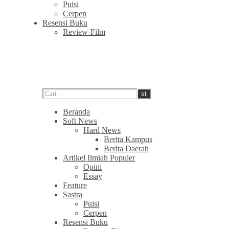
Puisi
Cerpen
Resensi Buku
Review-Film
Beranda
Soft News
Hard News
Berita Kampus
Berita Daerah
Artikel Ilmiah Populer
Opini
Essay
Feature
Sastra
Puisi
Cerpen
Resensi Buku