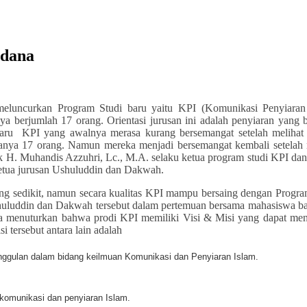
rdana
luncurkan Program Studi baru yaitu KPI (Komunikasi Penyiaran
 berjumlah 17 orang. Orientasi jurusan ini adalah penyiaran yang b
aru KPI yang awalnya merasa kurang bersemangat setelah melihat
anya 17 orang. Namun mereka menjadi bersemangat kembali setelah
k H. Muhandis Azzuhri, Lc., M.A. selaku ketua program studi KPI da
etua jurusan Ushuluddin dan Dakwah.
ng sedikit, namun secara kualitas KPI mampu bersaing dengan Progra
Ushuluddin dan Dakwah tersebut dalam pertemuan bersama mahasiswa b
 menuturkan bahwa prodi KPI memiliki Visi & Misi yang dapat me
i tersebut antara lain adalah
nggulan dalam bidang keilmuan Komunikasi dan Penyiaran Islam.
komunikasi dan penyiaran Islam.