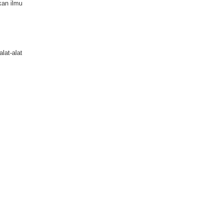
kan ilmu
lat-alat