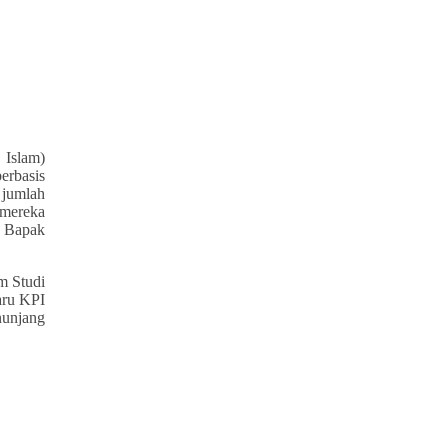
 Islam)
erbasis
 jumlah
 mereka
n Bapak
m Studi
aru KPI
nunjang