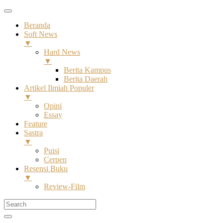
Beranda
Soft News
▼
Hard News
▼
Berita Kampus
Berita Daerah
Artikel Ilmiah Populer
▼
Opini
Essay
Feature
Sastra
▼
Puisi
Cerpen
Resensi Buku
▼
Review-Film