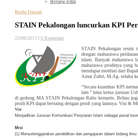
Review-Film
Berita Daerah
STAIN Pekalongan luncurkan KPI Pe
23/08/2013
/
0 Komentar
STAIN Pekalongan resmi me
dengan mahasiswa perdananya
islam. Banyak mahasiswa b
mahasiswa prodinya yang h
mendapat motifasi dari Bapa
Amat Zuhri, M.Ag. selaku k
“Secara kuantitas KPI mema
lain.” tutur ketua jurusan 
di gedung MA STAIN Pekalongan Rabu kemarin. Beliau juga
prodi KPI dapat bersaing dengan prodi yang lainnya. Visi & Mis
Visi
Menjadikan Jurusan Komunikasi Penyiaran Islam sebagai pusat keu
Misi
(1) Menyelenggarakan pendidikan dan pengajaran dalam bidang ilmu 