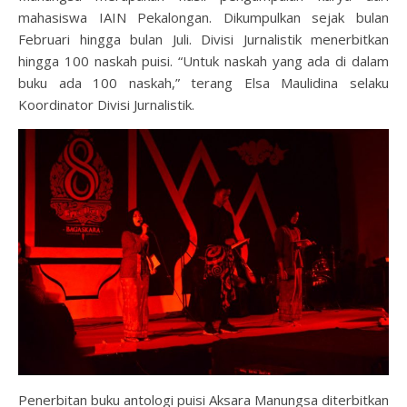
mahasiswa IAIN Pekalongan. Dikumpulkan sejak bulan
Februari hingga bulan Juli. Divisi Jurnalistik menerbitkan
hingga 100 naskah puisi. “Untuk naskah yang ada di dalam
buku ada 100 naskah,” terang Elsa Maulidina selaku
Koordinator Divisi Jurnalistik.
Penerbitan buku antologi puisi Aksara Manungsa diterbitkan