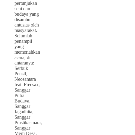
pertunjukan
seni dan
budaya yang
disambut
antusias oleh
masyarakat.
Sejumlah
penampil
yang
memeriahkan
acara, di
antaranya:
Serbuk
Pensil,
Neosantara
feat. Freesax,
Sanggar
Putra
Budaya,
Sanggar
Jagadhita,
Sanggar
Prastikasmara,
Sanggar
Merti Desa,