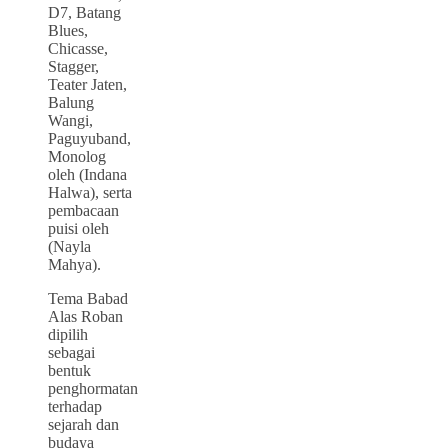
D7, Batang
Blues,
Chicasse,
Stagger,
Teater Jaten,
Balung
Wangi,
Paguyuband,
Monolog
oleh (Indana
Halwa), serta
pembacaan
puisi oleh
(Nayla
Mahya).
Tema Babad
Alas Roban
dipilih
sebagai
bentuk
penghormatan
terhadap
sejarah dan
budaya