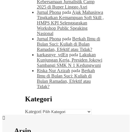
Kebersamaan Jurnalistik Camp
2025 di Buper Linggo Asri
Jurnal Phona
pada
Ajak Mahasiswa
Tingkatkan Kemampuan Soft Skill ,
HMPS KPI Selenggarakan
Workshop Public Speaking
Nasional
Jurnal Phona
pada
Berkah Ilmu di
Bulan Suci: Kuliah di Bulan
Ramadan, Efektif atau Tidak?
karkasnye_vdEn
pada
Lakukan
Kunjungan Kerja, Presiden Jokowi
Sambangi SMK N 1 Kedungwuni
Riska Nur Azizah
pada
Berkah
Ilmu di Bulan Suci: Kuliah di
Bulan Ramadan, Efektif atau
Tidak?
Kategori
Kategori
Arsip