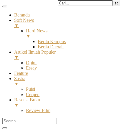
Beranda
Soft News
▼
Hard News
▼
Berita Kampus
Berita Daerah
Artikel Ilmiah Populer
▼
Opini
Essay
Feature
Sastra
▼
Puisi
Cerpen
Resensi Buku
▼
Review-Film