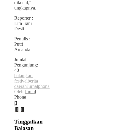
dikenal,”
ungkapnya.
Reporter :
Lifa Irani
Desti
Penulis :
Putri
Amanda
Jumlah
Pengunjung:
40
batang art
festival
berita
daerah
Jurnalphona
Oleh
Jurnal
Phona
Tinggalkan
Balasan