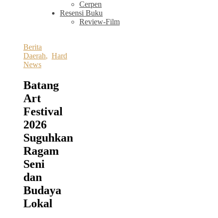
Cerpen
Resensi Buku
Review-Film
Berita
Daerah
,
Hard
News
Batang
Art
Festival
2026
Suguhkan
Ragam
Seni
dan
Budaya
Lokal