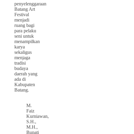
penyelenggaraan
Batang Art
Festival
menjadi
ruang bagi
para pelaku
seni untuk
menampilkan
karya
sekaligus
menjaga
tradisi
budaya
daerah yang
ada di
Kabupaten
Batang.
M.
Faiz
Kurniawan,
S.H.,
M.H.,
Bupati