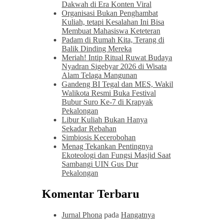
Dakwah di Era Konten Viral
Organisasi Bukan Penghambat
Kuliah, tetapi Kesalahan Ini Bisa
Membuat Mahasiswa Keteteran
Padam di Rumah Kita, Terang di
Balik Dinding Mereka
Meriah! Intip Ritual Ruwat Budaya
Nyadran Sigebyar 2026 di Wisata
Alam Telaga Mangunan
Gandeng BI Tegal dan MES, Wakil
Walikota Resmi Buka Festival
Bubur Suro Ke-7 di Krapyak
Pekalongan
Libur Kuliah Bukan Hanya
Sekadar Rebahan
Simbiosis Kecerobohan
Menag Tekankan Pentingnya
Ekoteologi dan Fungsi Masjid Saat
Sambangi UIN Gus Dur
Pekalongan
Komentar Terbaru
Jurnal Phona
pada
Hangatnya