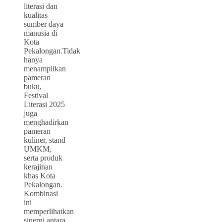
literasi dan
kualitas
sumber daya
manusia di
Kota
Pekalongan.Tidak
hanya
menampilkan
pameran
buku,
Festival
Literasi 2025
juga
menghadirkan
pameran
kuliner, stand
UMKM,
serta produk
kerajinan
khas Kota
Pekalongan.
Kombinasi
ini
memperlihatkan
sinergi antara