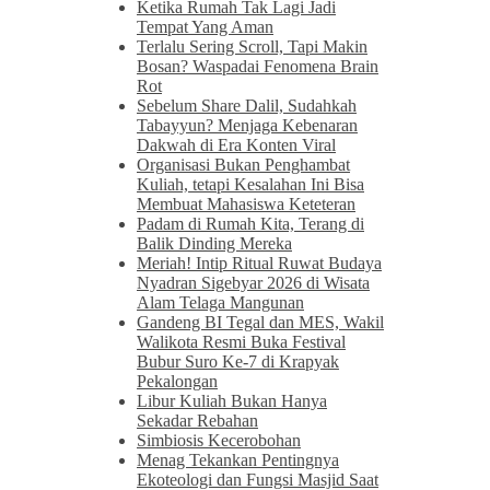
Ketika Rumah Tak Lagi Jadi
Tempat Yang Aman
Terlalu Sering Scroll, Tapi Makin
Bosan? Waspadai Fenomena Brain
Rot
Sebelum Share Dalil, Sudahkah
Tabayyun? Menjaga Kebenaran
Dakwah di Era Konten Viral
Organisasi Bukan Penghambat
Kuliah, tetapi Kesalahan Ini Bisa
Membuat Mahasiswa Keteteran
Padam di Rumah Kita, Terang di
Balik Dinding Mereka
Meriah! Intip Ritual Ruwat Budaya
Nyadran Sigebyar 2026 di Wisata
Alam Telaga Mangunan
Gandeng BI Tegal dan MES, Wakil
Walikota Resmi Buka Festival
Bubur Suro Ke-7 di Krapyak
Pekalongan
Libur Kuliah Bukan Hanya
Sekadar Rebahan
Simbiosis Kecerobohan
Menag Tekankan Pentingnya
Ekoteologi dan Fungsi Masjid Saat