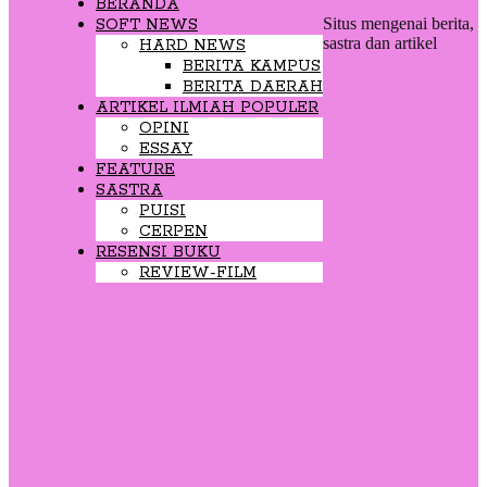
BERANDA
Situs mengenai berita,
SOFT NEWS
sastra dan artikel
HARD NEWS
BERITA KAMPUS
BERITA DAERAH
ARTIKEL ILMIAH POPULER
OPINI
ESSAY
FEATURE
SASTRA
PUISI
CERPEN
RESENSI BUKU
REVIEW-FILM