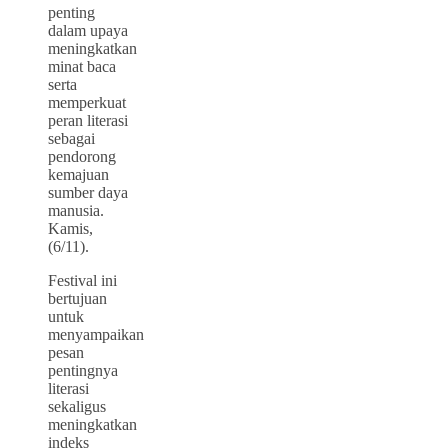
penting
dalam upaya
meningkatkan
minat baca
serta
memperkuat
peran literasi
sebagai
pendorong
kemajuan
sumber daya
manusia.
Kamis,
(6/11).
Festival ini
bertujuan
untuk
menyampaikan
pesan
pentingnya
literasi
sekaligus
meningkatkan
indeks