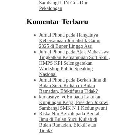
Sambangi UIN Gus Dur
Pekalongan
Komentar Terbaru
Jurnal Phona
pada
Hangatnya
Kebersamaan Jurnalistik Camp
2025 di Buper Linggo Asri
Jurnal Phona
pada
Ajak Mahasiswa
Tingkatkan Kemampuan Soft Skill ,
HMPS KPI Selenggarakan
Workshop Public Speaking
Nasional
Jurnal Phona
pada
Berkah Ilmu di
Bulan Suci: Kuliah di Bulan
Ramadan, Efektif atau Tidak?
karkasnye_vdEn
pada
Lakukan
Kunjungan Kerja, Presiden Jokowi
Sambangi SMK N 1 Kedungwuni
Riska Nur Azizah
pada
Berkah
Ilmu di Bulan Suci: Kuliah di
Bulan Ramadan, Efektif atau
Tidak?