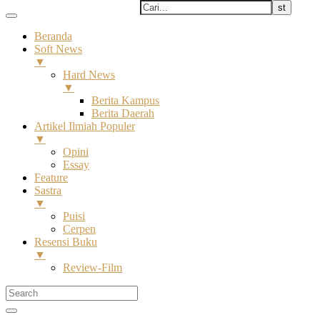
Beranda
Soft News
▼
Hard News
▼
Berita Kampus
Berita Daerah
Artikel Ilmiah Populer
▼
Opini
Essay
Feature
Sastra
▼
Puisi
Cerpen
Resensi Buku
▼
Review-Film