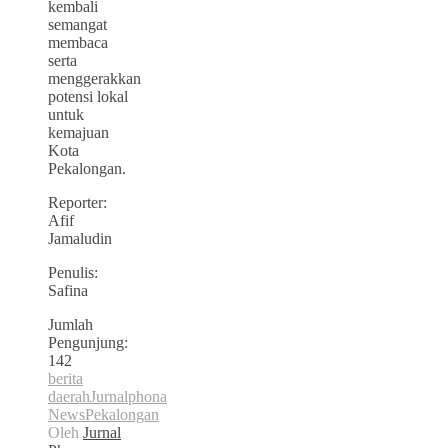
kembali
semangat
membaca
serta
menggerakkan
potensi lokal
untuk
kemajuan
Kota
Pekalongan.
Reporter:
Afif
Jamaludin
Penulis:
Safina
Jumlah
Pengunjung:
142
berita
daerah
Jurnalphona
News
Pekalongan
Oleh
Jurnal