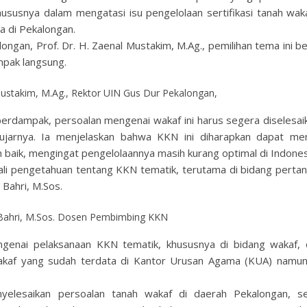
ususnya dalam mengatasi isu pengelolaan sertifikasi tanah wak
a di Pekalongan.
gan, Prof. Dr. H. Zaenal Mustakim, M.Ag., pemilihan tema ini be
pak langsung.
Mustakim, M.Ag., Rektor UIN Gus Dur Pekalongan,
erdampak, persoalan mengenai wakaf ini harus segera diselesaika
” ujarnya. Ia menjelaskan bahwa KKN ini diharapkan dapat m
h baik, mengingat pengelolaannya masih kurang optimal di Indones
li pengetahuan tentang KKN tematik, terutama di bidang pertan
Bahri, M.Sos.
Bahri, M.Sos. Dosen Pembimbing KKN
ngenai pelaksanaan KKN tematik, khususnya di bidang wakaf,
wakaf yang sudah terdata di Kantor Urusan Agama (KUA) namu
nyelesaikan persoalan tanah wakaf di daerah Pekalongan, se