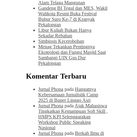
Alam Telaga Mangunan
Gandeng BI Tegal dan MES, Wakil
Walikota Resmi Buka Festival
Bubur Suro Ke-7 di Krapyak
Pekalongan
Libur Kuliah Bukan Hanya
Sekadar Rebahan
Simbiosis Kecerobohan
Menag Tekankan Pentingnya
Ekoteologi dan Fungsi Masjid Saat
Sambangi UIN Gus Dur
Pekalongan
Komentar Terbaru
Jurnal Phona
pada
Hangatnya
Kebersamaan Jurnalistik Camp
2025 di Buper Linggo Asri
Jurnal Phona
pada
Ajak Mahasiswa
Tingkatkan Kemampuan Soft Skill ,
HMPS KPI Selenggarakan
Workshop Public Speaking
Nasional
Jurnal Phona
pada
Berkah Ilmu di