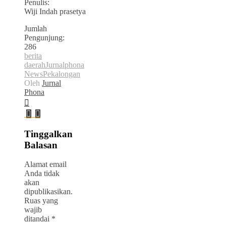
Penulis:
Wiji Indah prasetya
Jumlah
Pengunjung:
286
berita
daerah
Jurnalphona
News
Pekalongan
Oleh
Jurnal
Phona
Tinggalkan
Balasan
Alamat email
Anda tidak
akan
dipublikasikan.
Ruas yang
wajib
ditandai
*