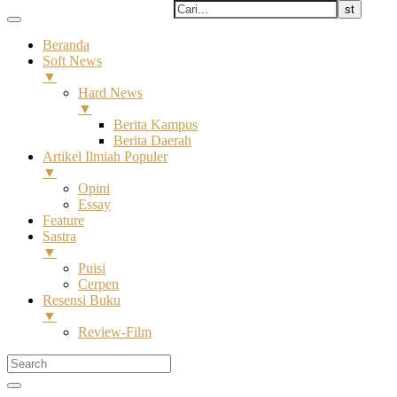
Beranda
Soft News
▼
Hard News
▼
Berita Kampus
Berita Daerah
Artikel Ilmiah Populer
▼
Opini
Essay
Feature
Sastra
▼
Puisi
Cerpen
Resensi Buku
▼
Review-Film