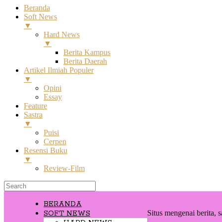
Beranda
Soft News
▼
Hard News
▼
Berita Kampus
Berita Daerah
Artikel Ilmiah Populer
▼
Opini
Essay
Feature
Sastra
▼
Puisi
Cerpen
Resensi Buku
▼
Review-Film
BERANDA
Situs mengenai berita, s
SOFT NEWS