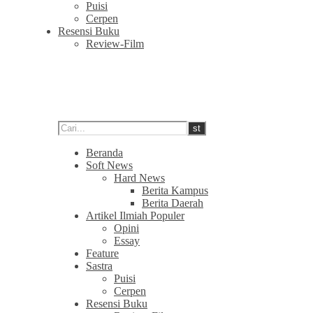
Puisi
Cerpen
Resensi Buku
Review-Film
Beranda
Soft News
Hard News
Berita Kampus
Berita Daerah
Artikel Ilmiah Populer
Opini
Essay
Feature
Sastra
Puisi
Cerpen
Resensi Buku