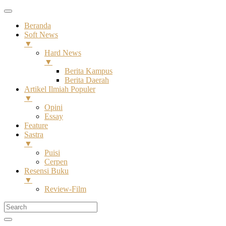
Beranda
Soft News
▼
Hard News
▼
Berita Kampus
Berita Daerah
Artikel Ilmiah Populer
▼
Opini
Essay
Feature
Sastra
▼
Puisi
Cerpen
Resensi Buku
▼
Review-Film