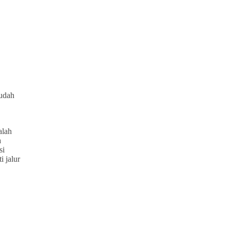
mudah
alah
a
si
i jalur