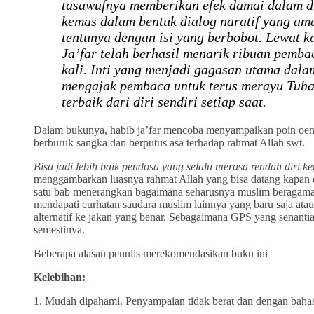
tasawufnya memberikan efek damai dalam dir
kemas dalam bentuk dialog naratif yang am
tentunya dengan isi yang berbobot. Lewat 
Ja’far telah berhasil menarik ribuan pemba
kali. Inti yang menjadi gagasan utama dala
mengajak pembaca untuk terus merayu Tuhan
terbaik dari diri sendiri setiap saat.
Dalam bukunya, habib ja’far mencoba menyampaikan poin oent
berburuk sangka dan berputus asa terhadap rahmat Allah swt.
Bisa jadi lebih baik pendosa yang selalu merasa rendah diri k
menggambarkan luasnya rahmat Allah yang bisa datang kapan dan
satu bab menerangkan bagaimana seharusnya muslim beragama.
mendapati curhatan saudara muslim lainnya yang baru saja atau
alternatif ke jakan yang benar. Sebagaimana GPS yang senantias
semestinya.
Beberapa alasan penulis merekomendasikan buku ini
Kelebihan:
1. Mudah dipahami. Penyampaian tidak berat dan dengan baha