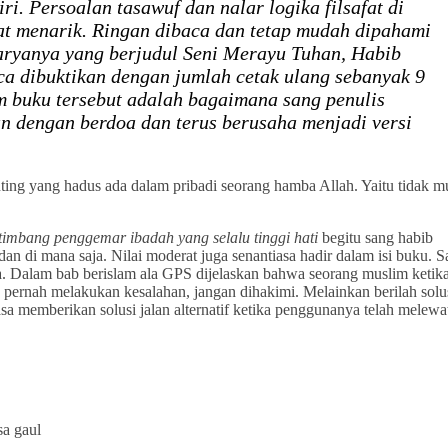
i. Persoalan tasawuf dan nalar logika filsafat di
at menarik. Ringan dibaca dan tetap mudah dipahami
karyanya yang berjudul Seni Merayu Tuhan, Habib
ca dibuktikan dengan jumlah cetak ulang sebanyak 9
m buku tersebut adalah bagaimana sang penulis
 dengan berdoa dan terus berusaha menjadi versi
ing yang hadus ada dalam pribadi seorang hamba Allah. Yaitu tidak 
etimbang penggemar ibadah yang selalu tinggi hati
begitu sang habib
 di mana saja. Nilai moderat juga senantiasa hadir dalam isi buku. S
 Dalam bab berislam ala GPS dijelaskan bahwa seorang muslim ketik
 pernah melakukan kesalahan, jangan dihakimi. Melainkan berilah solu
a memberikan solusi jalan alternatif ketika penggunanya telah melewat
sa gaul