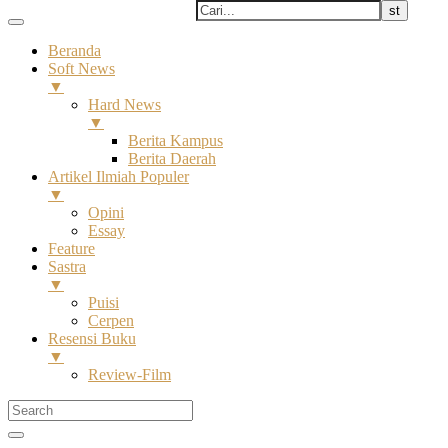
Beranda
Soft News
▼
Hard News
▼
Berita Kampus
Berita Daerah
Artikel Ilmiah Populer
▼
Opini
Essay
Feature
Sastra
▼
Puisi
Cerpen
Resensi Buku
▼
Review-Film