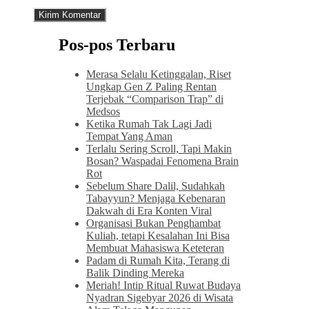
Pos-pos Terbaru
Merasa Selalu Ketinggalan, Riset
Ungkap Gen Z Paling Rentan
Terjebak “Comparison Trap” di
Medsos
Ketika Rumah Tak Lagi Jadi
Tempat Yang Aman
Terlalu Sering Scroll, Tapi Makin
Bosan? Waspadai Fenomena Brain
Rot
Sebelum Share Dalil, Sudahkah
Tabayyun? Menjaga Kebenaran
Dakwah di Era Konten Viral
Organisasi Bukan Penghambat
Kuliah, tetapi Kesalahan Ini Bisa
Membuat Mahasiswa Keteteran
Padam di Rumah Kita, Terang di
Balik Dinding Mereka
Meriah! Intip Ritual Ruwat Budaya
Nyadran Sigebyar 2026 di Wisata