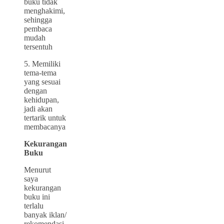
buku tidak
menghakimi,
sehingga
pembaca
mudah
tersentuh
5. Memiliki
tema-tema
yang sesuai
dengan
kehidupan,
jadi akan
tertarik untuk
membacanya
Kekurangan
Buku
Menurut
saya
kekurangan
buku ini
terlalu
banyak iklan/
rekomendasi