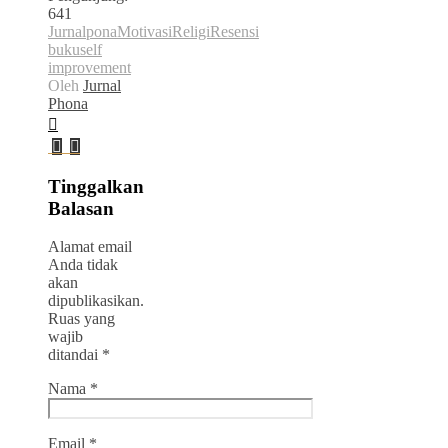
641
Jurnalpona
Motivasi
Religi
Resensi
buku
self
improvement
Oleh
Jurnal
Phona
Tinggalkan
Balasan
Alamat email
Anda tidak
akan
dipublikasikan.
Ruas yang
wajib
ditandai
*
Nama
*
Email
*