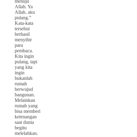
menuju
Allah. Ya
Allah, aku
pulang.”
Kata-kata
tersebut
berhasil
menyihir
para
pembaca.
Kita ingin
pulang, tapi
yang kita
ingin
bukanlah
rumah
berwujud
bangunan.
Melainkan
rumah yang
bisa memberi
ketenangan
saat dunia
begitu
melelahkan.