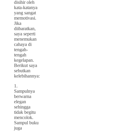
disihir oleh
kata-katanya
yang sangat
memotivasi.
Jika
diibaratkan,
saya seperti
menemukan
cahaya di
tengah-
tengah
kegelapan.
Berikut saya
sebutkan
kelebihannya:
1.
Sampulnya
berwarna
elegan
sehingga
tidak begitu
mencolok.
Sampul buku
juga