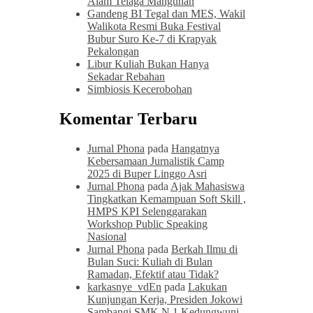
Alam Telaga Mangunan
Gandeng BI Tegal dan MES, Wakil
Walikota Resmi Buka Festival
Bubur Suro Ke-7 di Krapyak
Pekalongan
Libur Kuliah Bukan Hanya
Sekadar Rebahan
Simbiosis Kecerobohan
Komentar Terbaru
Jurnal Phona
pada
Hangatnya
Kebersamaan Jurnalistik Camp
2025 di Buper Linggo Asri
Jurnal Phona
pada
Ajak Mahasiswa
Tingkatkan Kemampuan Soft Skill ,
HMPS KPI Selenggarakan
Workshop Public Speaking
Nasional
Jurnal Phona
pada
Berkah Ilmu di
Bulan Suci: Kuliah di Bulan
Ramadan, Efektif atau Tidak?
karkasnye_vdEn
pada
Lakukan
Kunjungan Kerja, Presiden Jokowi
Sambangi SMK N 1 Kedungwuni