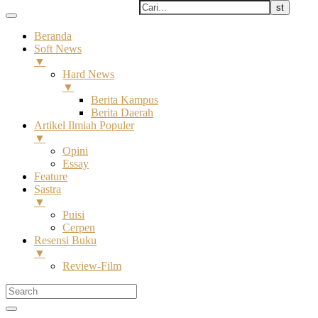
Beranda
Soft News
▼
Hard News
▼
Berita Kampus
Berita Daerah
Artikel Ilmiah Populer
▼
Opini
Essay
Feature
Sastra
▼
Puisi
Cerpen
Resensi Buku
▼
Review-Film