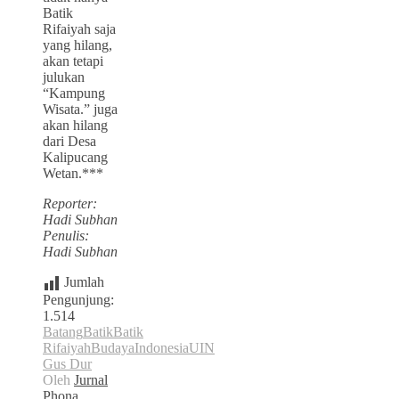
Batik
Rifaiyah saja
yang hilang,
akan tetapi
julukan
“Kampung
Wisata.” juga
akan hilang
dari Desa
Kalipucang
Wetan.***
Reporter:
Hadi Subhan
Penulis:
Hadi Subhan
Jumlah
Pengunjung:
1.514
Batang
Batik
Batik
Rifaiyah
Budaya
Indonesia
UIN
Gus Dur
Oleh
Jurnal
Phona