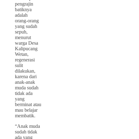
pengrajin
batiknya
adalah
orang-orang
yang sudah
sepuh,
menurut
warga Desa
Kalipucang
Wetan,
regenerasi
sulit
dilakukan,
karena dari
anak-anak
muda sudah
tidak ada
yang
berminat atau
mau belajar
membatik.
“Anak muda
sudah tidak
ada yang