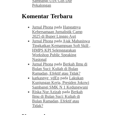
Sambangi UIN Gus Dur
Pekalongan
Komentar Terbaru
Jurnal Phona
pada
Hangatnya
Kebersamaan Jurnalistik Camp
2025 di Buper Linggo Asri
Jurnal Phona
pada
Ajak Mahasiswa
Tingkatkan Kemampuan Soft Skill ,
HMPS KPI Selenggarakan
Workshop Public Speaking
Nasional
Jurnal Phona
pada
Berkah Ilmu di
Bulan Suci: Kuliah di Bulan
Ramadan, Efektif atau Tidak?
karkasnye_vdEn
pada
Lakukan
Kunjungan Kerja, Presiden Jokowi
Sambangi SMK N 1 Kedungwuni
Riska Nur Azizah
pada
Berkah
Ilmu di Bulan Suci: Kuliah di
Bulan Ramadan, Efektif atau
Tidak?