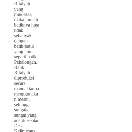
Rifaiyah
yang
minoritas,
maka jumlah
batiknya juga
tidak
sebanyak
dengan
batik-batik
yang lain
seperti batik
Pekalongan.
Batik
Rifaiyah
diproduksi
secara
manual tanpa
menggunaka
n mesin,
sehingga
sungai-
sungai yang
ada di sekitar
Desa
Kalipucang