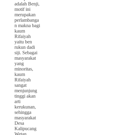
adalah Benji,
motif ini
merupakan
perlambanga
n makna bagi
kaum
Rifaiyah
yaitu ben
rukun dadi
siji. Sebagai
masyarakat
yang
minoritas,
kaum
Rifaiyah
sangat
menjunjung
tinggi akan
arti
kerukunan,
sehingga
masyarakat
Desa
Kalipucang
Wetan