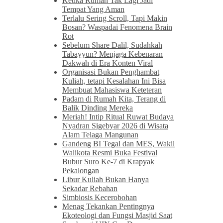
Ketika Rumah Tak Lagi Jadi
Tempat Yang Aman
Terlalu Sering Scroll, Tapi Makin
Bosan? Waspadai Fenomena Brain
Rot
Sebelum Share Dalil, Sudahkah
Tabayyun? Menjaga Kebenaran
Dakwah di Era Konten Viral
Organisasi Bukan Penghambat
Kuliah, tetapi Kesalahan Ini Bisa
Membuat Mahasiswa Keteteran
Padam di Rumah Kita, Terang di
Balik Dinding Mereka
Meriah! Intip Ritual Ruwat Budaya
Nyadran Sigebyar 2026 di Wisata
Alam Telaga Mangunan
Gandeng BI Tegal dan MES, Wakil
Walikota Resmi Buka Festival
Bubur Suro Ke-7 di Krapyak
Pekalongan
Libur Kuliah Bukan Hanya
Sekadar Rebahan
Simbiosis Kecerobohan
Menag Tekankan Pentingnya
Ekoteologi dan Fungsi Masjid Saat