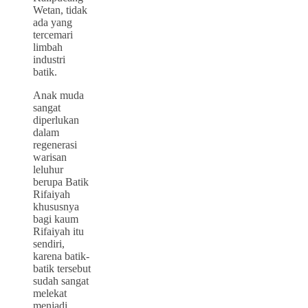
Wetan, tidak
ada yang
tercemari
limbah
industri
batik.
Anak muda
sangat
diperlukan
dalam
regenerasi
warisan
leluhur
berupa Batik
Rifaiyah
khususnya
bagi kaum
Rifaiyah itu
sendiri,
karena batik-
batik tersebut
sudah sangat
melekat
menjadi