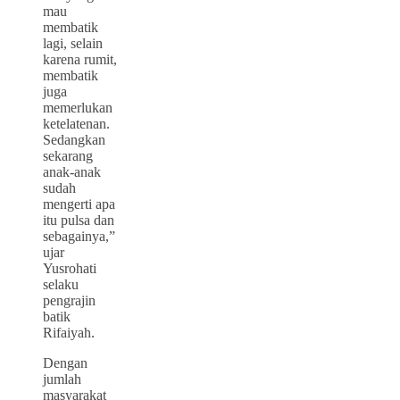
mau
membatik
lagi, selain
karena rumit,
membatik
juga
memerlukan
ketelatenan.
Sedangkan
sekarang
anak-anak
sudah
mengerti apa
itu pulsa dan
sebagainya,”
ujar
Yusrohati
selaku
pengrajin
batik
Rifaiyah.
Dengan
jumlah
masyarakat