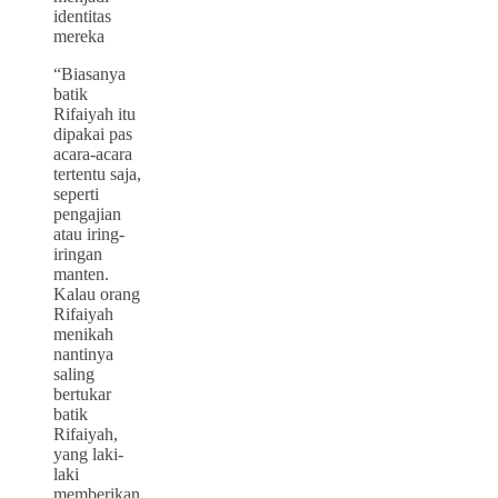
identitas
mereka
“Biasanya
batik
Rifaiyah itu
dipakai pas
acara-acara
tertentu saja,
seperti
pengajian
atau iring-
iringan
manten.
Kalau orang
Rifaiyah
menikah
nantinya
saling
bertukar
batik
Rifaiyah,
yang laki-
laki
memberikan