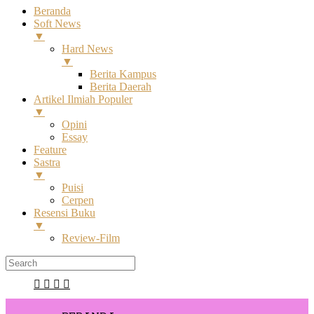
Beranda
Soft News
▼
Hard News
▼
Berita Kampus
Berita Daerah
Artikel Ilmiah Populer
▼
Opini
Essay
Feature
Sastra
▼
Puisi
Cerpen
Resensi Buku
▼
Review-Film