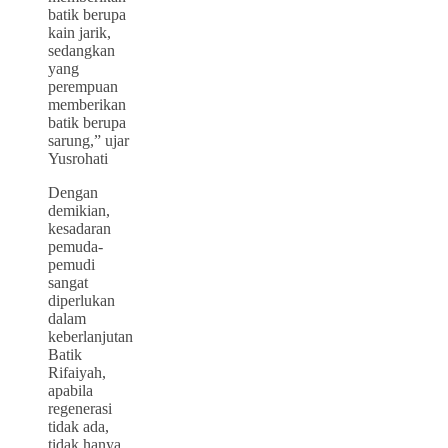
batik berupa
kain jarik,
sedangkan
yang
perempuan
memberikan
batik berupa
sarung,” ujar
Yusrohati
Dengan
demikian,
kesadaran
pemuda-
pemudi
sangat
diperlukan
dalam
keberlanjutan
Batik
Rifaiyah,
apabila
regenerasi
tidak ada,
tidak hanya