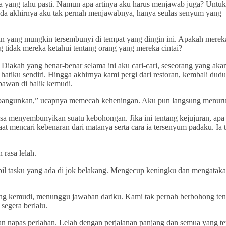
da yang tahu pasti. Namun apa artinya aku harus menjawab juga? Untuk
da akhirnya aku tak pernah menjawabnya, hanya seulas senyum yang
an yang mungkin tersembunyi di tempat yang dingin ini. Apakah merek
tidak mereka ketahui tentang orang yang mereka cintai?
iakah yang benar-benar selama ini aku cari-cari, seseorang yang aka
hatiku sendiri. Hingga akhirnya kami pergi dari restoran, kembali dudu
pawan di balik kemudi.
ku bangunkan,” ucapnya memecah keheningan. Aku pun langsung menuru
bisa menyembunyikan suatu kebohongan. Jika ini tentang kejujuran, apa
t mencari kebenaran dari matanya serta cara ia tersenyum padaku. Ia t
 rasa lelah.
mbil tasku yang ada di jok belakang. Mengecup keningku dan mengataka
ping kemudi, menunggu jawaban dariku. Kami tak pernah berbohong ten
segera berlalu.
n napas perlahan. Lelah dengan perjalanan panjang dan semua yang te