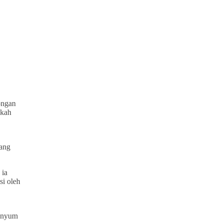
ongan
nkah
tang
 ia
si oleh
senyum