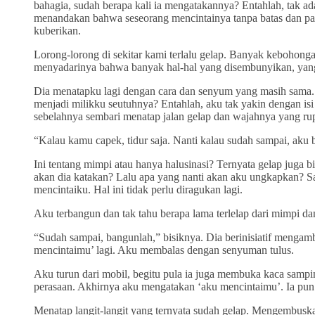
bahagia, sudah berapa kali ia mengatakannya? Entahlah, tak a
menandakan bahwa seseorang mencintainya tanpa batas dan pa
kuberikan.
Lorong-lorong di sekitar kami terlalu gelap. Banyak kebohong
menyadarinya bahwa banyak hal-hal yang disembunyikan, yang 
Dia menatapku lagi dengan cara dan senyum yang masih sama. D
menjadi milikku seutuhnya? Entahlah, aku tak yakin dengan isi 
sebelahnya sembari menatap jalan gelap dan wajahnya yang ru
“Kalau kamu capek, tidur saja. Nanti kalau sudah sampai, a
Ini tentang mimpi atau hanya halusinasi? Ternyata gelap juga 
akan dia katakan? Lalu apa yang nanti akan aku ungkapkan? Saa
mencintaiku. Hal ini tidak perlu diragukan lagi.
Aku terbangun dan tak tahu berapa lama terlelap dari mimpi dan
“Sudah sampai, bangunlah,” bisiknya. Dia berinisiatif menga
mencintaimu’ lagi. Aku membalas dengan senyuman tulus.
Aku turun dari mobil, begitu pula ia juga membuka kaca sam
perasaan. Akhirnya aku mengatakan ‘aku mencintaimu’. Ia pun 
Menatap langit-langit yang ternyata sudah gelap. Mengembuska