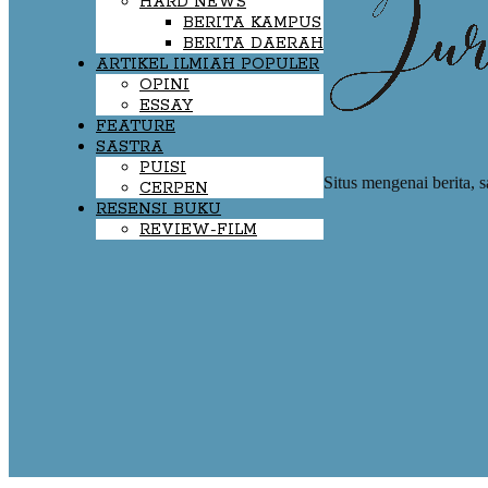
HARD NEWS
BERITA KAMPUS
BERITA DAERAH
ARTIKEL ILMIAH POPULER
OPINI
ESSAY
FEATURE
SASTRA
PUISI
Situs mengenai berita, s
CERPEN
RESENSI BUKU
REVIEW-FILM