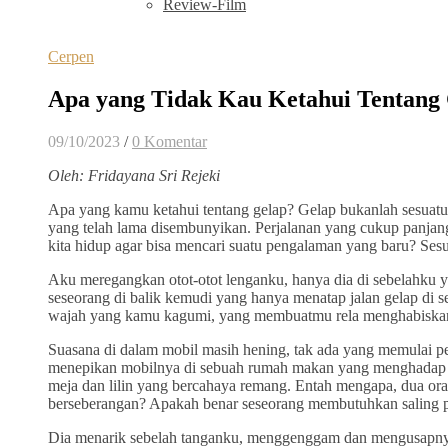
Review-Film
Cerpen
Apa yang Tidak Kau Ketahui Tentang
09/10/2023
/
0 Komentar
Oleh: Fridayana Sri Rejeki
Apa yang kamu ketahui tentang gelap? Gelap bukanlah sesuat
yang telah lama disembunyikan. Perjalanan yang cukup panj
kita hidup agar bisa mencari suatu pengalaman yang baru? Sesu
Aku meregangkan otot-otot lenganku, hanya dia di sebelahku y
seseorang di balik kemudi yang hanya menatap jalan gelap di s
wajah yang kamu kagumi, yang membuatmu rela menghabiskan w
Suasana di dalam mobil masih hening, tak ada yang memulai per
menepikan mobilnya di sebuah rumah makan yang menghadap ke 
meja dan lilin yang bercahaya remang. Entah mengapa, dua or
berseberangan? Apakah benar seseorang membutuhkan saling
Dia menarik sebelah tanganku, menggenggam dan mengusapny