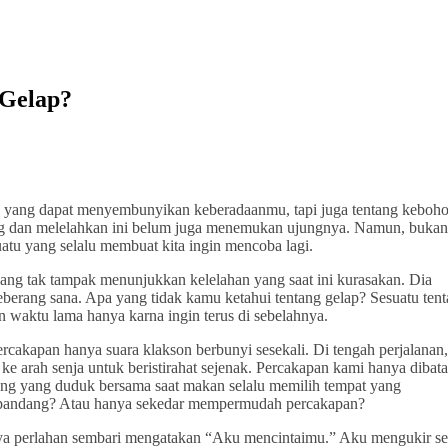
 Gelap?
u yang dapat menyembunyikan keberadaanmu, tapi juga tentang keboh
ang dan melelahkan ini belum juga menemukan ujungnya. Namun, buka
atu yang selalu membuat kita ingin mencoba lagi.
ang tak tampak menunjukkan kelelahan yang saat ini kurasakan. Dia
eberang sana. Apa yang tidak kamu ketahui tentang gelap? Sesuatu ten
aktu lama hanya karna ingin terus di sebelahnya.
cakapan hanya suara klakson berbunyi sesekali. Di tengah perjalanan,
arah senja untuk beristirahat sejenak. Percakapan kami hanya dibata
ang yang duduk bersama saat makan selalu memilih tempat yang
 pandang? Atau hanya sekedar mempermudah percakapan?
a perlahan sembari mengatakan “Aku mencintaimu.” Aku mengukir 