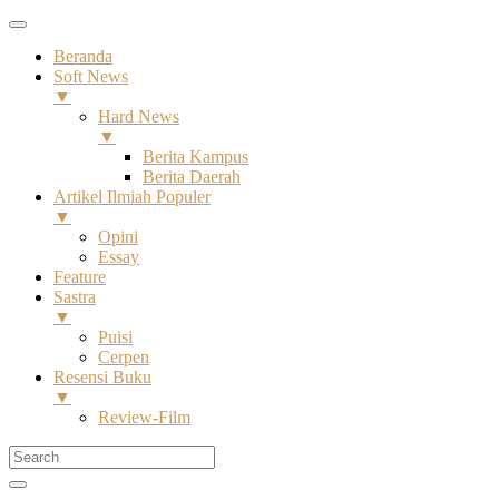
Beranda
Soft News
▼
Hard News
▼
Berita Kampus
Berita Daerah
Artikel Ilmiah Populer
▼
Opini
Essay
Feature
Sastra
▼
Puisi
Cerpen
Resensi Buku
▼
Review-Film