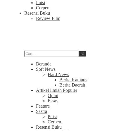
Puisi
Cerpen
Resensi Buku
Review-Film
Beranda
Soft News
Hard News
Berita Kampus
Berita Daerah
Artikel Ilmiah Populer
Opini
Essay
Feature
Sastra
Puisi
Cerpen
Resensi Buku