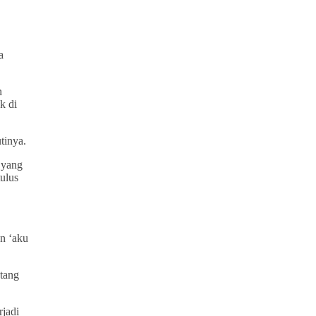
a
n
k di
tinya.
 yang
ulus
n ‘aku
tang
rjadi