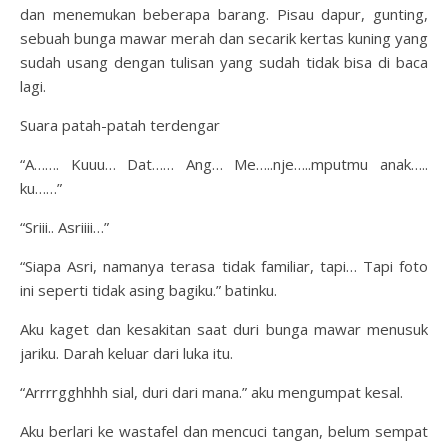
dan menemukan beberapa barang. Pisau dapur, gunting,
sebuah bunga mawar merah dan secarik kertas kuning yang
sudah usang dengan tulisan yang sudah tidak bisa di baca
lagi.
Suara patah-patah terdengar
“A……. Kuuu… Dat…… Ang… Me…..nje…..mputmu anak…..
ku……”
“Sriii.. Asriiii…”
“Siapa Asri, namanya terasa tidak familiar, tapi… Tapi foto
ini seperti tidak asing bagiku.” batinku.
Aku kaget dan kesakitan saat duri bunga mawar menusuk
jariku. Darah keluar dari luka itu.
“Arrrrgghhhh sial, duri dari mana.” aku mengumpat kesal.
Aku berlari ke wastafel dan mencuci tangan, belum sempat