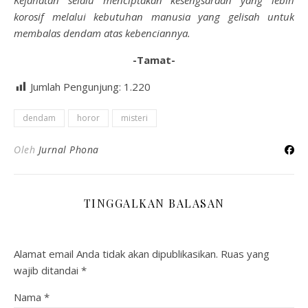
Kejahatan selalu menciptakan kesengsaraan yang lebih
korosif melalui kebutuhan manusia yang gelisah untuk
membalas dendam atas kebenciannya.
-Tamat-
Jumlah Pengunjung:
1.220
dendam
horor
misteri
Oleh
Jurnal Phona
TINGGALKAN BALASAN
Alamat email Anda tidak akan dipublikasikan.
Ruas yang
wajib ditandai
*
Nama
*