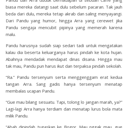
Pandu dan Arra duduk berhadapan di sebuah Caffe yang
biasa mereka datangi saat dulu sebelum pacaran. Tak jauh
beda dari dulu, mereka tetap akrab dan saling menyayangi.
Dari Pandu yang humor, hingga Arra yang cerewet jika
Pandu sengaja mencubit pipinya yang memerah karena
malu.
Pandu harusnya sudah siap sedari tadi untuk mengatakan
kalau dia beserta keluarganya harus pindah ke kota hujan.
Abahnya mendadak mendapat dinas disana. Hingga mau
tak mau, Pandu pun harus ikut dan terpaksa pindah sekolah.
“Ra.” Pandu tersenyum serta menggenggam erat kedua
tangan Arra. Sang gadis hanya tersenyum menatap
membalas ucapan Pandu.
“Gue mau bilang sesuatu. Tapi, tolong lo jangan marah, ya?”
Lagi-lagi Arra hanya terdiam dan menatap lurus bola mata
milik Pandu.
“Abah dipindah tugaskan ke Bogor. Mau nggak mau, gue