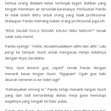
Semua orang didalam kelas terlonjak kaget. Bahkan yang
tengah meminum air tersedak karenanya. Perbuatan Pandu
ini tidak boleh ditiru untuk orang yang tidak profesional.
Walaupun Pandu memang bukan orang profesional juga,sih.
“BISA SALAM DULU NGGAK KALAU MAU MASUK?” teriak
salah satu murid.
Pandu nyengir. “Hehe, Assalamualaikum ukhti dan akhi.” Lalu
pergi ke tempat Gusti untuk mengacau mimpi indahnya
dengan Anya Geraldine.
“Woi, Gus! Anterin gue, cepet!” teriak Pandu dengan
menarik kasar lengan Gusti. “Ngapain? Ogah gue kalo
disuruh nemenin lo ke toilet lagi!”
“Kebanyakan omong lo.” Pandu tetap menarik tangan Gusti
yang dari tadi bersedekap diatas meja guna menutupi
wajahnya yang tengah tertidur pulas.
Pandu dan Gusti, dua sejoli tidak bisa dipisahkan berjalan