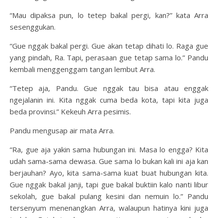
“Mau dipaksa pun, lo tetep bakal pergi, kan?” kata Arra
sesenggukan.
“Gue nggak bakal pergi. Gue akan tetap dihati lo. Raga gue
yang pindah, Ra. Tapi, perasaan gue tetap sama lo.” Pandu
kembali menggenggam tangan lembut Arra.
“Tetep aja, Pandu. Gue nggak tau bisa atau enggak
ngejalanin ini. Kita nggak cuma beda kota, tapi kita juga
beda provinsi.” Kekeuh Arra pesimis.
Pandu mengusap air mata Arra.
“Ra, gue aja yakin sama hubungan ini. Masa lo engga? Kita
udah sama-sama dewasa. Gue sama lo bukan kali ini aja kan
berjauhan? Ayo, kita sama-sama kuat buat hubungan kita.
Gue nggak bakal janji, tapi gue bakal buktiin kalo nanti libur
sekolah, gue bakal pulang kesini dan nemuin lo.” Pandu
tersenyum menenangkan Arra, walaupun hatinya kini juga