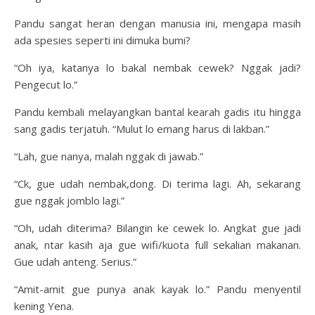
Pandu sangat heran dengan manusia ini, mengapa masih
ada spesies seperti ini dimuka bumi?
“Oh iya, katanya lo bakal nembak cewek? Nggak jadi?
Pengecut lo.”
Pandu kembali melayangkan bantal kearah gadis itu hingga
sang gadis terjatuh. “Mulut lo emang harus di lakban.”
“Lah, gue nanya, malah nggak di jawab.”
“Ck, gue udah nembak,dong. Di terima lagi. Ah, sekarang
gue nggak jomblo lagi.”
“Oh, udah diterima? Bilangin ke cewek lo. Angkat gue jadi
anak, ntar kasih aja gue wifi/kuota full sekalian makanan.
Gue udah anteng. Serius.”
“Amit-amit gue punya anak kayak lo.” Pandu menyentil
kening Yena.