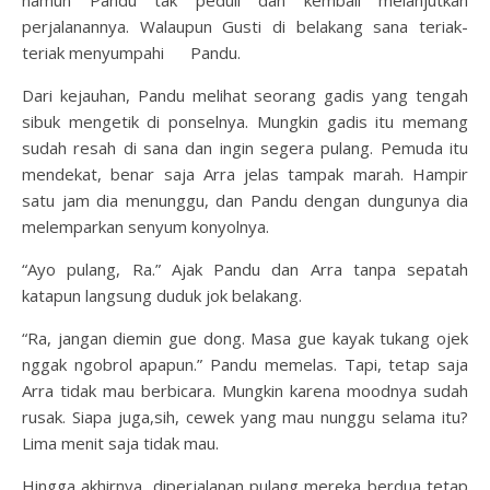
namun Pandu tak peduli dan kembali melanjutkan
perjalanannya. Walaupun Gusti di belakang sana teriak-
teriak menyumpahi Pandu.
Dari kejauhan, Pandu melihat seorang gadis yang tengah
sibuk mengetik di ponselnya. Mungkin gadis itu memang
sudah resah di sana dan ingin segera pulang. Pemuda itu
mendekat, benar saja Arra jelas tampak marah. Hampir
satu jam dia menunggu, dan Pandu dengan dungunya dia
melemparkan senyum konyolnya.
“Ayo pulang, Ra.” Ajak Pandu dan Arra tanpa sepatah
katapun langsung duduk jok belakang.
“Ra, jangan diemin gue dong. Masa gue kayak tukang ojek
nggak ngobrol apapun.” Pandu memelas. Tapi, tetap saja
Arra tidak mau berbicara. Mungkin karena moodnya sudah
rusak. Siapa juga,sih, cewek yang mau nunggu selama itu?
Lima menit saja tidak mau.
Hingga akhirnya, diperjalanan pulang mereka berdua tetap