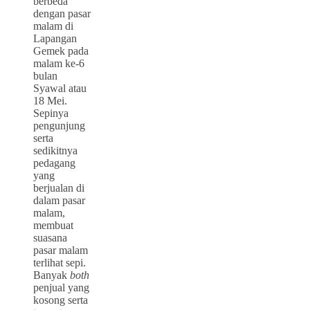
berbeda
dengan pasar
malam di
Lapangan
Gemek pada
malam ke-6
bulan
Syawal atau
18 Mei.
Sepinya
pengunjung
serta
sedikitnya
pedagang
yang
berjualan di
dalam pasar
malam,
membuat
suasana
pasar malam
terlihat sepi.
Banyak
both
penjual yang
kosong serta