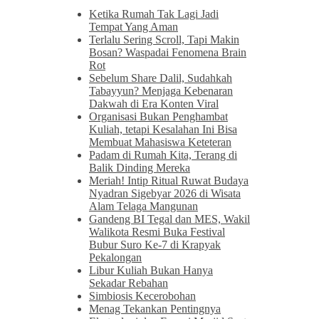
Ketika Rumah Tak Lagi Jadi
Tempat Yang Aman
Terlalu Sering Scroll, Tapi Makin
Bosan? Waspadai Fenomena Brain
Rot
Sebelum Share Dalil, Sudahkah
Tabayyun? Menjaga Kebenaran
Dakwah di Era Konten Viral
Organisasi Bukan Penghambat
Kuliah, tetapi Kesalahan Ini Bisa
Membuat Mahasiswa Keteteran
Padam di Rumah Kita, Terang di
Balik Dinding Mereka
Meriah! Intip Ritual Ruwat Budaya
Nyadran Sigebyar 2026 di Wisata
Alam Telaga Mangunan
Gandeng BI Tegal dan MES, Wakil
Walikota Resmi Buka Festival
Bubur Suro Ke-7 di Krapyak
Pekalongan
Libur Kuliah Bukan Hanya
Sekadar Rebahan
Simbiosis Kecerobohan
Menag Tekankan Pentingnya