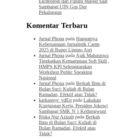
Ekoteologi dan Fungsi Masjid Saat
Sambangi UIN Gus Dur
Pekalongan
Komentar Terbaru
Jurnal Phona
pada
Hangatnya
Kebersamaan Jurnalistik Camp
2025 di Buper Linggo Asri
Jurnal Phona
pada
Ajak Mahasiswa
Tingkatkan Kemampuan Soft Skill ,
HMPS KPI Selenggarakan
Workshop Public Speaking
Nasional
Jurnal Phona
pada
Berkah Ilmu di
Bulan Suci: Kuliah di Bulan
Ramadan, Efektif atau Tidak?
karkasnye_vdEn
pada
Lakukan
Kunjungan Kerja, Presiden Jokowi
Sambangi SMK N 1 Kedungwuni
Riska Nur Azizah
pada
Berkah
Ilmu di Bulan Suci: Kuliah di
Bulan Ramadan, Efektif atau
Tidak?