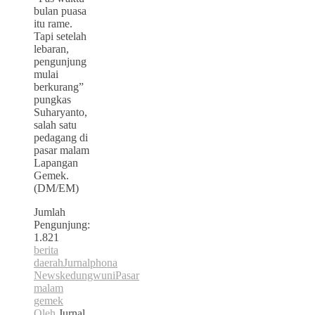
bulan puasa
itu rame.
Tapi setelah
lebaran,
pengunjung
mulai
berkurang”
pungkas
Suharyanto,
salah satu
pedagang di
pasar malam
Lapangan
Gemek.
(DM/EM)
Jumlah
Pengunjung:
1.821
berita
daerah
Jurnalphona
News
kedungwuni
Pasar
malam
gemek
Oleh
Jurnal