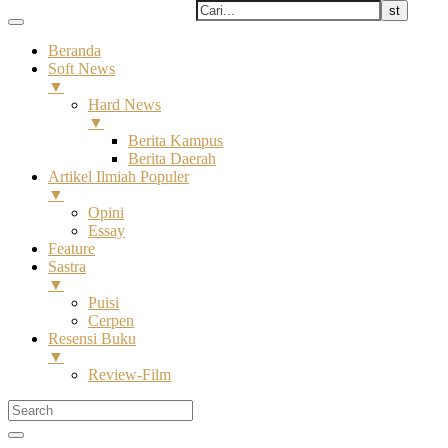
Beranda
Soft News
▼
Hard News
▼
Berita Kampus
Berita Daerah
Artikel Ilmiah Populer
▼
Opini
Essay
Feature
Sastra
▼
Puisi
Cerpen
Resensi Buku
▼
Review-Film