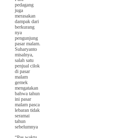
pedagang
juga
merasakan
dampak dari
berkurang
nya
pengunjung
pasar malam.
Suharyanto
misalnya,
salah satu
penjual cilok
di pasar
malam
gemek
mengatakan
bahwa tahun
ini pasar
malam pasca
lebaran tidak
seramai
tahun
sebelumnya
“Pas waktu