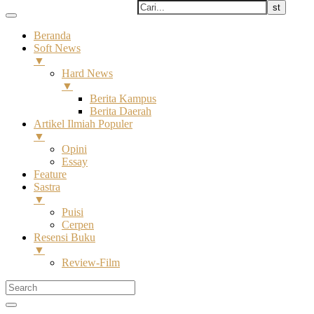
Beranda
Soft News
▼
Hard News
▼
Berita Kampus
Berita Daerah
Artikel Ilmiah Populer
▼
Opini
Essay
Feature
Sastra
▼
Puisi
Cerpen
Resensi Buku
▼
Review-Film