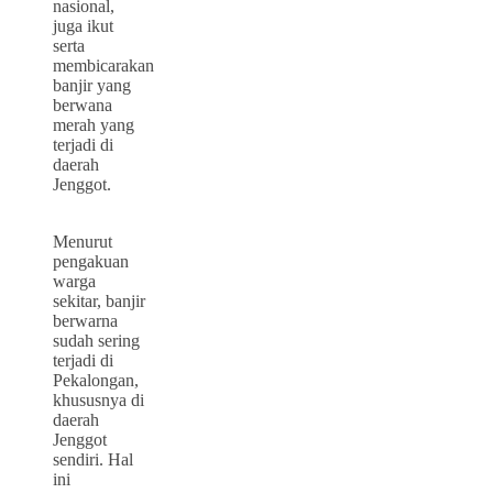
nasional,
juga ikut
serta
membicarakan
banjir yang
berwana
merah yang
terjadi di
daerah
Jenggot.
Menurut
pengakuan
warga
sekitar, banjir
berwarna
sudah sering
terjadi di
Pekalongan,
khususnya di
daerah
Jenggot
sendiri. Hal
ini