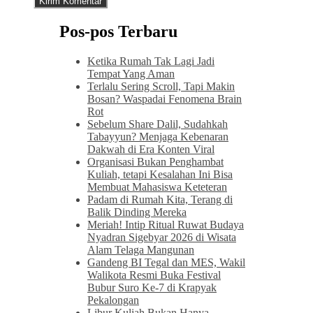
Pos-pos Terbaru
Ketika Rumah Tak Lagi Jadi
Tempat Yang Aman
Terlalu Sering Scroll, Tapi Makin
Bosan? Waspadai Fenomena Brain
Rot
Sebelum Share Dalil, Sudahkah
Tabayyun? Menjaga Kebenaran
Dakwah di Era Konten Viral
Organisasi Bukan Penghambat
Kuliah, tetapi Kesalahan Ini Bisa
Membuat Mahasiswa Keteteran
Padam di Rumah Kita, Terang di
Balik Dinding Mereka
Meriah! Intip Ritual Ruwat Budaya
Nyadran Sigebyar 2026 di Wisata
Alam Telaga Mangunan
Gandeng BI Tegal dan MES, Wakil
Walikota Resmi Buka Festival
Bubur Suro Ke-7 di Krapyak
Pekalongan
Libur Kuliah Bukan Hanya