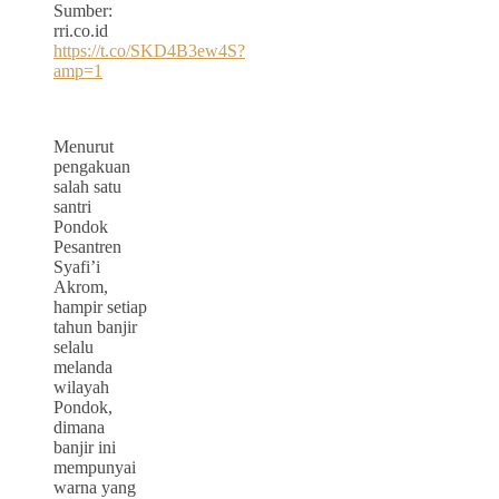
Sumber:
rri.co.id
https://t.co/SKD4B3ew4S?
amp=1
Menurut
pengakuan
salah satu
santri
Pondok
Pesantren
Syafi’i
Akrom,
hampir setiap
tahun banjir
selalu
melanda
wilayah
Pondok,
dimana
banjir ini
mempunyai
warna yang