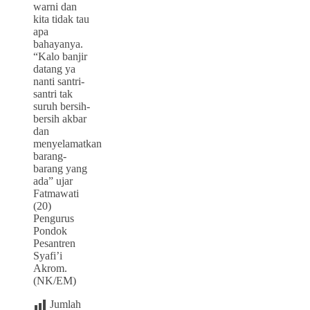
warni dan
kita tidak tau
apa
bahayanya.
“Kalo banjir
datang ya
nanti santri-
santri tak
suruh bersih-
bersih akbar
dan
menyelamatkan
barang-
barang yang
ada” ujar
Fatmawati
(20)
Pengurus
Pondok
Pesantren
Syafi’i
Akrom.
(NK/EM)
Jumlah