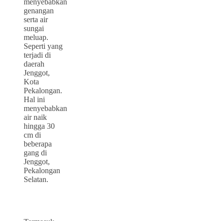
menyebabkan
genangan
serta air
sungai
meluap.
Seperti yang
terjadi di
daerah
Jenggot,
Kota
Pekalongan.
Hal ini
menyebabkan
air naik
hingga 30
cm di
beberapa
gang di
Jenggot,
Pekalongan
Selatan.