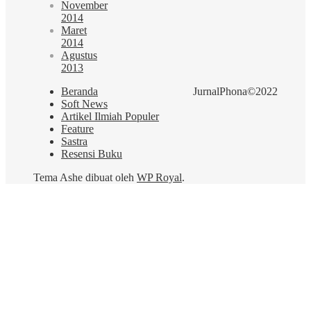
November
2014
Maret
2014
Agustus
2013
Beranda
JurnalPhona©2022
Soft News
Artikel Ilmiah Populer
Feature
Sastra
Resensi Buku
Tema Ashe dibuat oleh
WP Royal
.