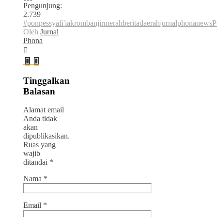
Pengunjung:
2.739
#ponpessyafi'iakrom
banjirmerah
beritadaerah
jurnalphonanews
P
Oleh
Jurnal
Phona
Tinggalkan
Balasan
Alamat email
Anda tidak
akan
dipublikasikan.
Ruas yang
wajib
ditandai
*
Nama
*
Email
*