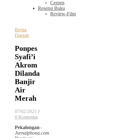
Cerpen
Resensi Buku
Review-Film
Berita
Daerah
Ponpes
Syafi’i
Akrom
Dilanda
Banjir
Air
Merah
07/02/2021
/
0 Komentar
Pekalongan
–
Jurnalphona.com