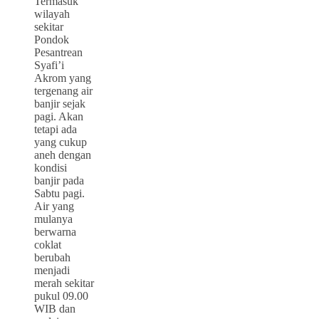
Termasuk
wilayah
sekitar
Pondok
Pesantrean
Syafi’i
Akrom yang
tergenang air
banjir sejak
pagi. Akan
tetapi ada
yang cukup
aneh dengan
kondisi
banjir pada
Sabtu pagi.
Air yang
mulanya
berwarna
coklat
berubah
menjadi
merah sekitar
pukul 09.00
WIB dan