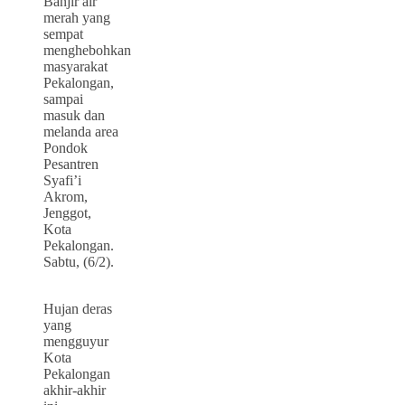
Banjir air
merah yang
sempat
menghebohkan
masyarakat
Pekalongan,
sampai
masuk dan
melanda area
Pondok
Pesantren
Syafi’i
Akrom,
Jenggot,
Kota
Pekalongan.
Sabtu, (6/2).
Hujan deras
yang
mengguyur
Kota
Pekalongan
akhir-akhir