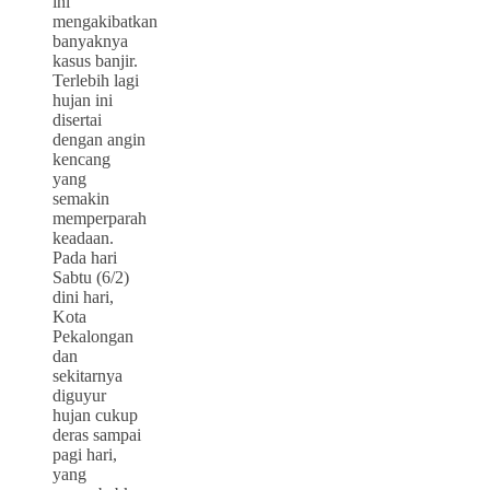
ini
mengakibatkan
banyaknya
kasus banjir.
Terlebih lagi
hujan ini
disertai
dengan angin
kencang
yang
semakin
memperparah
keadaan.
Pada hari
Sabtu (6/2)
dini hari,
Kota
Pekalongan
dan
sekitarnya
diguyur
hujan cukup
deras sampai
pagi hari,
yang