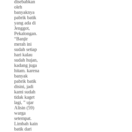
disebabkan
oleh
banyaknya
pabrik batik
yang ada di
Jenggot,
Pekalongan.
“Banjir
merah ini
sudah setiap
hari kalau
sudah hujan,
kadang juga
hitam. karena
banyak
pabrik batik
disini, jadi
kami sudah
tidak kaget
lagi, ” ujar
Alisin (59)
warga
setempat.
Limbah kain
batik dari