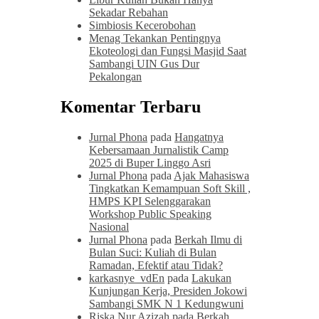
Sekadar Rebahan
Simbiosis Kecerobohan
Menag Tekankan Pentingnya
Ekoteologi dan Fungsi Masjid Saat
Sambangi UIN Gus Dur
Pekalongan
Komentar Terbaru
Jurnal Phona
pada
Hangatnya
Kebersamaan Jurnalistik Camp
2025 di Buper Linggo Asri
Jurnal Phona
pada
Ajak Mahasiswa
Tingkatkan Kemampuan Soft Skill ,
HMPS KPI Selenggarakan
Workshop Public Speaking
Nasional
Jurnal Phona
pada
Berkah Ilmu di
Bulan Suci: Kuliah di Bulan
Ramadan, Efektif atau Tidak?
karkasnye_vdEn
pada
Lakukan
Kunjungan Kerja, Presiden Jokowi
Sambangi SMK N 1 Kedungwuni
Riska Nur Azizah
pada
Berkah