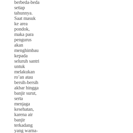
berbeda-beda
setiap
tahunnya.
Saat masuk
ke area
pondok,
maka para
pengurus
akan
menghimbau
kepada
seluruh santri
untuk
melakukan
ro’an atau
bersih-bersih
akbar hingga
banjir surut,
serta
menjaga
kesehatan,
karena air
banjir
terkadang
yang warna-