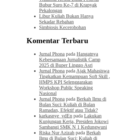
Bubur Suro Ke-7 di Krapyak
Pekalongan
Libur Kuliah Bukan Hanya
Sekadar Rebahan
Simbiosis Kecerobohan
Komentar Terbaru
Jurnal Phona
pada
Hangatnya
Kebersamaan Jurnalistik Camp
2025 di Buper Linggo Asri
Jurnal Phona
pada
Ajak Mahasiswa
Tingkatkan Kemampuan Soft Skill ,
HMPS KPI Selenggarakan
Workshop Public Speaking
Nasional
Jurnal Phona
pada
Berkah Ilmu di
Bulan Suci: Kuliah di Bulan
Ramadan, Efektif atau Tidak?
karkasnye_vdEn
pada
Lakukan
Kunjungan Kerja, Presiden Jokowi
Sambangi SMK N 1 Kedungwuni
Riska Nur Azizah
pada
Berkah
Ilmu di Bulan Suci: Kuliah di