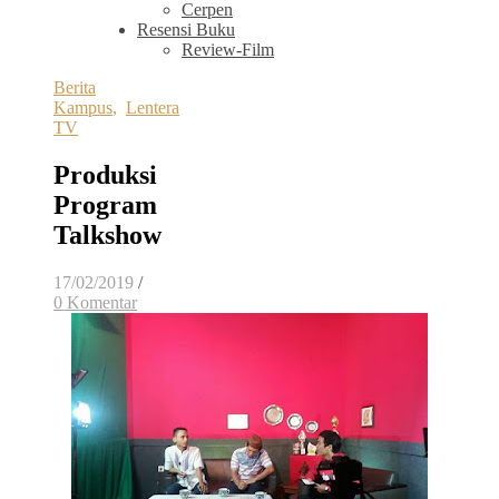
Cerpen
Resensi Buku
Review-Film
Berita
Kampus
,
Lentera
TV
Produksi
Program
Talkshow
17/02/2019
/
0 Komentar