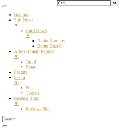
Beranda
Soft News
▼
Hard News
▼
Berita Kampus
Berita Daerah
Artikel Ilmiah Populer
▼
Opini
Essay
Feature
Sastra
▼
Puisi
Cerpen
Resensi Buku
▼
Review-Film