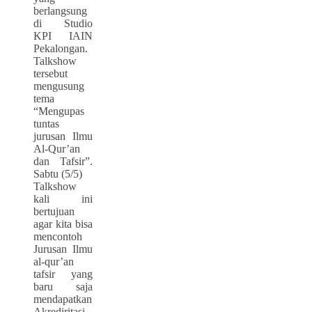
berlangsung
di Studio
KPI IAIN
Pekalongan.
Talkshow
tersebut
mengusung
tema
“Mengupas
tuntas
jurusan Ilmu
Al-Qur’an
dan Tafsir”.
Sabtu (5/5)
Talkshow
kali ini
bertujuan
agar kita bisa
mencontoh
Jurusan Ilmu
al-qur’an
tafsir yang
baru saja
mendapatkan
Akrediritasi