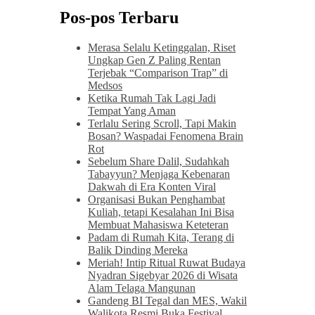
Pos-pos Terbaru
Merasa Selalu Ketinggalan, Riset
Ungkap Gen Z Paling Rentan
Terjebak “Comparison Trap” di
Medsos
Ketika Rumah Tak Lagi Jadi
Tempat Yang Aman
Terlalu Sering Scroll, Tapi Makin
Bosan? Waspadai Fenomena Brain
Rot
Sebelum Share Dalil, Sudahkah
Tabayyun? Menjaga Kebenaran
Dakwah di Era Konten Viral
Organisasi Bukan Penghambat
Kuliah, tetapi Kesalahan Ini Bisa
Membuat Mahasiswa Keteteran
Padam di Rumah Kita, Terang di
Balik Dinding Mereka
Meriah! Intip Ritual Ruwat Budaya
Nyadran Sigebyar 2026 di Wisata
Alam Telaga Mangunan
Gandeng BI Tegal dan MES, Wakil
Walikota Resmi Buka Festival