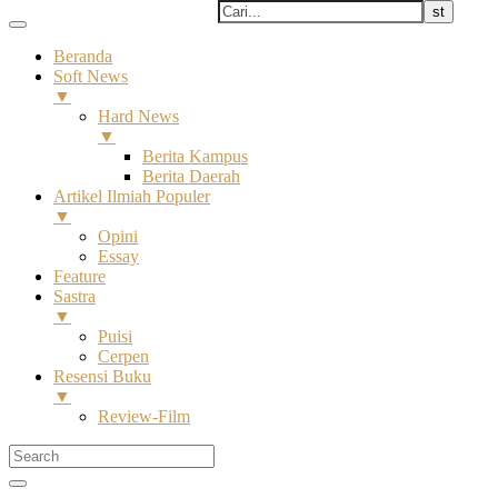
Beranda
Soft News
▼
Hard News
▼
Berita Kampus
Berita Daerah
Artikel Ilmiah Populer
▼
Opini
Essay
Feature
Sastra
▼
Puisi
Cerpen
Resensi Buku
▼
Review-Film