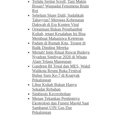
Terlalu Sering Scroll, Tapi Makin
Bosan? Waspadai Fenomena Brain
Rot
Sebelum Share Dalil, Sudahkah
Tabayyun? Menjaga Kebenaran
Dakwah di Era Konten Viral
Organisasi Bukan Penghambat
Kuliah, tetapi Kesalahan Ini Bisa
Membuat Mahasiswa Keteteran
Padam di Rumah Kita, Terang di
Balik Dinding Mereka
Meriah! Intip Ritual Ruwat Budaya
Nyadran Sigebyar 2026 di Wisata
Alam Telaga Mangunan
Gandeng BI Tegal dan MES, Wakil
Walikota Resmi Buka Festival
Bubur Suro Ke-7 di Krapyak
Pekalongan
Libur Kuliah Bukan Hanya
Sekadar Rebahan
Simbiosis Kecerobohan
Menag Tekankan Pentingnya
Ekoteologi dan Fungsi Masjid Saat
Sambangi UIN Gus Dur
Pekalongan