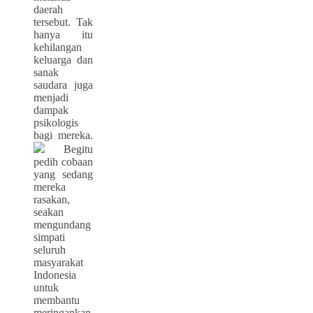
daerah
tersebut.
Tak
hanya itu
kehilangan
keluarga dan
sanak
saudara juga
menjadi
dampak
psikologis
bagi mereka.
Begitu
pedih cobaan
yang sedang
mereka
rasakan,
seakan
mengundang
simpati
seluruh
masyarakat
Indonesia
untuk
membantu
meringankan