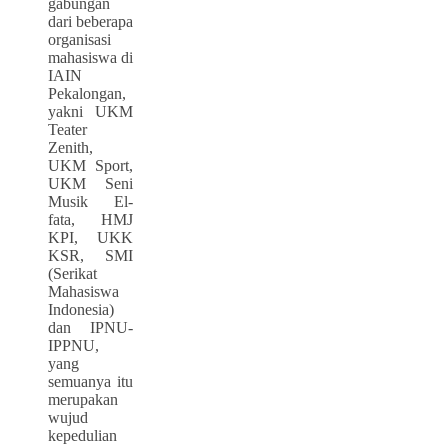
gabungan
dari beberapa
organisasi
mahasiswa di
IAIN
Pekalongan,
yakni UKM
Teater
Zenith,
UKM Sport,
UKM Seni
Musik El-
fata, HMJ
KPI, UKK
KSR, SMI
(Serikat
Mahasiswa
Indonesia)
dan IPNU-
IPPNU,
yang
semuanya itu
merupakan
wujud
kepedulian