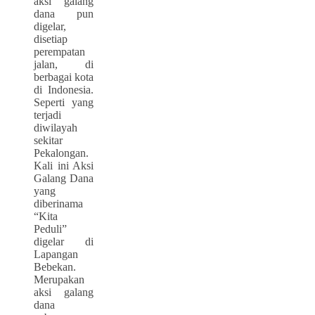
aksi galang
dana pun
digelar,
disetiap
perempatan
jalan, di
berbagai kota
di Indonesia.
Seperti yang
terjadi
diwilayah
sekitar
Pekalongan.
Kali ini Aksi
Galang Dana
yang
diberinama
“Kita
Peduli”
digelar di
Lapangan
Bebekan.
Merupakan
aksi galang
dana