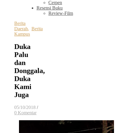
Cerpen
Resensi Buku
Review-Film
Berita
Daerah
,
Berita
Kampus
Duka
Palu
dan
Donggala,
Duka
Kami
Juga
05/10/2018
/
0 Komentar