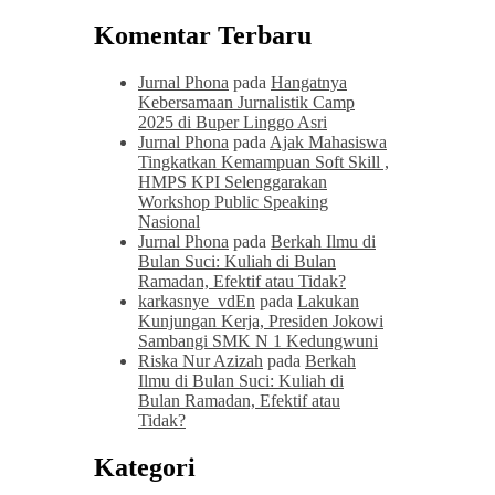
Komentar Terbaru
Jurnal Phona
pada
Hangatnya
Kebersamaan Jurnalistik Camp
2025 di Buper Linggo Asri
Jurnal Phona
pada
Ajak Mahasiswa
Tingkatkan Kemampuan Soft Skill ,
HMPS KPI Selenggarakan
Workshop Public Speaking
Nasional
Jurnal Phona
pada
Berkah Ilmu di
Bulan Suci: Kuliah di Bulan
Ramadan, Efektif atau Tidak?
karkasnye_vdEn
pada
Lakukan
Kunjungan Kerja, Presiden Jokowi
Sambangi SMK N 1 Kedungwuni
Riska Nur Azizah
pada
Berkah
Ilmu di Bulan Suci: Kuliah di
Bulan Ramadan, Efektif atau
Tidak?
Kategori