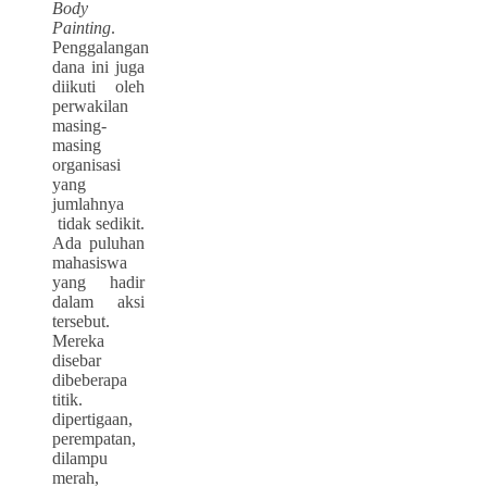
Body
Painting
.
Penggalangan
dana ini juga
diikuti oleh
perwakilan
masing-
masing
organisasi
yang
jumlahnya
tidak sedikit.
Ada puluhan
mahasiswa
yang hadir
dalam aksi
tersebut.
Mereka
disebar
dibeberapa
titik.
dipertigaan,
perempatan,
dilampu
merah,