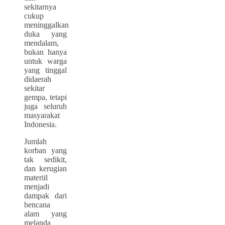
sekitarnya
cukup
meninggalkan
duka yang
mendalam,
bukan hanya
untuk warga
yang tinggal
didaerah
sekitar
gempa, tetapi
juga seluruh
masyarakat
Indonesia.
Jumlah
korban yang
tak sedikit,
dan kerugian
materiil
menjadi
dampak dari
bencana
alam yang
melanda