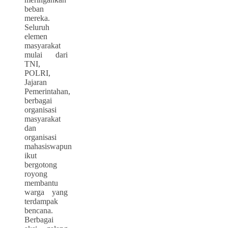
beban
mereka.
Seluruh
elemen
masyarakat
mulai dari
TNI,
POLRI,
Jajaran
Pemerintahan,
berbagai
organisasi
masyarakat
dan
organisasi
mahasiswapun
ikut
bergotong
royong
membantu
warga yang
terdampak
bencana.
Berbagai