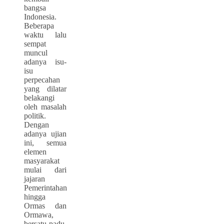
bangsa
Indonesia.
Beberapa
waktu lalu
sempat
muncul
adanya isu-
isu
perpecahan
yang dilatar
belakangi
oleh masalah
politik.
Dengan
adanya ujian
ini, semua
elemen
masyarakat
mulai dari
jajaran
Pemerintahan
hingga
Ormas dan
Ormawa,
bersatu padu,