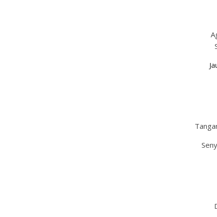
A
Ja
Tanga
Sen