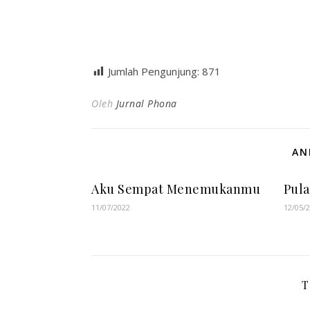
Jumlah Pengunjung:
871
Oleh
Jurnal Phona
AN
Aku Sempat Menemukanmu
Pul
11/07/2022
12/05/
T