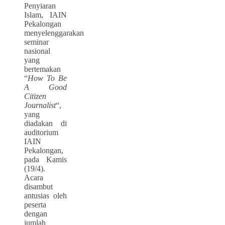
Penyiaran
Islam, IAIN
Pekalongan
menyelenggarakan
seminar
nasional
yang
bertemakan
“
How To Be
A Good
Citizen
Journalist
“,
yang
diadakan di
auditorium
IAIN
Pekalongan,
pada Kamis
(19/4).
Acara
disambut
antusias oleh
peserta
dengan
jumlah