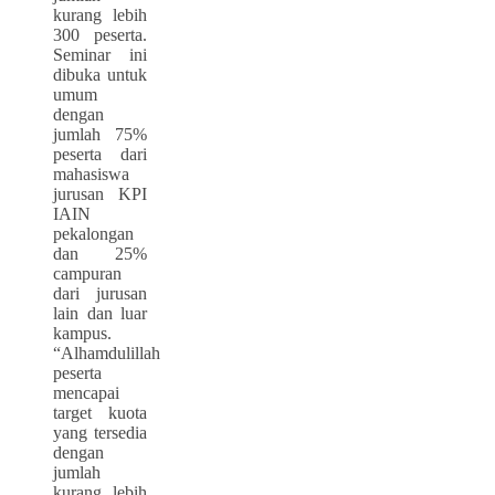
kurang lebih
300 peserta.
Seminar ini
dibuka untuk
umum
dengan
jumlah 75%
peserta dari
mahasiswa
jurusan KPI
IAIN
pekalongan
dan 25%
campuran
dari jurusan
lain dan luar
kampus.
“Alhamdulillah
peserta
mencapai
target kuota
yang tersedia
dengan
jumlah
kurang lebih