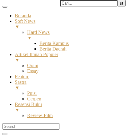
Beranda
Soft News
▼
Hard News
▼
Berita Kampus
Berita Daerah
Artikel Ilmiah Populer
▼
Opini
Essay
Feature
Sastra
▼
Puisi
Cerpen
Resensi Buku
▼
Review-Film