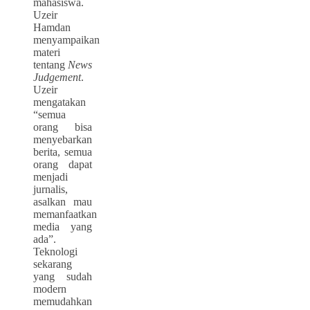
mahasiswa.
Uzeir
Hamdan
menyampaikan
materi
tentang
News
Judgement
.
Uzeir
mengatakan
“semua
orang bisa
menyebarkan
berita, semua
orang dapat
menjadi
jurnalis,
asalkan mau
memanfaatkan
media yang
ada”.
Teknologi
sekarang
yang sudah
modern
memudahkan