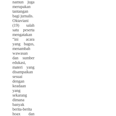
namun juga
merupakan
tantangan
bagi jurnalis.
Oktaviani
(19) salah
satu peserta
mengatakan
“ini acara
yang bagus,
menambah
wawasan
dan sumber
edukasi,
materi yang
disampaikan
sesuai
dengan
keadaan
yang
sekarang
dimana
banyak
berita-berita
hoax dan