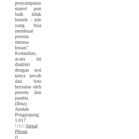
penyampaian
materi pun
baik tidak
bertele – tele
yang bisa
membuat
peserta
merasa
bosan”
Kemudian,
acara ini
diakhiri
dengan sesi
tanya jawab
dan foto
bersama oleh
peserta dan
panitia.
(Ilma)
Jumlah
Pengunjung:
1.017
Oleh
Jurnal
Phona