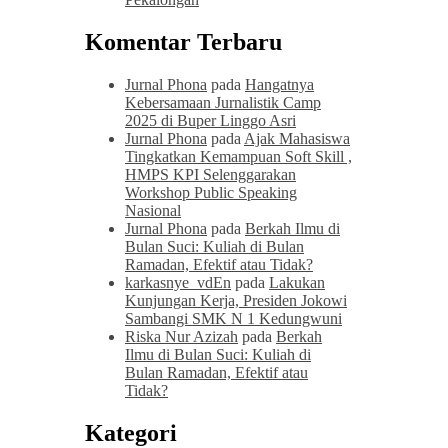
Komentar Terbaru
Jurnal Phona
pada
Hangatnya
Kebersamaan Jurnalistik Camp
2025 di Buper Linggo Asri
Jurnal Phona
pada
Ajak Mahasiswa
Tingkatkan Kemampuan Soft Skill ,
HMPS KPI Selenggarakan
Workshop Public Speaking
Nasional
Jurnal Phona
pada
Berkah Ilmu di
Bulan Suci: Kuliah di Bulan
Ramadan, Efektif atau Tidak?
karkasnye_vdEn
pada
Lakukan
Kunjungan Kerja, Presiden Jokowi
Sambangi SMK N 1 Kedungwuni
Riska Nur Azizah
pada
Berkah
Ilmu di Bulan Suci: Kuliah di
Bulan Ramadan, Efektif atau
Tidak?
Kategori