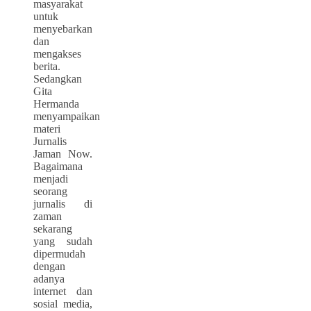
masyarakat
untuk
menyebarkan
dan
mengakses
berita.
Sedangkan
Gita
Hermanda
menyampaikan
materi
Jurnalis
Jaman Now.
Bagaimana
menjadi
seorang
jurnalis di
zaman
sekarang
yang sudah
dipermudah
dengan
adanya
internet dan
sosial media,