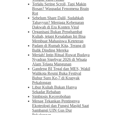
Terlalu Sering Scroll, Tapi Makin
Bosan? Waspadai Fenomena Brain
Rot
Sebelum Share Dalil, Sudahkah
Tabayyun? Menjaga Kebenaran
Dakwah di Era Konten Viral
Organisasi Bukan Penghambat
Kuliah, tetapi Kesalahan Ini Bisa
Membuat Mahasiswa Keteteran
Padam di Rumah Kita, Terang di
Balik Dinding Mereka
Meriah! Intip Ritual Ruwat Budaya
Nyadran Sigebyar 2026 di Wisata
Alam Telaga Mangunan
Gandeng BI Tegal dan MES, Wakil
Walikota Resmi Buka Festival
Bubur Suro Ke-7 di Krapyak
Pekalongan
Libur Kuliah Bukan Hanya
Sekadar Rebahan
Simbiosis Kecerobohan
Menag Tekankan Pentingnya
Ekoteologi dan Fungsi Masjid Saat
Sambangi UIN Gus Dur
Pekalongan