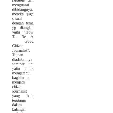
credible
dan
menguasai
dibidangnya,
mereka juga
sesuai
dengan tema
yg diangkat
yaitu “How
To Be A
Good
Citizen
Journalist”.
Tujuan
diadakannya
seminar ini
yaitu untuk
mengetahui
bagaimana
menjadi
citizen
journalist
yang baik
terutama
dalam
kalangan