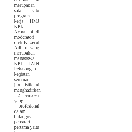
merupakan
salah satu
program
kerja HMJ
KPI.
Acara ini di
moderatori
oleh Khoerul
Adhim yang
merupakan
mahasiswa
KPI IAIN
Pekalongan.
kegiatan
seminar
jurnalistik ini
menghadirkan
2 pemateri
yang
profesional
dalam
bidangnya.
pemateri
pertama yaitu