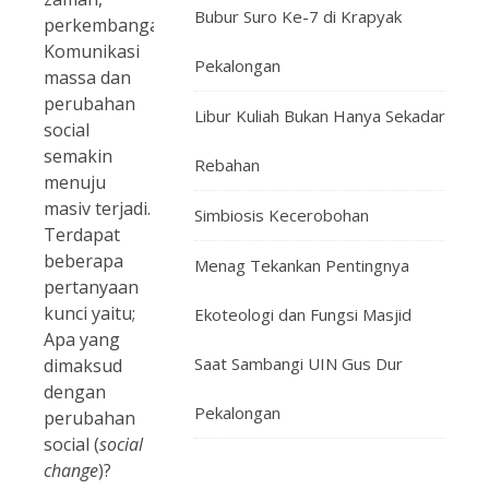
Bubur Suro Ke-7 di Krapyak
perkembangan
Komunikasi
Pekalongan
massa dan
perubahan
Libur Kuliah Bukan Hanya Sekadar
social
semakin
Rebahan
menuju
masiv terjadi.
Simbiosis Kecerobohan
Terdapat
beberapa
Menag Tekankan Pentingnya
pertanyaan
kunci yaitu;
Ekoteologi dan Fungsi Masjid
Apa yang
Saat Sambangi UIN Gus Dur
dimaksud
dengan
Pekalongan
perubahan
social (
social
change
)?