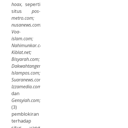
hoax,
seperti
situs
pos-
metro.com;
nusanews.com
;
Voa-
islam.com;
Nahimunkar.com;
Kiblat.net;
Bisyarah.com;
Dakwahtangerang.com;
Islampos.com;
Suaranews.com;
Izzamedia.com;
dan
Gensyiah.com;
(3)
pemblokiran
terhadap
situs yang