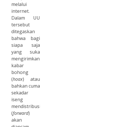
melalui
internet.
Dalam UU
tersebut
ditegaskan
bahwa bagi
siapa saja
yang suka
mengirimkan
kabar
bohong
(
hoax
) atau
bahkan cuma
sekadar
iseng
mendistribusikan
(
forward
)
akan
diancam