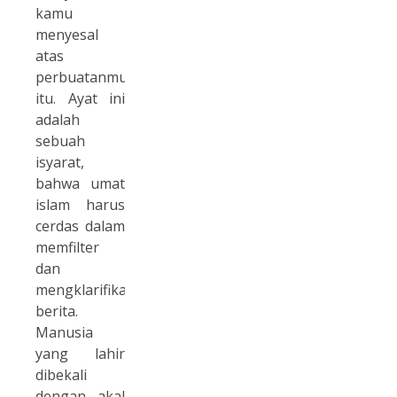
kamu
menyesal
atas
perbuatanmu
itu. Ayat ini
adalah
sebuah
isyarat,
bahwa umat
islam harus
cerdas dalam
memfilter
dan
mengklarifikasi
berita.
Manusia
yang lahir
dibekali
dengan akal