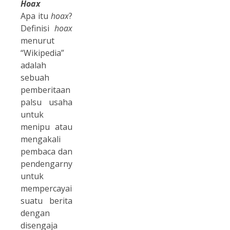
Hoax
Apa itu
hoax
?
Definisi
hoax
menurut
“Wikipedia”
adalah
sebuah
pemberitaan
palsu usaha
untuk
menipu atau
mengakali
pembaca dan
pendengarnya,
untuk
mempercayainya
suatu berita
dengan
disengaja