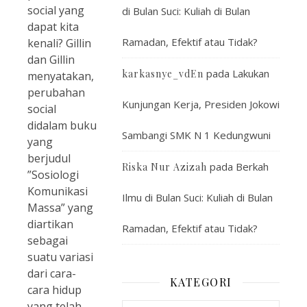
social yang
di Bulan Suci: Kuliah di Bulan
dapat kita
Ramadan, Efektif atau Tidak?
kenali? Gillin
dan Gillin
pada
Lakukan
karkasnye_vdEn
menyatakan,
perubahan
Kunjungan Kerja, Presiden Jokowi
social
didalam buku
Sambangi SMK N 1 Kedungwuni
yang
berjudul
pada
Berkah
Riska Nur Azizah
”Sosiologi
Komunikasi
Ilmu di Bulan Suci: Kuliah di Bulan
Massa” yang
diartikan
Ramadan, Efektif atau Tidak?
sebagai
suatu variasi
dari cara-
KATEGORI
cara hidup
yang telah