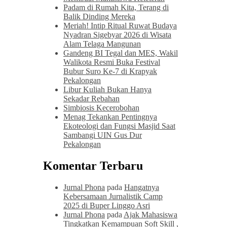
Padam di Rumah Kita, Terang di
Balik Dinding Mereka
Meriah! Intip Ritual Ruwat Budaya
Nyadran Sigebyar 2026 di Wisata
Alam Telaga Mangunan
Gandeng BI Tegal dan MES, Wakil
Walikota Resmi Buka Festival
Bubur Suro Ke-7 di Krapyak
Pekalongan
Libur Kuliah Bukan Hanya
Sekadar Rebahan
Simbiosis Kecerobohan
Menag Tekankan Pentingnya
Ekoteologi dan Fungsi Masjid Saat
Sambangi UIN Gus Dur
Pekalongan
Komentar Terbaru
Jurnal Phona
pada
Hangatnya
Kebersamaan Jurnalistik Camp
2025 di Buper Linggo Asri
Jurnal Phona
pada
Ajak Mahasiswa
Tingkatkan Kemampuan Soft Skill ,