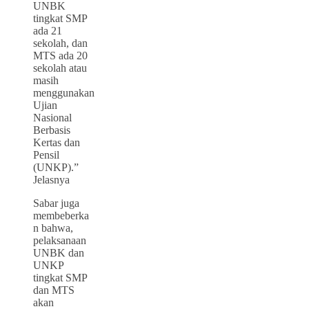
UNBK
tingkat SMP
ada 21
sekolah, dan
MTS ada 20
sekolah atau
masih
menggunakan
Ujian
Nasional
Berbasis
Kertas dan
Pensil
(UNKP).”
Jelasnya
Sabar juga
me
mbeberka
n
bahwa,
pelaksanaan
UNBK dan
UNKP
tingkat SMP
dan MTS
akan