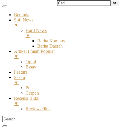
Beranda
Soft News
▼
Hard News
▼
Berita Kampus
Berita Daerah
Artikel Ilmiah Populer
▼
Opini
Essay
Feature
Sastra
▼
Puisi
Cerpen
Resensi Buku
▼
Review-Film