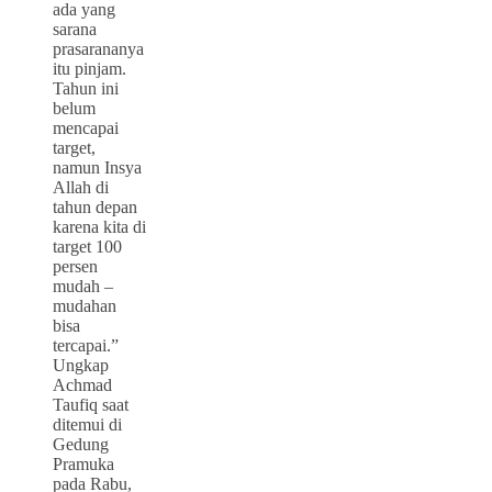
ada yang
sarana
prasarananya
itu pinjam.
Tahun ini
belum
mencapai
target,
namun Insya
Allah di
tahun depan
karena kita di
target 100
persen
mudah –
mudahan
bisa
tercapai.”
Ungkap
Achmad
Taufiq saat
ditemui di
Gedung
Pramuka
pada R
abu,