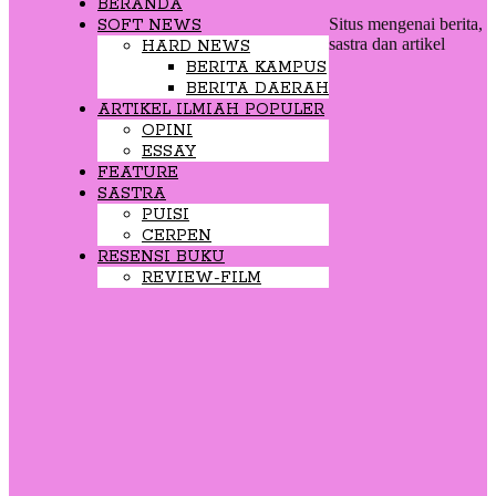
BERANDA
Situs mengenai berita,
SOFT NEWS
sastra dan artikel
HARD NEWS
BERITA KAMPUS
BERITA DAERAH
ARTIKEL ILMIAH POPULER
OPINI
ESSAY
FEATURE
SASTRA
PUISI
CERPEN
RESENSI BUKU
REVIEW-FILM