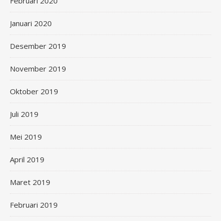
Februari 2020
Januari 2020
Desember 2019
November 2019
Oktober 2019
Juli 2019
Mei 2019
April 2019
Maret 2019
Februari 2019