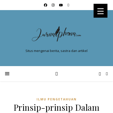
Situs mengenai berita, sastra dan artikel
ILMU PENGETAHUAN
Prinsip-prinsip Dalam