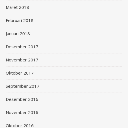
Maret 2018
Februari 2018
Januari 2018
Desember 2017
November 2017
Oktober 2017
September 2017
Desember 2016
November 2016
Oktober 2016