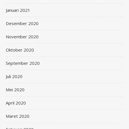
Januari 2021
Desember 2020
November 2020
Oktober 2020
September 2020
Juli 2020
Mei 2020
April 2020
Maret 2020