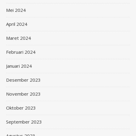
Mei 2024
April 2024
Maret 2024
Februari 2024
Januari 2024
Desember 2023
November 2023
Oktober 2023
September 2023
Agustus 2023