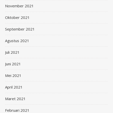
November 2021
Oktober 2021
September 2021
Agustus 2021
Juli 2021
Juni 2021
Mei 2021
April 2021
Maret 2021
Februari 2021