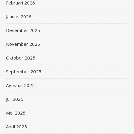
Februari 2026
Januari 2026
Desember 2025
November 2025
Oktober 2025
September 2025
Agustus 2025
Juli 2025
Mei 2025
April 2025