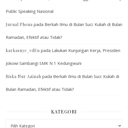
Public Speaking Nasional
pada
Berkah Ilmu di Bulan Suci: Kuliah di Bulan
Jurnal Phona
Ramadan, Efektif atau Tidak?
pada
Lakukan Kunjungan Kerja, Presiden
karkasnye_vdEn
Jokowi Sambangi SMK N 1 Kedungwuni
pada
Berkah Ilmu di Bulan Suci: Kuliah di
Riska Nur Azizah
Bulan Ramadan, Efektif atau Tidak?
KATEGORI
Kategori