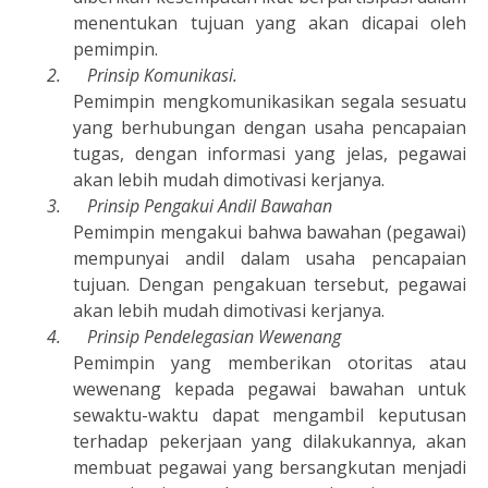
menentukan tujuan yang akan dicapai oleh
pemimpin.
2.
Prinsip Komunikasi.
Pemimpin mengkomunikasikan segala sesuatu
yang berhubungan dengan usaha pencapaian
tugas, dengan informasi yang jelas, pegawai
akan lebih mudah dimotivasi kerjanya.
3.
Prinsip Pengakui Andil Bawahan
Pemimpin mengakui bahwa bawahan (pegawai)
mempunyai andil dalam usaha pencapaian
tujuan. Dengan pengakuan tersebut, pegawai
akan lebih mudah dimotivasi kerjanya.
4.
Prinsip Pendelegasian Wewenang
Pemimpin yang memberikan otoritas atau
wewenang kepada pegawai bawahan untuk
sewaktu-waktu dapat mengambil keputusan
terhadap pekerjaan yang dilakukannya, akan
membuat pegawai yang bersangkutan menjadi