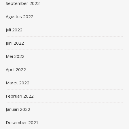
September 2022
Agustus 2022
Juli 2022
Juni 2022
Mei 2022
April 2022
Maret 2022
Februari 2022
Januari 2022
Desember 2021