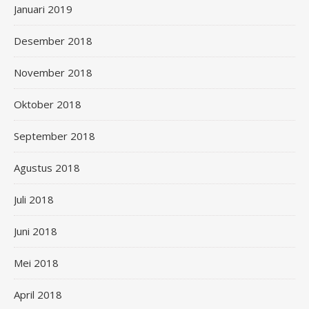
Januari 2019
Desember 2018
November 2018
Oktober 2018
September 2018
Agustus 2018
Juli 2018
Juni 2018
Mei 2018
April 2018