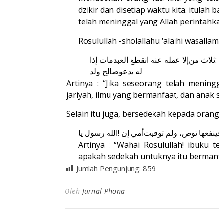
dzikir dan disetiap waktu kita. itulah
telah meninggal yang Allah perintahk
Rosulullah -sholallahu ‘alaihi wasallam
إذا
مات
العبد
انقطع
عنه
عمله
إلا
من
ثلاث
:
له
يدعو
صالح
ولد
Artinya : “Jika seseorang telah menin
jariyah, ilmu yang bermanfaat, dan anak
Selain itu juga, bersedekah kepada oran
يا
رسول
الله
!
إن
أمي
توفيت
ولم
توص،
ينفعها
Artinya : “Wahai Rosulullah! ibuku
apakah sedekah untuknya itu bermanfa
Jumlah Pengunjung:
859
Oleh
Jurnal Phona