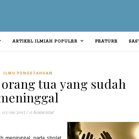
ARTIKEL ILMIAH POPULER
FEATURE
SAS
ILMU PENGETAHUAN
orang tua yang sudah
meninggal
03/09/2015
/
0 Komentar
h meninggal. pada sholat,