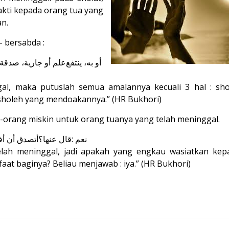
 bakti kepada orang tua yang
an.
- bersabda :
أو
به،
ينتفع
علم
أو
جارية،
صدقة
ggal, maka putuslah semua amalannya kecuali 3 hal : sh
 sholeh yang mendoakannya.” (HR Bukhori)
g-orang miskin untuk orang tuanya yang telah meninggal.
أف
أن
أتصدق
عنها؟
قال
:
نعم
 telah meninggal, jadi apakah yang engkau wasiatkan kep
at baginya? Beliau menjawab : iya.” (HR Bukhori)