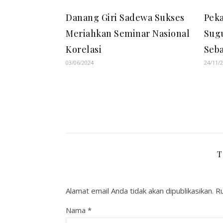
Danang Giri Sadewa Sukses
Peka
Meriahkan Seminar Nasional
Sugu
Korelasi
Seb
03/06/2024
24/11/
T
Alamat email Anda tidak akan dipublikasikan.
Ru
Nama
*