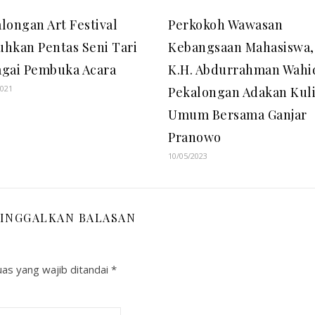
longan Art Festival
Perkokoh Wawasan
hkan Pentas Seni Tari
Kebangsaan Mahasiswa,
agai Pembuka Acara
K.H. Abdurrahman Wahi
2021
Pekalongan Adakan Kul
Umum Bersama Ganjar
Pranowo
10/05/2023
INGGALKAN BALASAN
as yang wajib ditandai
*