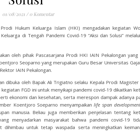
01/08/2021
/
0 Komentar
Prodi Hukum Keluarga Islam (HKI) mengadakan kegiatan W
Keluarga di Tengah Pandemi Covid-19 “Aksi dan Solusi” melalu
akan oleh pihak Pascasarjana Prodi HKI IAIN Pekalongan yang d
Koentjoro Seoparno yang merupakan Guru Besar Universitas Gaj
Rektor IAIN Pekalongan.
dan dibuka oleh Bapak Ali Trigiatno selaku Kepala Prodi Magiste
 kegiatan FGD ini untuk menyikapi pandemi covid-19 dikaitkan ke
eperti ekonomi dan kesehatan, serta merespon dampak adanya p
sumber Koentjoro Soeparno menyampaikan
life span developmen
dupan manusia. Beliau juga memberikan penjelasan tentang ke
 yang menyadarkan masyarakat bahwa pandemi covid-19 tid
kat dihimbau untuk tetap waspada serta meningkatkan keima