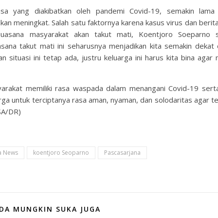
masa yang diakibatkan oleh pandemi Covid-19, semakin lam
an meningkat. Salah satu faktornya karena kasus virus dan berita
suasana masyarakat akan takut mati, Koentjoro Soeparno 
sana takut mati ini seharusnya menjadikan kita semakin dekat
 situasi ini tetap ada, justru keluarga ini harus kita bina agar
yarakat memiliki rasa waspada dalam menangani Covid-19 sert
rga untuk terciptanya rasa aman, nyaman, dan solodaritas agar te
(SA/DR)
a News
koentjoro Seoparno
Pascasarjana
DA MUNGKIN SUKA JUGA