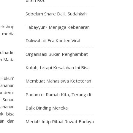
Brain Rot
Sebelum Share Dalil, Sudahkah
orkshop
Tabayyun? Menjaga Kebenaran
i media
Dakwah di Era Konten Viral
ihadiri
Organisasi Bukan Penghambat
ah Mada
Kuliah, tetapi Kesalahan Ini Bisa
r Hukum
Membuat Mahasiswa Keteteran
tahanan
andemi.
Padam di Rumah Kita, Terang di
t
Sunan
tahanan
Balik Dinding Mereka
ak bisa
nan dan
Meriah! Intip Ritual Ruwat Budaya