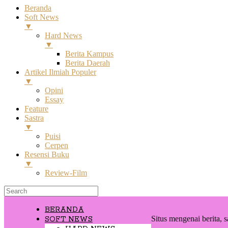
Beranda
Soft News
▼
Hard News
▼
Berita Kampus
Berita Daerah
Artikel Ilmiah Populer
▼
Opini
Essay
Feature
Sastra
▼
Puisi
Cerpen
Resensi Buku
▼
Review-Film
BERANDA
Situs mengenai berita, s
SOFT NEWS