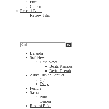
Puisi
Cerpen
Resensi Buku
Review-Film
Beranda
Soft News
Hard News
Berita Kampus
Berita Daerah
Artikel Ilmiah Populer
Opini
Essay
Feature
Sastra
Puisi
Cerpen
Resensi Buku