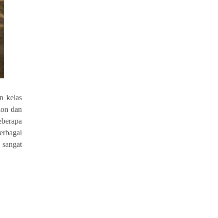
 kelas
ion dan
eberapa
erbagai
i sangat