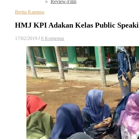
Review-Film
Berita Kampus
HMJ KPI Adakan Kelas Public Speaki
17/02/2019
/
0 Komentar