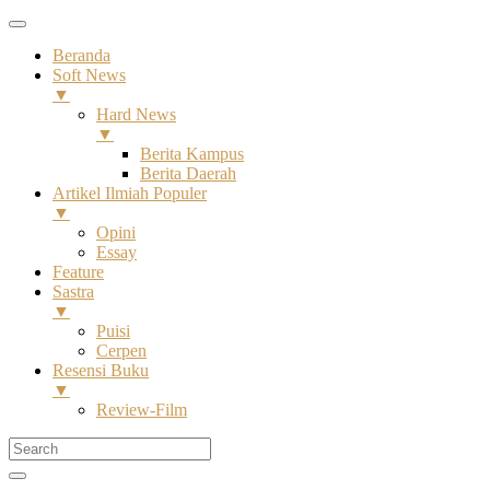
Beranda
Soft News
▼
Hard News
▼
Berita Kampus
Berita Daerah
Artikel Ilmiah Populer
▼
Opini
Essay
Feature
Sastra
▼
Puisi
Cerpen
Resensi Buku
▼
Review-Film