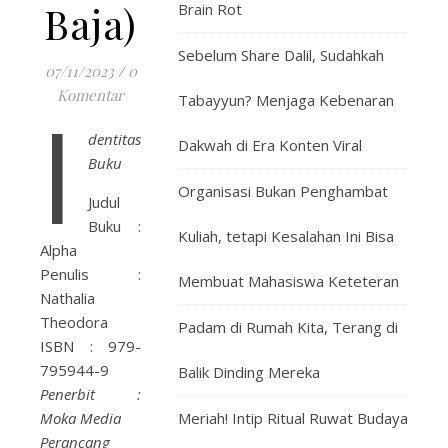
Baja)
Brain Rot
Sebelum Share Dalil, Sudahkah
07/11/2023
/
0
Komentar
I
Tabayyun? Menjaga Kebenaran
dentitas
Dakwah di Era Konten Viral
Buku
Organisasi Bukan Penghambat
Judul
Buku :
Kuliah, tetapi Kesalahan Ini Bisa
Alpha
Penulis :
Membuat Mahasiswa Keteteran
Nathalia
Theodora
Padam di Rumah Kita, Terang di
ISBN : 979-
795944-9
Balik Dinding Mereka
Penerbit :
Moka Media
Meriah! Intip Ritual Ruwat Budaya
Perancang