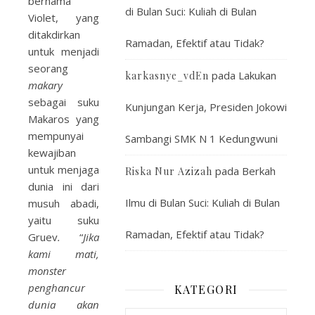
bernama
di Bulan Suci: Kuliah di Bulan
Violet, yang
ditakdirkan
Ramadan, Efektif atau Tidak?
untuk menjadi
seorang
pada
Lakukan
karkasnye_vdEn
makary
sebagai suku
Kunjungan Kerja, Presiden Jokowi
Makaros yang
mempunyai
Sambangi SMK N 1 Kedungwuni
kewajiban
untuk menjaga
pada
Berkah
Riska Nur Azizah
dunia ini dari
Ilmu di Bulan Suci: Kuliah di Bulan
musuh abadi,
yaitu suku
Ramadan, Efektif atau Tidak?
Gruev
.
“
Jika
kami mati,
monster
penghancur
KATEGORI
dunia akan