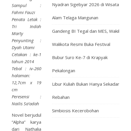
Nyadran Sigebyar 2026 di Wisata
Sampul :
Fahmi Fauzi
Alam Telaga Mangunan
Penata Letak :
Tri Indah
Gandeng BI Tegal dan MES, Wakil
Marty
Penyunting :
Walikota Resmi Buka Festival
Dyah Utami
Cetakan : ke-1
Bubur Suro Ke-7 di Krapyak
tahun 2014
Tebal : iv-260
Pekalongan
halaman:
12,7cm x 19
Libur Kuliah Bukan Hanya Sekadar
cm
Peresensi :
Rebahan
Nailis Sa’adah
Simbiosis Kecerobohan
Novel berjudul
“Alpha” karya
dari Nathalia