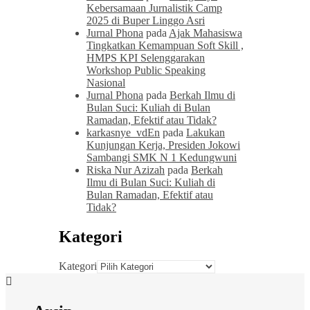
Kebersamaan Jurnalistik Camp
2025 di Buper Linggo Asri
Jurnal Phona
pada
Ajak Mahasiswa
Tingkatkan Kemampuan Soft Skill ,
HMPS KPI Selenggarakan
Workshop Public Speaking
Nasional
Jurnal Phona
pada
Berkah Ilmu di
Bulan Suci: Kuliah di Bulan
Ramadan, Efektif atau Tidak?
karkasnye_vdEn
pada
Lakukan
Kunjungan Kerja, Presiden Jokowi
Sambangi SMK N 1 Kedungwuni
Riska Nur Azizah
pada
Berkah
Ilmu di Bulan Suci: Kuliah di
Bulan Ramadan, Efektif atau
Tidak?
Kategori
Kategori