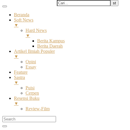
Beranda
Soft News
▼
Hard News
▼
Berita Kampus
Berita Daerah
Artikel Ilmiah Populer
▼
Opini
Essay
Feature
Sastra
▼
Puisi
Cerpen
Resensi Buku
▼
Review-Film