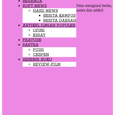
BERANDA
Situs mengenai berita,
SOFT NEWS
sastra dan artikel
HARD NEWS
BERITA KAMPUS
BERITA DAERAH
ARTIKEL ILMIAH POPULER
OPINI
ESSAY
FEATURE
SASTRA
PUISI
CERPEN
RESENSI BUKU
REVIEW-FILM