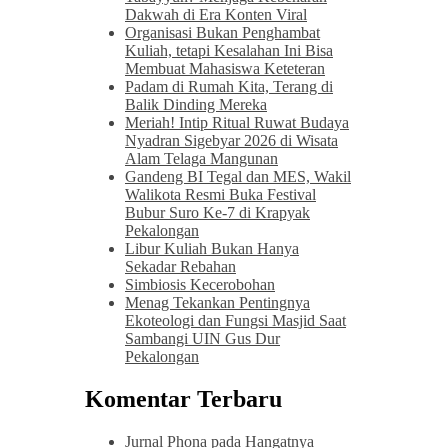
Dakwah di Era Konten Viral
Organisasi Bukan Penghambat
Kuliah, tetapi Kesalahan Ini Bisa
Membuat Mahasiswa Keteteran
Padam di Rumah Kita, Terang di
Balik Dinding Mereka
Meriah! Intip Ritual Ruwat Budaya
Nyadran Sigebyar 2026 di Wisata
Alam Telaga Mangunan
Gandeng BI Tegal dan MES, Wakil
Walikota Resmi Buka Festival
Bubur Suro Ke-7 di Krapyak
Pekalongan
Libur Kuliah Bukan Hanya
Sekadar Rebahan
Simbiosis Kecerobohan
Menag Tekankan Pentingnya
Ekoteologi dan Fungsi Masjid Saat
Sambangi UIN Gus Dur
Pekalongan
Komentar Terbaru
Jurnal Phona
pada
Hangatnya