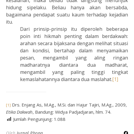
kesalahan, maka beliau tidak langsung menunjuk
hidung sipelaku. Beliau hanya akan bersabda,
bagaimana pendapat suatu kaum terhadap kejadian
itu.
Dari prinsip-prinsip itu diperoleh beberapa
poin inti hikmah penting dalam berdakwah:
arahan secara bijaksana dengan melihat situasi
dan kondisi, bertahap dalam menyamaikan
pesan, mengambil yang aling ringan
madharatnya diantara dua madharat,
mengambil yang paling tinggi tingkat
kemaslahatannya diantara dua maslahat.
[1]
Drs. Enjang As, M.Ag., M.Si. dan Hajur Tajiri, M.Ag., 2009,
[1]
Etika Dakwah
, Bandung: Widya Padjadjaran, hlm. 74.
Jumlah Pengunjung:
1.088
Oleh
Jurnal Phona