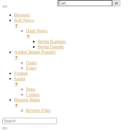
Beranda
Soft News
▼
Hard News
▼
Berita Kampus
Berita Daerah
Artikel Ilmiah Populer
▼
Opini
Essay
Feature
Sastra
▼
Puisi
Cerpen
Resensi Buku
▼
Review-Film