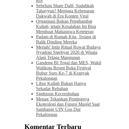
Rot
Sebelum Share Dalil, Sudahkah
Tabayyun? Menjaga Kebenaran
Dakwah di Era Konten Viral
Organisasi Bukan Penghambat
Kuliah, tetapi Kesalahan Ini Bisa
Membuat Mahasiswa Keteteran
Padam di Rumah Kita, Terang di
Balik Dinding Mereka
Meriah! Intip Ritual Ruwat Budaya
Nyadran Sigebyar 2026 di Wisata
Alam Telaga Mangunan
Gandeng BI Tegal dan MES, Wakil
Walikota Resmi Buka Festival
Bubur Suro Ke-7 di Krapyak
Pekalongan
Libur Kuliah Bukan Hanya
Sekadar Rebahan
Simbiosis Kecerobohan
Menag Tekankan Pentingnya
Ekoteologi dan Fungsi Masjid Saat
Sambangi UIN Gus Dur
Pekalongan
Komentar Terbaru