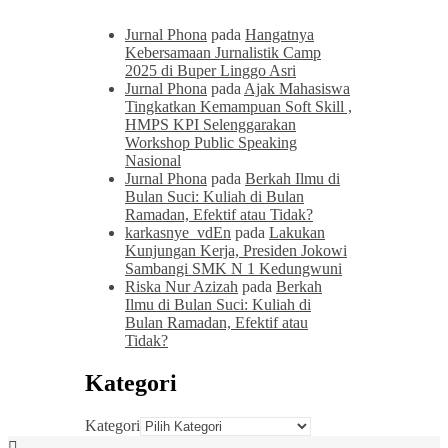
Jurnal Phona
pada
Hangatnya
Kebersamaan Jurnalistik Camp
2025 di Buper Linggo Asri
Jurnal Phona
pada
Ajak Mahasiswa
Tingkatkan Kemampuan Soft Skill ,
HMPS KPI Selenggarakan
Workshop Public Speaking
Nasional
Jurnal Phona
pada
Berkah Ilmu di
Bulan Suci: Kuliah di Bulan
Ramadan, Efektif atau Tidak?
karkasnye_vdEn
pada
Lakukan
Kunjungan Kerja, Presiden Jokowi
Sambangi SMK N 1 Kedungwuni
Riska Nur Azizah
pada
Berkah
Ilmu di Bulan Suci: Kuliah di
Bulan Ramadan, Efektif atau
Tidak?
Kategori
Kategori