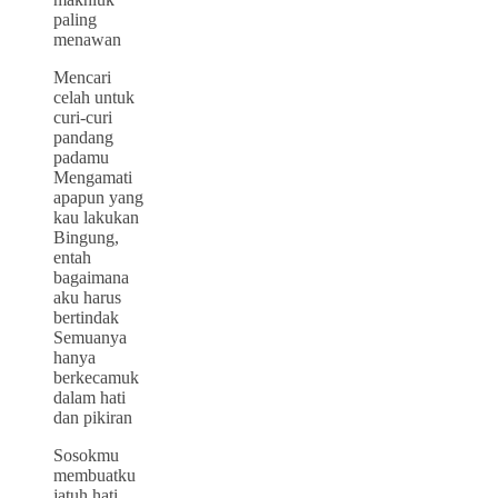
paling
menawan
Mencari
celah untuk
curi-curi
pandang
padamu
Mengamati
apapun yang
kau lakukan
Bingung,
entah
bagaimana
aku harus
bertindak
Semuanya
hanya
berkecamuk
dalam hati
dan pikiran
Sosokmu
membuatku
jatuh hati