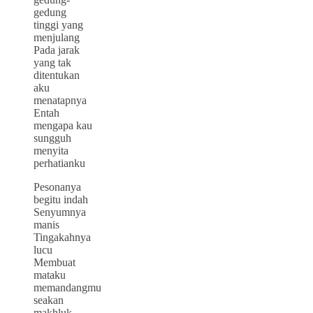
gedung
tinggi yang
menjulang
Pada jarak
yang tak
ditentukan
aku
menatapnya
Entah
mengapa kau
sungguh
menyita
perhatianku
Pesonanya
begitu indah
Senyumnya
manis
Tingakahnya
lucu
Membuat
mataku
memandangmu
seakan
makhluk