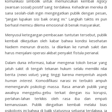
komunikasi simbolik untuk memunculkan kembali
legacy
(warisan sosial) positif sang terdakwa. Kehadiran mereka di
sana seolah-olah ingin mengingatkan publik dengan pesan,
“Jangan lupakan sisi baik orang ini.” Langkah taktis ini pun
berhasil memicu dilema emosional di benak masyarakat.
Menyusul ketegangan pembacaan tuntutan tersebut, publik
kembali dikejutkan oleh kabar bahwa kondisi kesehatan
Nadiem menurun drastis. Ia dilarikan ke rumah sakit dan
harus menjalani operasi akibat penyakit fistula perianal.
Dalam dunia informasi, kabar mengenai tokoh besar yang
jatuh sakit di tengah tekanan hukum selalu memiliki nilai
berita (
news value
) yang tinggi karena menyentuh aspek
human interest
. Komodifikasi narasi ini terbukti ampuh
memengaruhi psikologi massa. Rasa amarah publik yang
awalnya menggebu-gebu terkait dengan isu korupsi,
perlahan-lahan terkikis oleh rasa iba dan empati
kemanusiaan. Publik diingatkan kembali melalui bias
psikologis ini bahwa di balik statusnya sebagai terdakwa, ia