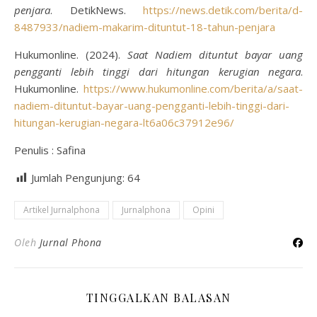
penjara
. DetikNews.
https://news.detik.com/berita/d-
8487933/nadiem-makarim-dituntut-18-tahun-penjara
Hukumonline. (2024).
Saat Nadiem dituntut bayar uang
pengganti lebih tinggi dari hitungan kerugian negara
.
Hukumonline.
https://www.hukumonline.com/berita/a/saat-
nadiem-dituntut-bayar-uang-pengganti-lebih-tinggi-dari-
hitungan-kerugian-negara-lt6a06c37912e96/
Penulis : Safina
Jumlah Pengunjung:
64
Artikel Jurnalphona
Jurnalphona
Opini
Oleh
Jurnal Phona
TINGGALKAN BALASAN