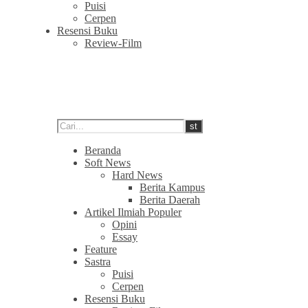
Puisi
Cerpen
Resensi Buku
Review-Film
Beranda
Soft News
Hard News
Berita Kampus
Berita Daerah
Artikel Ilmiah Populer
Opini
Essay
Feature
Sastra
Puisi
Cerpen
Resensi Buku