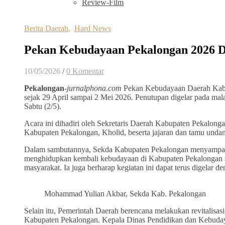
Review-Film
Berita Daerah
,
Hard News
Pekan Kebudayaan Pekalongan 2026 D
10/05/2026
/
0 Komentar
Pekalongan
-jurnalphona.com
Pekan Kebudayaan Daerah Kabupa
sejak 29 April sampai 2 Mei 2026. Penutupan digelar pada mala
Sabtu (2/5).
Acara ini dihadiri oleh Sekretaris Daerah Kabupaten Pekalo
Kabupaten Pekalongan, Kholid, beserta jajaran dan tamu undan
Dalam sambutannya, Sekda Kabupaten Pekalongan menyampaik
menghidupkan kembali kebudayaan di Kabupaten Pekalongan se
masyarakat. Ia juga berharap kegiatan ini dapat terus digelar d
Mohammad Yulian Akbar, Sekda Kab. Pekalongan
Selain itu, Pemerintah Daerah berencana melakukan revitalisas
Kabupaten Pekalongan. Kepala Dinas Pendidikan dan Kebuday