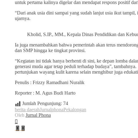
untuk pertama kalinya digelar dan mendapat respons positif dar
“Dari anak usia dini sampai yang sudah lanjut usia ikut tampi
ujarnya.
Kholid, S.IP., MM., Kepala Dinas Pendidikan dan Kebu
Ia juga menambahkan bahwa pemerintah akan terus mendorong 
dan SMP hingga ke tingkat provinsi.
“Kegiatan ini tidak hanya berhenti di sini, ke depan lomba dal
generasi muda agar tetap peduli terhadap budaya”, tambahnya. 
pertunjukan wayang kulit karena selain menghibur juga edukatif
Penulis : Frizzy Ramadhani Nuralik
Reporter : M. Agus Budi Harto
Jumlah Pengunjung:
74
berita daerah
Jurnalphona
Pekalongan
Oleh
Jurnal Phona