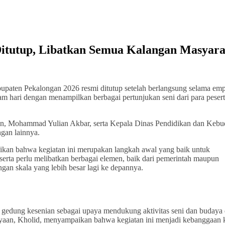
itutup, Libatkan Semua Kalangan Masyara
ten Pekalongan 2026 resmi ditutup setelah berlangsung selama empa
m hari dengan menampilkan berbagai pertunjukan seni dari para pesert
ngan, Mohammad Yulian Akbar, serta Kepala Dinas Pendidikan dan Keb
gan lainnya.
an bahwa kegiatan ini merupakan langkah awal yang baik untuk
rta perlu melibatkan berbagai elemen, baik dari pemerintah maupun
engan skala yang lebih besar lagi ke depannya.
i gedung kesenian sebagai upaya mendukung aktivitas seni dan budaya 
aan, Kholid, menyampaikan bahwa kegiatan ini menjadi kebanggaan 