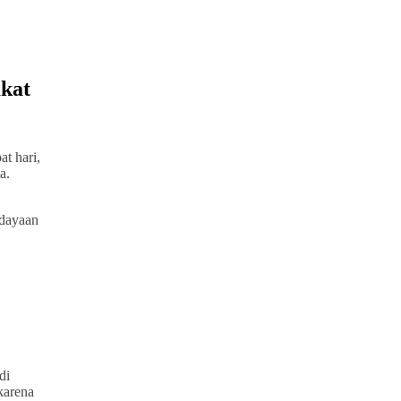
kat
t hari,
a.
udayaan
di
karena