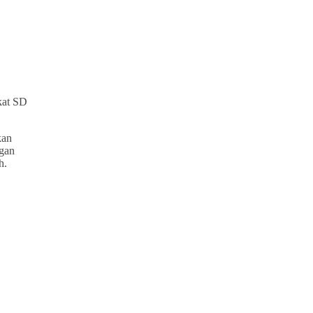
kat SD
kan
ngan
h.