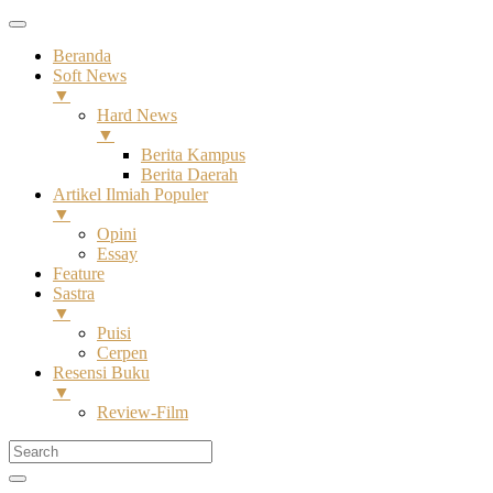
Beranda
Soft News
▼
Hard News
▼
Berita Kampus
Berita Daerah
Artikel Ilmiah Populer
▼
Opini
Essay
Feature
Sastra
▼
Puisi
Cerpen
Resensi Buku
▼
Review-Film