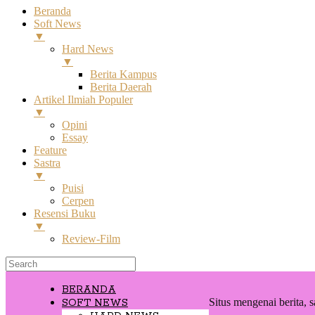
Beranda
Soft News
▼
Hard News
▼
Berita Kampus
Berita Daerah
Artikel Ilmiah Populer
▼
Opini
Essay
Feature
Sastra
▼
Puisi
Cerpen
Resensi Buku
▼
Review-Film
BERANDA
Situs mengenai berita, s
SOFT NEWS