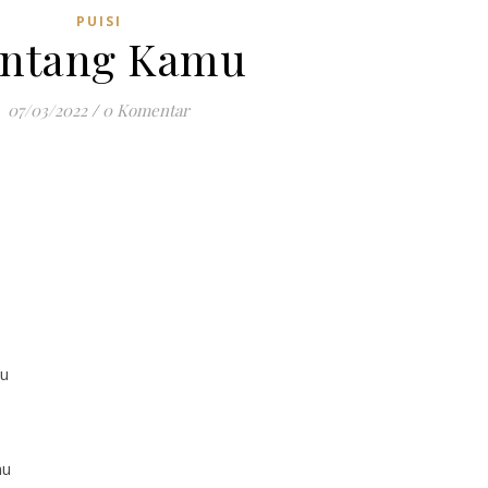
PUISI
entang Kamu
07/03/2022
/
0 Komentar
mu
mu