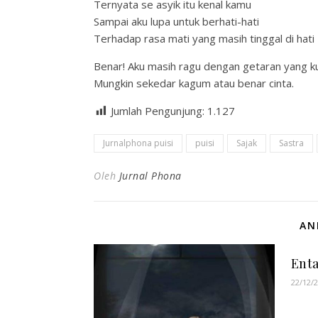
Ternyata se asyik itu kenal kamu
Sampai aku lupa untuk berhati-hati
Terhadap rasa mati yang masih tinggal di hati
Benar! Aku masih ragu dengan getaran yang k
Mungkin sekedar kagum atau benar cinta.
Jumlah Pengunjung:
1.127
Jurnalphona puisi
puisi
Sajak
Sastra
Oleh
Jurnal Phona
AN
Ent
22/12/