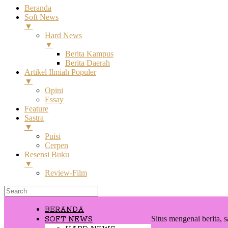
Beranda
Soft News
▼
Hard News
▼
Berita Kampus
Berita Daerah
Artikel Ilmiah Populer
▼
Opini
Essay
Feature
Sastra
▼
Puisi
Cerpen
Resensi Buku
▼
Review-Film
BERANDA
Situs mengenai berita, s
SOFT NEWS