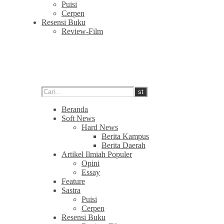
Puisi
Cerpen
Resensi Buku
Review-Film
Beranda
Soft News
Hard News
Berita Kampus
Berita Daerah
Artikel Ilmiah Populer
Opini
Essay
Feature
Sastra
Puisi
Cerpen
Resensi Buku