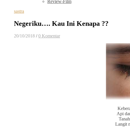
Review-Film
sastra
Negeriku…. Kau Ini Kenapa ??
20/10/2018
/
0 Komentar
Kebera
Api dan
Tanah 
Langit 