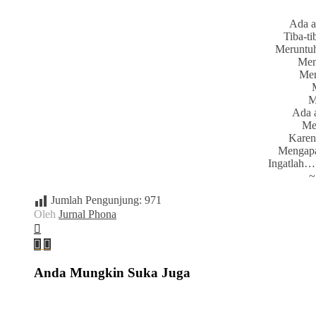
Ada a
Tiba-t
Meruntuh
Men
Men
M
Ada 
Me
Karen
Mengapa
Ingatlah…
~
Jumlah Pengunjung:
971
Oleh
Jurnal Phona
Anda Mungkin Suka Juga