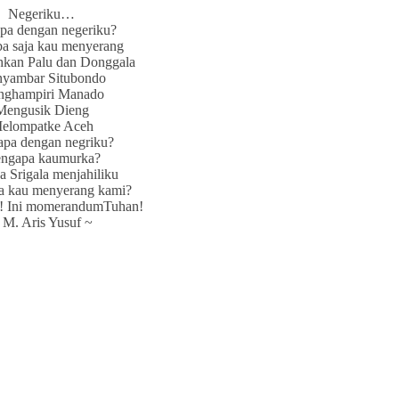
Negeriku…
pa dengan negeriku?
iba saja kau menyerang
kan Palu dan Donggala
yambar Situbondo
ghampiri Manado
Mengusik Dieng
elompatke Aceh
apa dengan negriku?
ngapa kaumurka?
a Srigala menjahiliku
 kau menyerang kami?
! Ini momerandumTuhan!
 M. Aris Yusuf ~