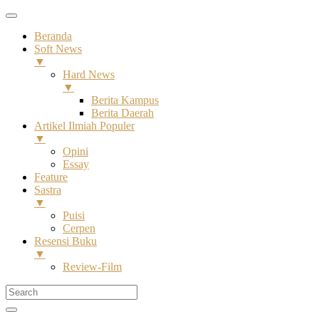
Beranda
Soft News
▼
Hard News
▼
Berita Kampus
Berita Daerah
Artikel Ilmiah Populer
▼
Opini
Essay
Feature
Sastra
▼
Puisi
Cerpen
Resensi Buku
▼
Review-Film