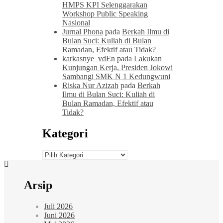
HMPS KPI Selenggarakan
Workshop Public Speaking
Nasional
Jurnal Phona
pada
Berkah Ilmu di
Bulan Suci: Kuliah di Bulan
Ramadan, Efektif atau Tidak?
karkasnye_vdEn
pada
Lakukan
Kunjungan Kerja, Presiden Jokowi
Sambangi SMK N 1 Kedungwuni
Riska Nur Azizah
pada
Berkah
Ilmu di Bulan Suci: Kuliah di
Bulan Ramadan, Efektif atau
Tidak?
Kategori
Kategori
Arsip
Juli 2026
Juni 2026