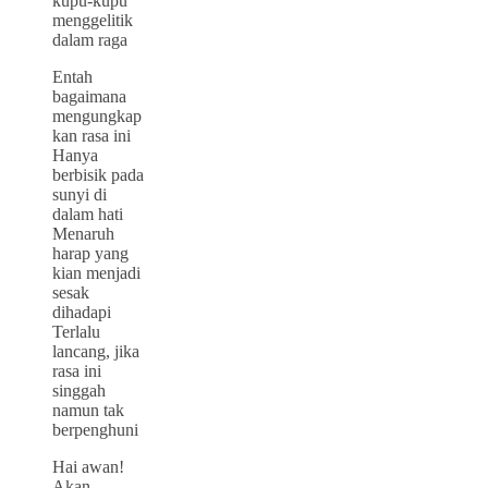
kupu-kupu
menggelitik
dalam raga
Entah
bagaimana
mengungkap
kan rasa ini
Hanya
berbisik pada
sunyi di
dalam hati
Menaruh
harap yang
kian menjadi
sesak
dihadapi
Terlalu
lancang, jika
rasa ini
singgah
namun tak
berpenghuni
Hai awan!
Akan