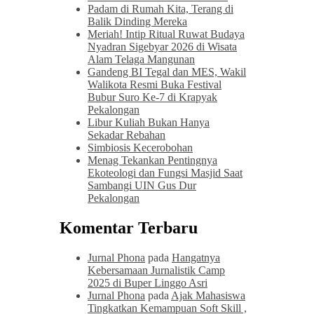
Padam di Rumah Kita, Terang di
Balik Dinding Mereka
Meriah! Intip Ritual Ruwat Budaya
Nyadran Sigebyar 2026 di Wisata
Alam Telaga Mangunan
Gandeng BI Tegal dan MES, Wakil
Walikota Resmi Buka Festival
Bubur Suro Ke-7 di Krapyak
Pekalongan
Libur Kuliah Bukan Hanya
Sekadar Rebahan
Simbiosis Kecerobohan
Menag Tekankan Pentingnya
Ekoteologi dan Fungsi Masjid Saat
Sambangi UIN Gus Dur
Pekalongan
Komentar Terbaru
Jurnal Phona
pada
Hangatnya
Kebersamaan Jurnalistik Camp
2025 di Buper Linggo Asri
Jurnal Phona
pada
Ajak Mahasiswa
Tingkatkan Kemampuan Soft Skill ,