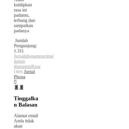
kutitipkan
rasa ini
padamu,
terbang dan
sampaikan
padanya
Jumlah
Pengunjung:
1.311
Jurnalphona
mencintai
dalam
diam
puisi
Rasa
Oleh
Jurnal
Phona
Tinggalka
n Balasan
Alamat email
Anda tidak
akan