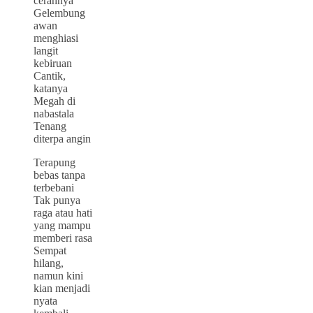
cerahnya
Gelembung
awan
menghiasi
langit
kebiruan
Cantik,
katanya
Megah di
nabastala
Tenang
diterpa angin
Terapung
bebas tanpa
terbebani
Tak punya
raga atau hati
yang mampu
memberi rasa
Sempat
hilang,
namun kini
kian menjadi
nyata