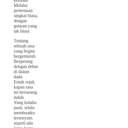
kembali
Melalui
pertemuan
singkat biasa,
dengan
getaran yang
tak biasa
Tentang
sebuah rasa
yang begitu
bergemuruh
Berperang
dengan debar
di dalam
dada
Entah sejak
kapan rasa
ini bersarang
indah
Yang kutahu
pasti, selalu
membuatku
tersenyum
seperti ada