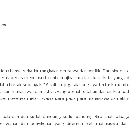
iani
dak hanya sekadar rangkaian peristiwa dan konflik. Dari sinopsis
gerak bebas menelusuri dunia imajinasi melalui kata-kata yang a
elah dicetak sebanyak 56 kali, ini juga alasan saya tertarik mem
akan mahasiswa dan aktivis yang pernah ditahan dan disiksa pa
kter novelnya melalui wawancara pada para mahasiswa dan aktiv
dua bab dan dua sudut pandang, sudut pandang Biru Laut sebaga
rlawanan dan penyiksaan yang diterima oleh mahasiswa dan a