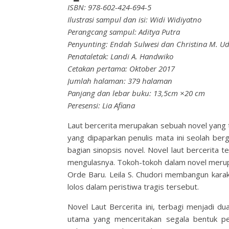
ISBN: 978-602-424-694-5
Ilustrasi sampul dan isi: Widi Widiyatno
Perangcang sampul: Aditya Putra
Penyunting: Endah Sulwesi dan Christina M. Ud
Penataletak: Landi A. Handwiko
Cetakan pertama: Oktober 2017
Jumlah halaman: 379 halaman
Panjang dan lebar buku: 13,5cm ×20 cm
Peresensi: Lia Afiana
Laut bercerita merupakan sebuah novel yang ti
yang dipaparkan penulis mata ini seolah ber
bagian sinopsis novel. Novel laut bercerita t
mengulasnya. Tokoh-tokoh dalam novel merup
Orde Baru. Leila S. Chudori membangun kara
lolos dalam peristiwa tragis tersebut.
Novel Laut Bercerita ini, terbagi menjadi 
utama yang menceritakan segala bentuk pe