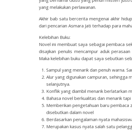
yang bernama Gusti yang penuh misteri justru 
yang melakukan perlawanan.
Akhir bab satu bercerita mengenai akhir hidu
dari pencarian Asmara Jati terhadap para maha
Kelebihan Buku:
Novel ini membuat saya sebagai pembaca seka
disajikan penulis mencampur aduk perasaa
Maka kelebihan buku dapat saya sebutkan seba
Sampul yang menarik dan penuh warna. Sam
Alur yang digunakan campuran, sehingga m
selanjutnya.
Konflik yang diambil menarik berlatarkan 
Bahasa novel berkualitas dan menarik tap
Memberikan pengetahuan baru pembaca zele
disebutkan dalam novel
Berdasarkan pengalaman nyata mahasiswa d
Merupakan kasus nyata salah satu pelang