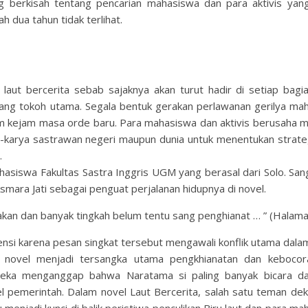
g berkisah tentang pencarian mahasiswa dan para aktivis yang
h dua tahun tidak terlihat.
laut bercerita sebab sajaknya akan turut hadir di setiap bagi
ng tokoh utama. Segala bentuk gerakan perlawanan gerilya ma
im kejam masa orde baru. Para mahasiswa dan aktivis berusaha 
a-karya sastrawan negeri maupun dunia untuk menentukan strate
.
hasiswa Fakultas Sastra Inggris UGM yang berasal dari Solo. San
smara Jati sebagai penguat perjalanan hidupnya di novel.
gakan dan banyak tingkah belum tentu sang penghianat … ” (Halama
nsi karena pesan singkat tersebut mengawali konflik utama dalam
 novel menjadi tersangka utama pengkhianatan dan kebocor
eka menganggap bahwa Naratama si paling banyak bicara d
el pemerintah. Dalam novel Laut Bercerita, salah satu teman dek