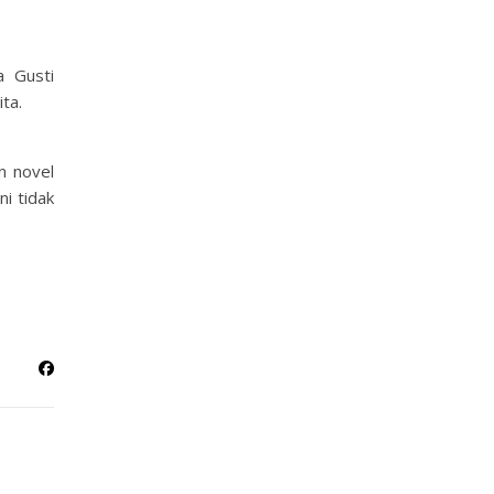
a Gusti
ta.
n novel
i tidak