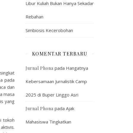
Libur Kuliah Bukan Hanya Sekadar
Rebahan
Simbiosis Kecerobohan
KOMENTAR TERBARU
pada
Hangatnya
Jurnal Phona
 singkat
da pada
Kebersamaan Jurnalistik Camp
baca dan
da masa
2025 di Buper Linggo Asri
is yang
pada
Ajak
Jurnal Phona
i tokoh
Mahasiswa Tingkatkan
ktivis.