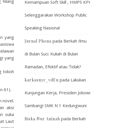
 hilang
Kemampuan Soft Skill , HMPS KPI
Selenggarakan Workshop Public
Speaking Nasional
an yang
pada
Berkah Ilmu
Jurnal Phona
hasiswa
melawan
di Bulan Suci: Kuliah di Bulan
gi yang
Ramadan, Efektif atau Tidak?
g tokoh
pada
Lakukan
karkasnye_vdEn
n 61).
Kunjungan Kerja, Presiden Jokowi
 novel.
Sambangi SMK N 1 Kedungwuni
an aksi
an suka
pada
Berkah
Riska Nur Azizah
at Laut