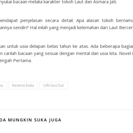
kai bacaan melalui karakter tokoh Laut dan Asmara Jati.
ndapat penjelasan secara detail. Apa alasan tokoh bernam
ya sendiri? Hal inilah yang menjadi kelemahan dari Laut Berceri
an untuk usia delapan belas tahun ke atas. Ada beberapa bagia
carilah bacaan yang sesuai dengan mental dan usia kita. Novel in
nengah Pertama.
ku
Resensi buku
UIN Gus Dur
DA MUNGKIN SUKA JUGA