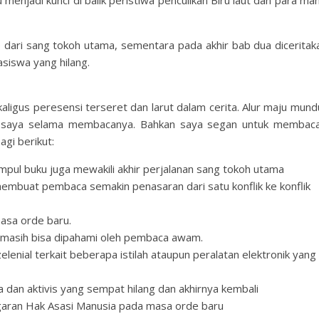
menjadi kunci di balik peristiwa penculikan Biru laut dan para m
p dari sang tokoh utama, sementara pada akhir bab dua diceritaka
siswa yang hilang.
ligus peresensi terseret dan larut dalam cerita. Alur maju mund
n saya selama membacanya. Bahkan saya segan untuk membaca
gi berikut:
pul buku juga mewakili akhir perjalanan sang tokoh utama
embuat pembaca semakin penasaran dari satu konflik ke konflik
masa orde baru.
i masih bisa dipahami oleh pembaca awam.
nial terkait beberapa istilah ataupun peralatan elektronik yang
an aktivis yang sempat hilang dan akhirnya kembali
garan Hak Asasi Manusia pada masa orde baru