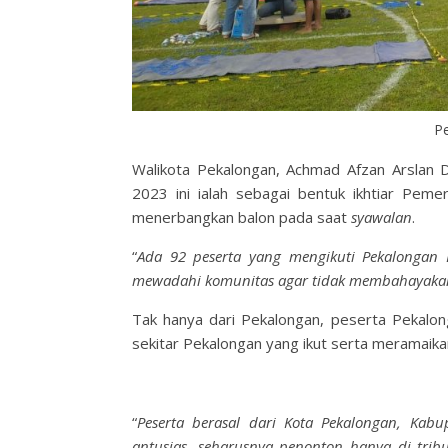
Pe
Walikota Pekalongan, Achmad Afzan Arslan D
2023 ini ialah sebagai bentuk ikhtiar Pe
menerbangkan balon pada saat
syawalan
.
“
Ada 92 peserta yang mengikuti Pekalongan Ba
mewadahi komunitas agar tidak membahayakan 
Tak hanya dari Pekalongan, peserta Pekalonga
sekitar Pekalongan yang ikut serta meramaikan
“
Peserta berasal dari Kota Pekalongan, Kab
antusias, seharusnya penonton hanya di trib