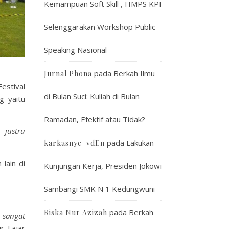
Kemampuan Soft Skill , HMPS KPI
Selenggarakan Workshop Public
Speaking Nasional
pada
Berkah Ilmu
Jurnal Phona
estival
di Bulan Suci: Kuliah di Bulan
g yaitu
Ramadan, Efektif atau Tidak?
 justru
pada
Lakukan
karkasnye_vdEn
lain di
Kunjungan Kerja, Presiden Jokowi
Sambangi SMK N 1 Kedungwuni
pada
Berkah
Riska Nur Azizah
 sangat
ur Fajar