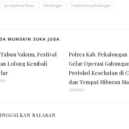
Jurnalphona News
Pekalongan
Tradisi kota pekalongan
DA MUNGKIN SUKA JUGA
Tahun Vakum, Festival
Polres Kab. Pekalongan
ian Lolong Kembali
Gelar Operasi Gabunga
lar
Protokol Kesehatan di C
2023
dan Tempat Hiburan M
13/06/2021
INGGALKAN BALASAN